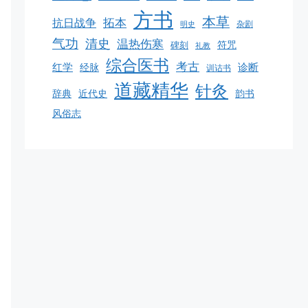
方书
本草
拓本
抗日战争
杂剧
明史
气功
清史
温热伤寒
碑刻
符咒
礼教
综合医书
考古
红学
诊断
经脉
训诂书
道藏精华
针灸
韵书
辞典
近代史
风俗志