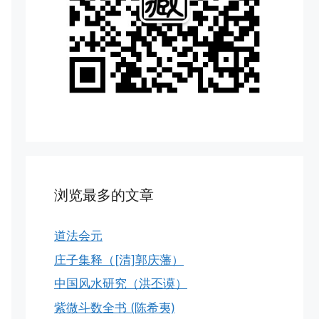
浏览最多的文章
道法会元
庄子集释（[清]郭庆藩）
中国风水研究（洪丕谟）
紫微斗数全书 (陈希夷)