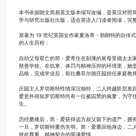
本书依据朗文简易英文版本缩写改编，是英汉对照简
学与研究出版社出版，适合英语入门读者阅读，完
原著为 19 世纪英国女作家夏洛蒂・勃朗特的自
的人生历程：
自幼父母双亡的简・爱寄住在刻薄的舅母里德太太
慈善学校。在饥寒、体罚与精神压抑的环境里，她
品格，完成学业后，前往桑菲尔德庄园担任家庭教
庄园主人罗切斯特性情深沉独特，二人跨越阶层差
爱意外得知罗切斯特尚有一位被囚禁的疯妻，为守
生。
历经磨难后，简・爱获得远方叔父留下的遗产，拥
一旦，罗切斯特重伤失明。简・爱重回他身边，二
彼此尊重、精神契合的圆满爱情。