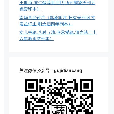
王世贞.陈仁锡等批.明万历时期凌氏刊五
色套印本）
南华真经评注（郭象辑注.归有光批阅.文
震孟订正.明天启四年刊本）
女儿书辑.八种（清.张承燮辑.清光绪二十
六年听雨堂刊本）
关注微信公众号：
gujidiancang