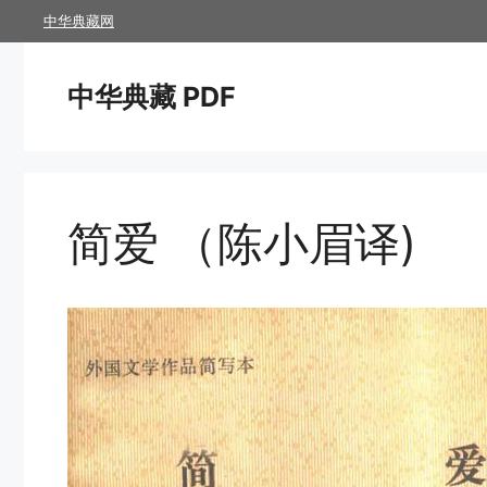
跳
中华典藏网
至
内
中华典藏 PDF
容
简爱 （陈小眉译)