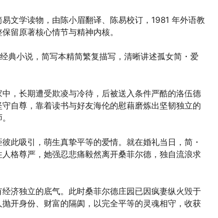
易文学读物，由陈小眉翻译、陈易校订，1981 年外语教
整保留原著核心情节与精神内核。
传式经典小说，简写本精简繁复描写，清晰讲述孤女简・爱
家中，长期遭受欺凌与冷待，后被送入条件严酷的洛伍德
坚守自尊，靠着读书与好友海伦的慰藉磨炼出坚韧独立的
师。
距彼此吸引，萌生真挚平等的爱情。就在婚礼当日，简・
住人格尊严，她强忍悲痛毅然离开桑菲尔德，独自流浪求
有经济独立的底气。此时桑菲尔德庄园已因疯妻纵火毁于
人抛开身份、财富的隔阂，以完全平等的灵魂相守，收获