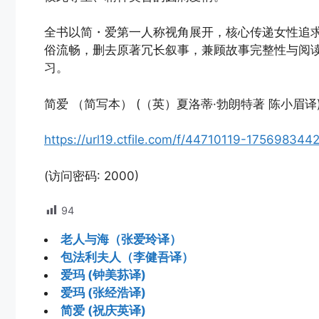
全书以简・爱第一人称视角展开，核心传递女性追
俗流畅，删去原著冗长叙事，兼顾故事完整性与阅
习。
简爱 （简写本） (（英）夏洛蒂·勃朗特著 陈小眉译) (pdf.
https://url19.ctfile.com/f/44710119-1756983
(访问密码: 2000)
94
老人与海（张爱玲译）
包法利夫人（李健吾译）
爱玛 (钟美荪译)
爱玛 (张经浩译)
简爱 (祝庆英译)