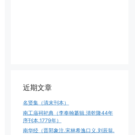
近期文章
名贤集（清末刊本）
南工庙祠祀典（李奉翰纂辑.清乾隆44年
序刊本.1779年）
南华经（晋郭象注.宋林希逸口义.刘辰翁.