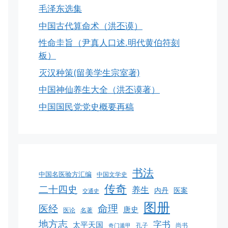
毛泽东选集
中国古代算命术（洪丕谟）
性命圭旨（尹真人口述.明代黄伯符刻
板）
灭汉种策(留美学生宗室著)
中国神仙养生大全（洪丕谟著）
中国国民党党史概要再稿
书法
中国名医验方汇编
中国文学史
传奇
二十四史
养生
医案
内丹
交通史
图册
命理
医经
唐史
医论
名著
地方志
字书
太平天国
孔子
尚书
奇门遁甲