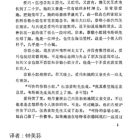
译者：钟美荪