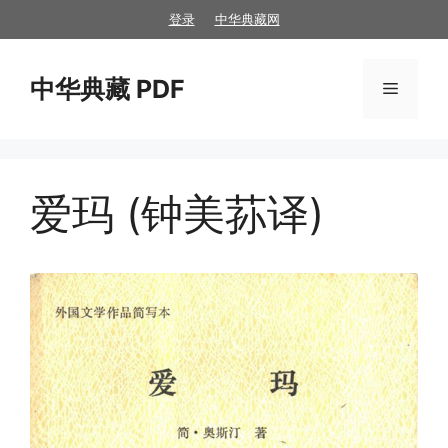
跳
登录
中华典藏网
至
内
中华典藏 PDF
容
菜
单
爱玛 (钟美荪译)