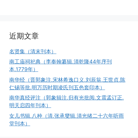
近期文章
名贤集（清末刊本）
南工庙祠祀典（李奉翰纂辑.清乾隆44年序刊
本.1779年）
南华经（晋郭象注.宋林希逸口义.刘辰翁.王世贞.陈
仁锡等批.明万历时期凌氏刊五色套印本）
南华真经评注（郭象辑注.归有光批阅.文震孟订正.
明天启四年刊本）
女儿书辑.八种（清.张承燮辑.清光绪二十六年听雨
堂刊本）