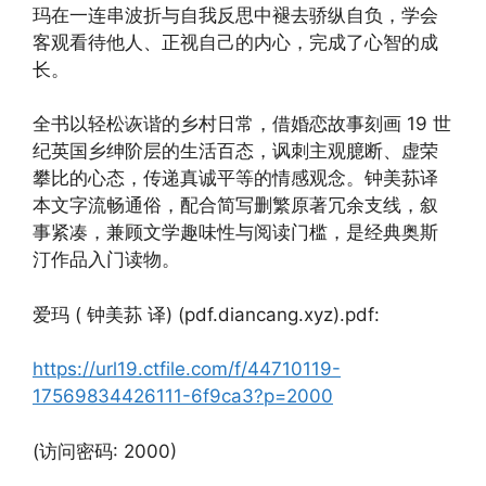
玛在一连串波折与自我反思中褪去骄纵自负，学会
客观看待他人、正视自己的内心，完成了心智的成
长。
全书以轻松诙谐的乡村日常，借婚恋故事刻画 19 世
纪英国乡绅阶层的生活百态，讽刺主观臆断、虚荣
攀比的心态，传递真诚平等的情感观念。钟美荪译
本文字流畅通俗，配合简写删繁原著冗余支线，叙
事紧凑，兼顾文学趣味性与阅读门槛，是经典奥斯
汀作品入门读物。
爱玛 ( 钟美荪 译) (pdf.diancang.xyz).pdf:
https://url19.ctfile.com/f/44710119-
17569834426111-6f9ca3?p=2000
(访问密码: 2000)