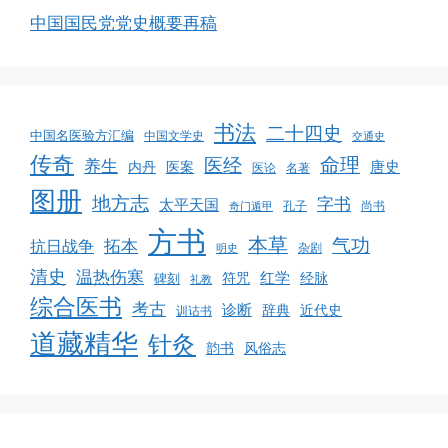
中国国民党党史概要再稿
书法
二十四史
中国名医验方汇编
中国文学史
交通史
传奇
命理
医经
养生
唐史
医案
内丹
医论
名著
图册
地方志
字书
太平天国
孔子
尚书
奇门遁甲
方书
本草
气功
拓本
抗日战争
杂剧
明史
清史
温热伤寒
红学
经脉
碑刻
符咒
礼教
综合医书
考古
诊断
辞典
近代史
训诂书
道藏精华
针灸
韵书
风俗志