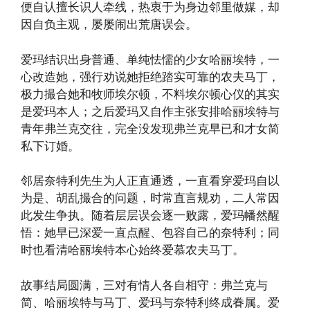
便自认擅长识人牵线，热衷于为身边邻里做媒，却
因自负主观，屡屡闹出荒唐误会。
爱玛结识出身普通、单纯怯懦的少女哈丽埃特，一
心改造她，强行劝说她拒绝踏实可靠的农夫马丁，
极力撮合她和牧师埃尔顿，不料埃尔顿心仪的其实
是爱玛本人；之后爱玛又自作主张安排哈丽埃特与
青年弗兰克交往，完全没发现弗兰克早已和才女简
私下订婚。
邻居奈特利先生为人正直通透，一直看穿爱玛自以
为是、胡乱撮合的问题，时常直言规劝，二人常因
此发生争执。随着层层误会逐一败露，爱玛幡然醒
悟：她早已深爱一直点醒、包容自己的奈特利；同
时也看清哈丽埃特本心始终爱慕农夫马丁。
故事结局圆满，三对有情人各自相守：弗兰克与
简、哈丽埃特与马丁、爱玛与奈特利终成眷属。爱