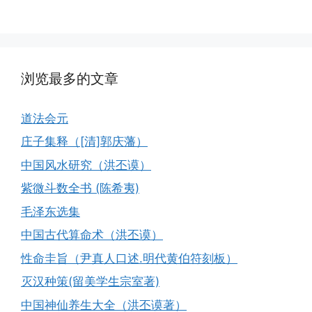
浏览最多的文章
道法会元
庄子集释（[清]郭庆藩）
中国风水研究（洪丕谟）
紫微斗数全书 (陈希夷)
毛泽东选集
中国古代算命术（洪丕谟）
性命圭旨（尹真人口述.明代黄伯符刻板）
灭汉种策(留美学生宗室著)
中国神仙养生大全（洪丕谟著）