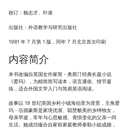
校订：杨志才、叶凌
出版社：外语教学与研究出版社
1981 年 7 月第 1 版，同年 7 月北京首次印刷
内容简介
本书改编自英国女作家简・奥斯汀经典长篇小说
《爱玛》，为精简简写读本，语言通俗、情节凝
练，适合外国文学入门与简易英语阅读。
故事以 19 世纪英国乡村小镇海伯里为背景，主角爱
玛・伍德豪斯是家境优渥、聪慧貌美的乡绅独女，
母亲早逝，常年与心思敏感、畏惧变化的父亲一同
生活。她成功撮合自家前家庭教师泰勒小姐成婚，