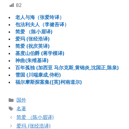
82
老人与海（张爱玲译）
包法利夫人（李健吾译）
简爱 （陈小眉译)
爱玛 (张经浩译)
简爱 (祝庆英译)
基度山伯爵 (蒋学模译)
神曲(朱维基译)
百年孤独 (加西亚 马尔克斯,黄锦炎,沈国正,陈泉)
雪国 (川端康成,侍桁)
福尔摩斯探案集([英]柯南道尔)
分
国外
类
标
名著
签
简爱 （陈小眉译)
爱玛 (张经浩译)