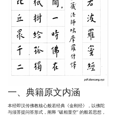
一、典籍原文内涵
本经即汉传佛教核心般若经典《金刚经》，以佛陀
与须菩提问答形式，阐释 “破相显空” 的般若思想，