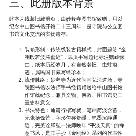
三、此册版本背景
此本为线装旧藏册页，由妙释寺图书馆敬赠，用以
纪念中山图书馆开馆二十三周年，是寺院与公立图
书馆文化交流的实物遗存。
装帧形制：传统线装古籍样式，封面题签 “金
剛般若波羅蜜經”，扉页手写题记标注赠藏缘
由，纸本历经岁月，有自然老旧、虫蛀痕
迹，属民国旧藏写经珍本；
流传脉络：妙释寺为近代闽南弘法道场，寺
院图书馆以法师手书经籍赠送给中山图书馆
作馆藏纪念，兼具文物、佛教、图书馆史三
重史料意义；
书法特色：通篇行楷写就，笔画简淡含蓄，
无张扬锋芒，字形匀称舒缓，笔墨沉静通
透，完美诠释弘一法师晚年 “平淡天真” 的禅
意书风，是其手抄《金刚经》系列的代表性