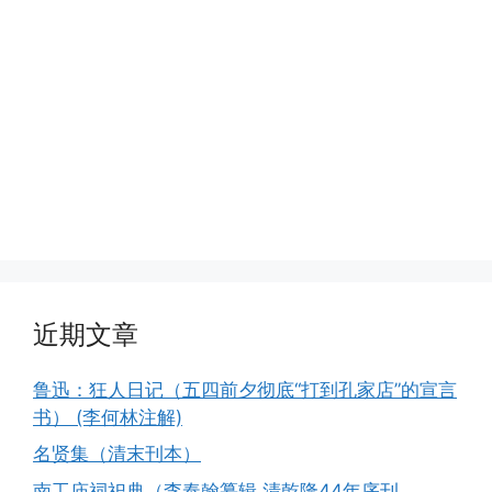
近期文章
鲁迅：狂人日记（五四前夕彻底“打到孔家店”的宣言
书） (李何林注解)
名贤集（清末刊本）
南工庙祠祀典（李奉翰纂辑.清乾隆44年序刊