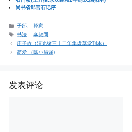
石门颂(王升撰.东汉建和2年刻.民国拓本)
尚书省郎官石记序
分
子部
、
释家
类
标
书法
、
李叔同
签
庄子故（清光绪三十二年集虚草堂刊本）
简爱 （陈小眉译)
发表评论
评
论