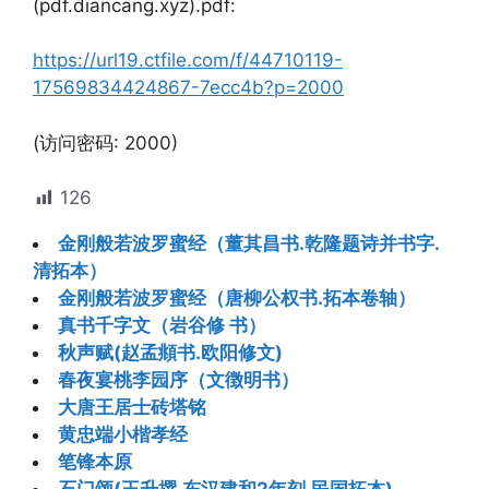
(pdf.diancang.xyz).pdf:
https://url19.ctfile.com/f/44710119-
17569834424867-7ecc4b?p=2000
(访问密码: 2000)
126
金刚般若波罗蜜经（董其昌书.乾隆题诗并书字.
清拓本）
金刚般若波罗蜜经（唐柳公权书.拓本卷轴）
真书千字文（岩谷修 书）
秋声赋(赵孟頫书.欧阳修文)
春夜宴桃李园序（文徴明书）
大唐王居士砖塔铭
黄忠端小楷孝经
笔锋本原