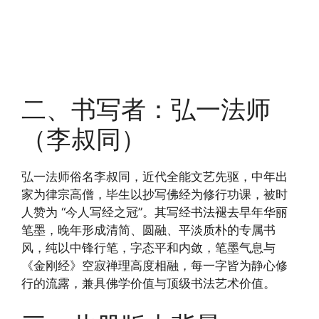
二、书写者：弘一法师
（李叔同）
弘一法师俗名李叔同，近代全能文艺先驱，中年出
家为律宗高僧，毕生以抄写佛经为修行功课，被时
人赞为 “今人写经之冠”。其写经书法褪去早年华丽
笔墨，晚年形成清简、圆融、平淡质朴的专属书
风，纯以中锋行笔，字态平和内敛，笔墨气息与
《金刚经》空寂禅理高度相融，每一字皆为静心修
行的流露，兼具佛学价值与顶级书法艺术价值。