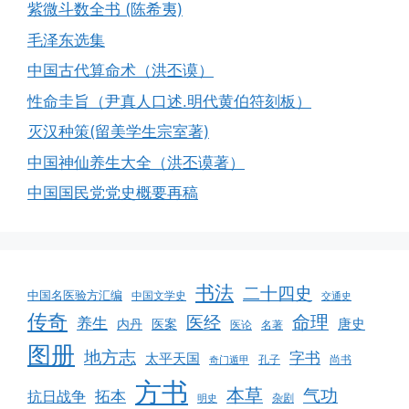
紫微斗数全书 (陈希夷)
毛泽东选集
中国古代算命术（洪丕谟）
性命圭旨（尹真人口述.明代黄伯符刻板）
灭汉种策(留美学生宗室著)
中国神仙养生大全（洪丕谟著）
中国国民党党史概要再稿
书法
二十四史
中国名医验方汇编
中国文学史
交通史
传奇
命理
医经
养生
唐史
医案
内丹
医论
名著
图册
地方志
字书
太平天国
孔子
尚书
奇门遁甲
方书
本草
气功
拓本
抗日战争
杂剧
明史