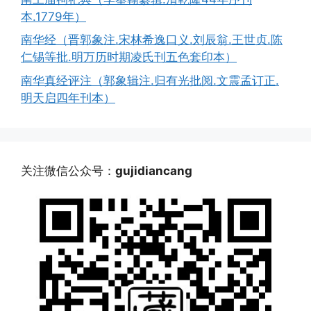
本.1779年）
南华经（晋郭象注.宋林希逸口义.刘辰翁.王世贞.陈
仁锡等批.明万历时期凌氏刊五色套印本）
南华真经评注（郭象辑注.归有光批阅.文震孟订正.
明天启四年刊本）
关注微信公众号：
gujidiancang