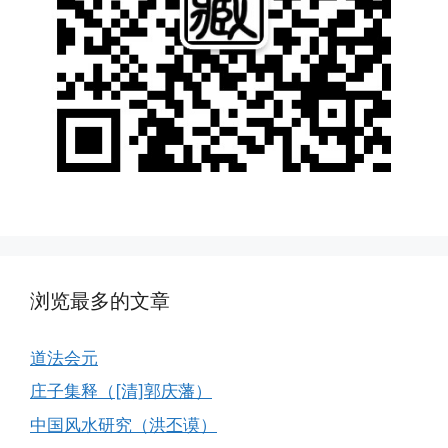
浏览最多的文章
道法会元
庄子集释（[清]郭庆藩）
中国风水研究（洪丕谟）