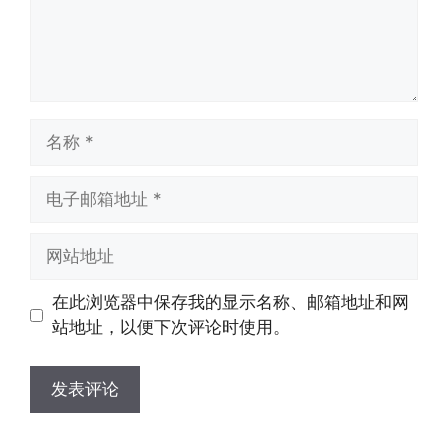
名
称
电
子
邮
网
箱
站
地
地
在此浏览器中保存我的显示名称、邮箱地址和网
址
址
站地址，以便下次评论时使用。