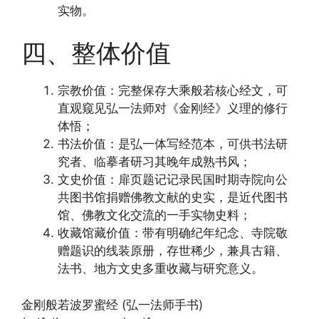
实物。
四、整体价值
宗教价值：完整保存大乘般若核心经文，可
直观窥见弘一法师对《金刚经》义理的修行
体悟；
书法价值：是弘一体写经范本，可供书法研
究者、临摹者研习其晚年成熟书风；
文史价值：扉页题记记录民国时期寺院向公
共图书馆捐赠佛教文献的史实，是近代图书
馆、佛教文化交流的一手实物史料；
收藏馆藏价值：带有明确纪年纪念、寺院敬
赠题识的线装原册，存世稀少，兼具古籍、
法书、地方文史多重收藏与研究意义。
金刚般若波罗蜜经 (弘一法师手书)