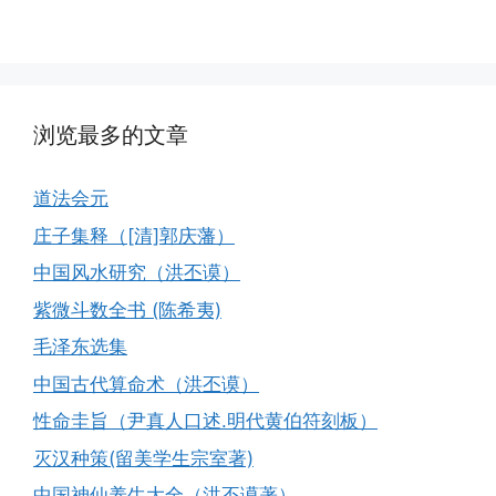
浏览最多的文章
道法会元
庄子集释（[清]郭庆藩）
中国风水研究（洪丕谟）
紫微斗数全书 (陈希夷)
毛泽东选集
中国古代算命术（洪丕谟）
性命圭旨（尹真人口述.明代黄伯符刻板）
灭汉种策(留美学生宗室著)
中国神仙养生大全（洪丕谟著）