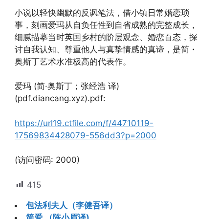
小说以轻快幽默的反讽笔法，借小镇日常婚恋琐
事，刻画爱玛从自负任性到自省成熟的完整成长，
细腻描摹当时英国乡村的阶层观念、婚恋百态，探
讨自我认知、尊重他人与真挚情感的真谛，是简・
奥斯丁艺术水准极高的代表作。
爱玛 (简·奥斯丁；张经浩 译)
(pdf.diancang.xyz).pdf:
https://url19.ctfile.com/f/44710119-
17569834428079-556dd3?p=2000
(访问密码: 2000)
415
包法利夫人（李健吾译）
简爱 （陈小眉译)