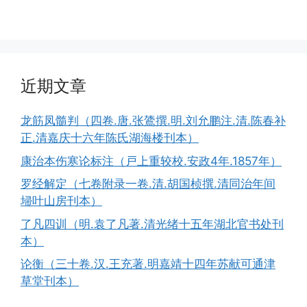
近期文章
龙筋凤髓判（四卷.唐.张鷟撰.明.刘允鹏注.清.陈春补
正.清嘉庆十六年陈氏湖海楼刊本）
康治本伤寒论标注（戸上重较校.安政4年.1857年）
罗经解定（七卷附录一卷.清.胡国桢撰.清同治年间
埽叶山房刊本）
了凡四训（明.袁了凡著.清光绪十五年湖北官书处刊
本）
论衡（三十卷.汉.王充著.明嘉靖十四年苏献可通津
草堂刊本）