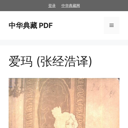
跳
登录
中华典藏网
至
内
中华典藏 PDF
容
菜
单
爱玛 (张经浩译)