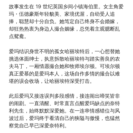
故事发生在 19 世纪英国乡间小镇海伯里。女主角爱
玛・伍德豪斯年轻貌美、家境优渥，自幼受人追
捧，聪慧却十分自负。她笃定自己终身不会婚嫁，
却狂热热衷为身边人撮合姻缘，总凭着主观臆断乱
点鸳鸯。
爱玛结识身世不明的孤女哈丽埃特后，一心想替她
挑选体面绅士，执意拆散哈丽埃特与踏实善良的农
夫马丁，一厢情愿撮合她和牧师埃尔顿。可埃尔顿
真正爱慕的是爱玛本人，这场自作多情的撮合以难
堪的误会收场，让哈丽埃特深受打击。
此后爱玛又接连误判多段感情，接连闹出啼笑皆非
的闹剧。一直清醒、时常直言点醒爱玛缺点的奈特
利先生，始终默默深爱她。在一连串情感错位与风
波过后，爱玛终于看清自己的狭隘与傲慢，也猛然
察觉自己早已深爱奈特利。