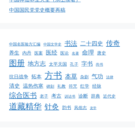
中国国民党党史概要再稿
传奇
书法
二十四史
中国名医验方汇编
中国文学史
命理
医经
养生
内丹
唐史
医案
医论
名著
图册
地方志
字书
太平天国
孔子
尚书
方书
本草
气功
拓本
抗日战争
杂剧
法律
清史
温热伤寒
红学
经脉
礼教
符咒
碑刻
综合医书
考古
诊断
辞典
老子
近代史
训诂书
道藏精华
针灸
韵书
风俗志
龙学