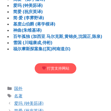
爱玛 (钟美荪译)
简爱 (祝庆英译)
简·爱 (李霁野译)
基度山伯爵 (蒋学模译)
神曲(朱维基译)
百年孤独 (加西亚 马尔克斯,黄锦炎,沈国正,陈泉)
雪国 (川端康成,侍桁)
福尔摩斯探案集([英]柯南道尔)
打赏支持网站
分
国外
类
标
名著
签
爱玛 (钟美荪译)
简爱 (祝庆英译)