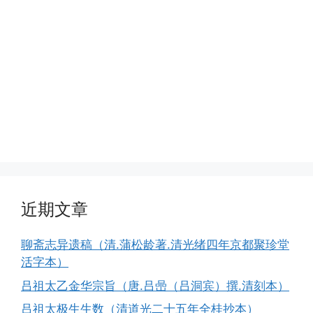
近期文章
聊斋志异遗稿（清.蒲松龄著.清光绪四年京都聚珍堂
活字本）
吕祖太乙金华宗旨（唐.吕喦（吕洞宾）撰.清刻本）
吕祖太极生生数（清道光二十五年全桂抄本）