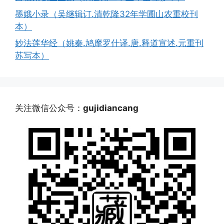
墨娥小录（吴继辑订.清乾隆32年学圃山农重校刊
本）
妙法莲华经（姚秦.鸠摩罗什译.唐.释道宣述.元重刊
苏写本）
关注微信公众号：
gujidiancang