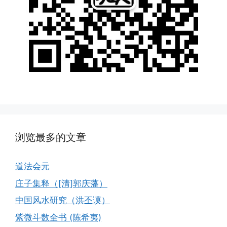
浏览最多的文章
道法会元
庄子集释（[清]郭庆藩）
中国风水研究（洪丕谟）
紫微斗数全书 (陈希夷)