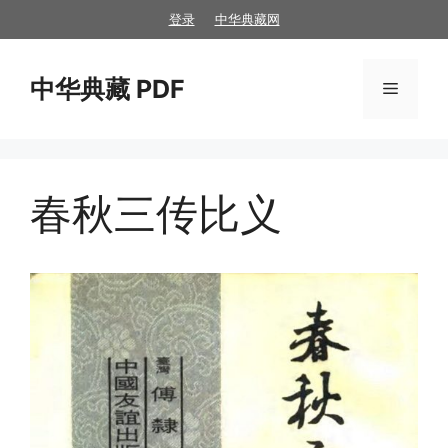
跳
登录
中华典藏网
至
内
中华典藏 PDF
容
菜
单
春秋三传比义