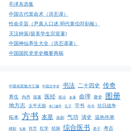
毛泽东选集
中国古代算命术（洪丕谟）
性命圭旨（尹真人口述.明代黄伯符刻板）
灭汉种策(留美学生宗室著)
中国神仙养生大全（洪丕谟著）
中国国民党党史概要再稿
书法
传奇
二十四史
中国名医验方汇编
中国文学史
图册
命理
医经
养生
内丹
唐史
医案
医论
名著
地方志
字书
抗日战争
太平天国
孔子
尚书
奇门遁甲
方书
本草
气功
清史
拓本
温热伤寒
杂剧
综合医书
考古
红学
经脉
碑刻
符咒
老子
礼教