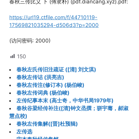
春秋三传比义 下 (傅隶朴) (pdf.diancang.xyz).pdf:
https://url19.ctfile.com/f/44710119-
17569821035294-d506d3?p=2000
(访问密码: 2000)
150
春秋左氏传旧注疏证 ([清] 刘文淇)
春秋左传诂 (洪亮吉)
春秋左传注(修订本) (杨伯峻)
春秋左传词典 (杨伯峻)
左传纪事本末 (高士奇，中华书局1979年)
春秋谷梁经传补注([清]钟文烝撰；骈宇骞，郝淑
慧点校)
春秋左传集解([晋]杜预辑)
左传选