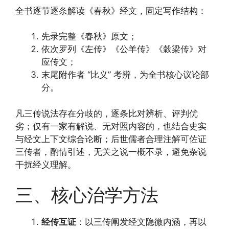
全书逐节逐条解读《春秋》经文，固定写作结构：
先录完整《春秋》原文；
依次罗列《左传》《公羊传》《穀梁传》对
应传文；
末尾附作者 “比义” 考辨，为全书核心议论部
分。
凡三传说法存在分歧的，逐条比对辨析、评判优
劣；仅有一家有解说、无对照内容的，也结合史实
与经文上下文综合论断；后世儒者合理注解可佐证
三传者，酌情引述，无关之说一概不录，避免杂说
干扰经义理解。
三、核心治学方法
经传互证
：以三传阐发经文隐微内涵，再以