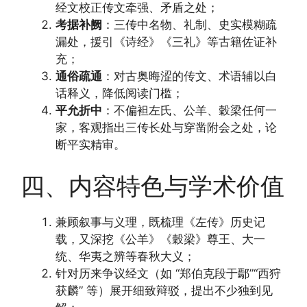
经文校正传文牵强、矛盾之处；
考据补阙
：三传中名物、礼制、史实模糊疏
漏处，援引《诗经》《三礼》等古籍佐证补
充；
通俗疏通
：对古奥晦涩的传文、术语辅以白
话释义，降低阅读门槛；
平允折中
：不偏袒左氏、公羊、穀梁任何一
家，客观指出三传长处与穿凿附会之处，论
断平实精审。
四、内容特色与学术价值
兼顾叙事与义理，既梳理《左传》历史记
载，又深挖《公羊》《穀梁》尊王、大一
统、华夷之辨等春秋大义；
针对历来争议经文（如 “郑伯克段于鄢”“西狩
获麟” 等）展开细致辩驳，提出不少独到见