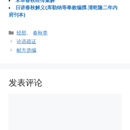
宋本春秋经传集解
日讲春秋解义(库勒纳等奉敕编撰.清乾隆二年内
府刊本)
分
经部
、
春秋类
类
论语疏证
献方选编
发表评论
评
论