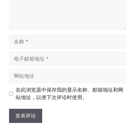
名
称
电
子
邮
网
箱
站
地
地
在此浏览器中保存我的显示名称、邮箱地址和网
址
址
站地址，以便下次评论时使用。