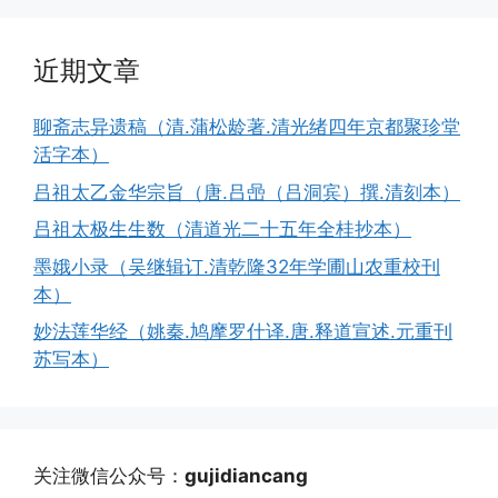
近期文章
聊斋志异遗稿（清.蒲松龄著.清光绪四年京都聚珍堂
活字本）
吕祖太乙金华宗旨（唐.吕喦（吕洞宾）撰.清刻本）
吕祖太极生生数（清道光二十五年全桂抄本）
墨娥小录（吴继辑订.清乾隆32年学圃山农重校刊
本）
妙法莲华经（姚秦.鸠摩罗什译.唐.释道宣述.元重刊
苏写本）
关注微信公众号：
gujidiancang