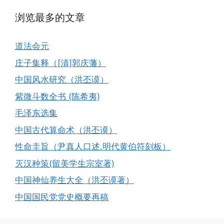
浏览最多的文章
道法会元
庄子集释（[清]郭庆藩）
中国风水研究（洪丕谟）
紫微斗数全书 (陈希夷)
毛泽东选集
中国古代算命术（洪丕谟）
性命圭旨（尹真人口述.明代黄伯符刻板）
灭汉种策(留美学生宗室著)
中国神仙养生大全（洪丕谟著）
中国国民党党史概要再稿