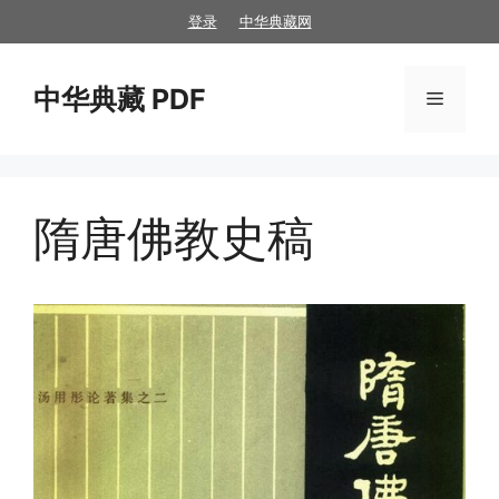
跳
登录
中华典藏网
至
内
中华典藏 PDF
容
菜
单
隋唐佛教史稿