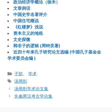
政治经济学概论（徐禾）
文章例话
中国史学名著评介
中国住宅概说
《红楼梦》浅说
资本主义的地租
文史探微
韩非子的逻辑 (周钟灵著)
近四十年来孔子研究论文选编 (中国孔子基金会
学术委员会编 )
分
子部
、
学术
类
标
汤用彤
签
汤用彤学术论文集
先秦两汉考古学论集