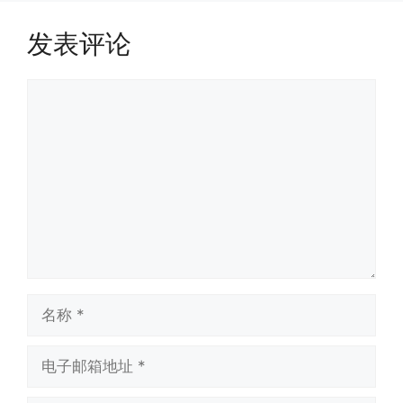
发表评论
评
论
名
称
电
子
邮