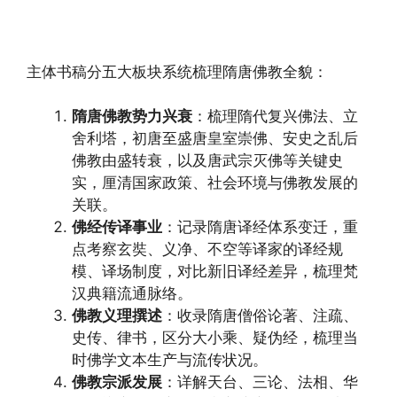
主体书稿分五大板块系统梳理隋唐佛教全貌：
隋唐佛教势力兴衰
：梳理隋代复兴佛法、立
舍利塔，初唐至盛唐皇室崇佛、安史之乱后
佛教由盛转衰，以及唐武宗灭佛等关键史
实，厘清国家政策、社会环境与佛教发展的
关联。
佛经传译事业
：记录隋唐译经体系变迁，重
点考察玄奘、义净、不空等译家的译经规
模、译场制度，对比新旧译经差异，梳理梵
汉典籍流通脉络。
佛教义理撰述
：收录隋唐僧俗论著、注疏、
史传、律书，区分大小乘、疑伪经，梳理当
时佛学文本生产与流传状况。
佛教宗派发展
：详解天台、三论、法相、华