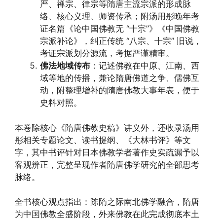
严、禅宗、律宗等隋唐主流宗派的形成脉
络、核心义理、师资传承；附汤用彤晚年考
证名篇《论中国佛教无 “十宗”》《中国佛教
宗派补论》，纠正传统 “八宗、十宗” 旧说，
考证宗派划分源流，考据严谨精审。
佛法地域传布
：记述佛教在中原、江南、西
域等地的传播，兼论隋唐佛道之争、儒佛互
动，附整理增补的隋唐佛教大事年表，便于
史料对照。
本卷除核心《隋唐佛教史稿》讲义外，还收录汤用
彤相关专题论文、读书提纲、《大林书评》等文
字，其中书评针对日本佛教学者著作史实疏漏予以
客观辨正，完整呈现作者隋唐佛学研究的全部思考
脉络。
全书核心观点指出：陈隋之际南北佛学融合，隋唐
为中国佛教全盛阶段，外来佛教在此完成彻底本土