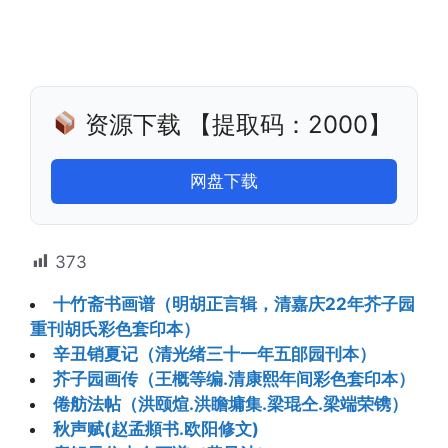
资源下载 【提取码：2000】
网盘下载
373
十竹斋书画谱（明胡正言辑，清嘉庆22年芥子园
重刊胡氏彩色套印本）
辛丑销夏记（清光绪三十一年五郋园刊本）
芥子园画传（王概等编.清康熙年间彩色套印本）
倦舫法帖（洪颐煊.洪瞻墉集.梁琨仝.梁端荣镌）
秋声赋(赵孟頫书.欧阳修文)