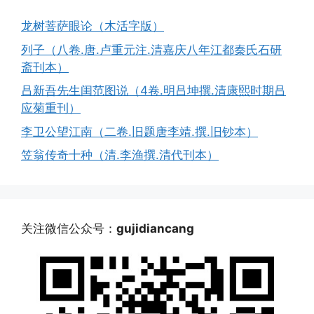
龙树菩萨眼论（木活字版）
列子（八卷.唐.卢重元注.清嘉庆八年江都秦氏石研
斋刊本）
吕新吾先生闺范图说（4卷.明吕坤撰.清康熙时期吕
应菊重刊）
李卫公望江南（二卷.旧题唐李靖.撰.旧钞本）
笠翁传奇十种（清.李渔撰.清代刊本）
关注微信公众号：
gujidiancang