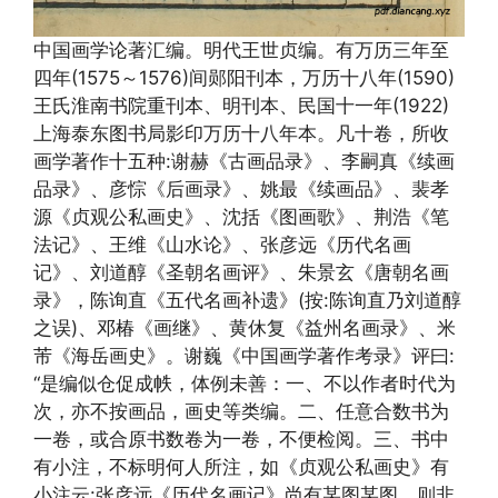
中国画学论著汇编。明代王世贞编。有万历三年至
四年(1575～1576)间郧阳刊本，万历十八年(1590)
王氏淮南书院重刊本、明刊本、民国十一年(1922)
上海泰东图书局影印万历十八年本。凡十卷，所收
画学著作十五种:谢赫《古画品录》、李嗣真《续画
品录》、彦悰《后画录》、姚最《续画品》、裴孝
源《贞观公私画史》、沈括《图画歌》、荆浩《笔
法记》、王维《山水论》、张彦远《历代名画
记》、刘道醇《圣朝名画评》、朱景玄《唐朝名画
录》，陈询直《五代名画补遗》(按:陈询直乃刘道醇
之误)、邓椿《画继》、黄休复《益州名画录》、米
芾《海岳画史》。谢巍《中国画学著作考录》评曰:
“是编似仓促成帙，体例未善：一、不以作者时代为
次，亦不按画品，画史等类编。二、任意合数书为
一卷，或合原书数卷为一卷，不便检阅。三、书中
有小注，不标明何人所注，如《贞观公私画史》有
小注云:张彦远《历代名画记》尚有某图某图，则非