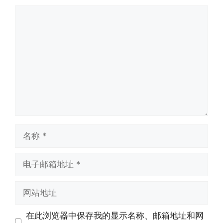
评
论
名
称
电
子
邮
网
箱
站
地
地
在此浏览器中保存我的显示名称、邮箱地址和网
址