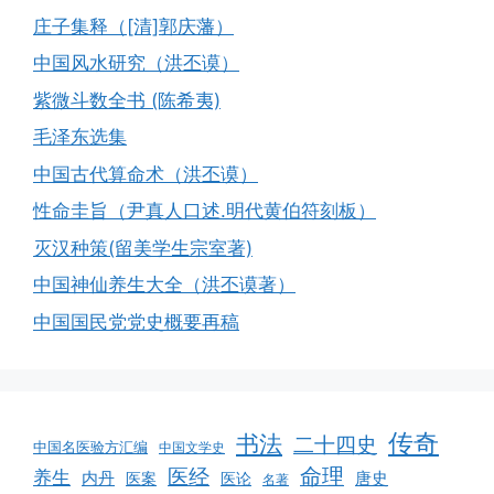
庄子集释（[清]郭庆藩）
中国风水研究（洪丕谟）
紫微斗数全书 (陈希夷)
毛泽东选集
中国古代算命术（洪丕谟）
性命圭旨（尹真人口述.明代黄伯符刻板）
灭汉种策(留美学生宗室著)
中国神仙养生大全（洪丕谟著）
中国国民党党史概要再稿
传奇
书法
二十四史
中国名医验方汇编
中国文学史
命理
医经
养生
内丹
唐史
医案
医论
名著