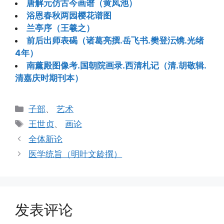
唐解元仿古今画谱（黄凤池）
浴恩春秋两园樱花谱图
兰亭序（王羲之）
前后出师表碣（诸葛亮撰.岳飞书.樊登沄镌.光绪
4年）
南薰殿图像考.国朝院画录.西清札记（清.胡敬辑.
清嘉庆时期刊本）
分
子部
、
艺术
类
标
王世贞
、
画论
签
全体新论
医学统旨（明叶文龄撰）
发表评论