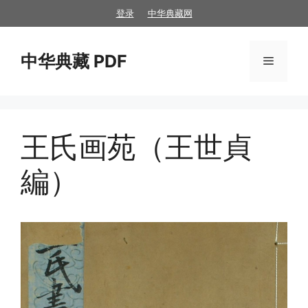
跳
登录
中华典藏网
至
内
中华典藏 PDF
容
菜
单
王氏画苑（王世貞
編）