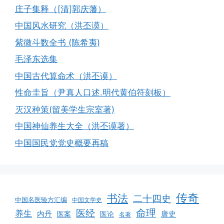
庄子集释（[清]郭庆藩）
中国风水研究（洪丕谟）
紫微斗数全书 (陈希夷)
毛泽东选集
中国古代算命术（洪丕谟）
性命圭旨（尹真人口述.明代黄伯符刻板）
灭汉种策(留美学生宗室著)
中国神仙养生大全（洪丕谟著）
中国国民党党史概要再稿
传奇
书法
二十四史
中国名医验方汇编
中国文学史
命理
医经
养生
内丹
唐史
医案
医论
名著