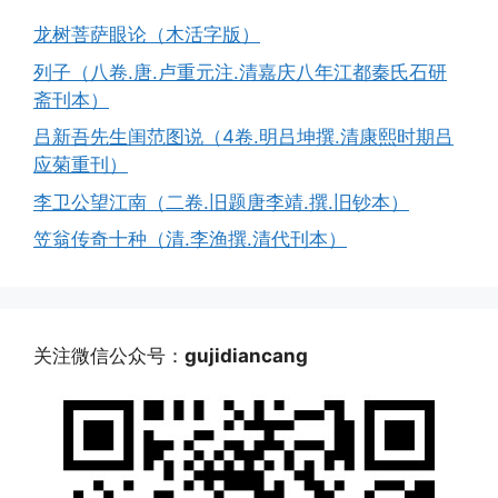
龙树菩萨眼论（木活字版）
列子（八卷.唐.卢重元注.清嘉庆八年江都秦氏石研
斋刊本）
吕新吾先生闺范图说（4卷.明吕坤撰.清康熙时期吕
应菊重刊）
李卫公望江南（二卷.旧题唐李靖.撰.旧钞本）
笠翁传奇十种（清.李渔撰.清代刊本）
关注微信公众号：
gujidiancang