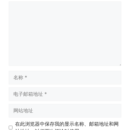
评
论
名
称
电
子
邮
网
箱
站
地
地
在此浏览器中保存我的显示名称、邮箱地址和网
址
址