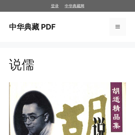
跳
登录
中华典藏网
至
内
中华典藏 PDF
容
菜
单
说儒