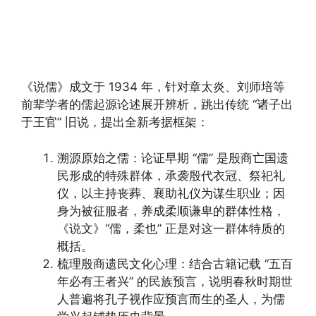
《说儒》成文于 1934 年，针对章太炎、刘师培等
前辈学者的儒起源论述展开辨析，跳出传统 “诸子出
于王官” 旧说，提出全新考据框架：
溯源原始之儒：论证早期 “儒” 是殷商亡国遗
民形成的特殊群体，承袭殷代衣冠、祭祀礼
仪，以主持丧葬、襄助礼仪为谋生职业；因
身为被征服者，养成柔顺谦卑的群体性格，
《说文》“儒，柔也” 正是对这一群体特质的
概括。
梳理殷商遗民文化心理：结合古籍记载 “五百
年必有王者兴” 的民族预言，说明春秋时期世
人普遍将孔子视作应预言而生的圣人，为儒