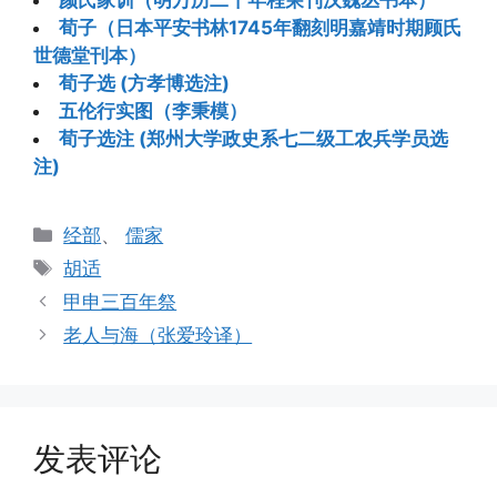
荀子（日本平安书林1745年翻刻明嘉靖时期顾氏
世德堂刊本）
荀子选 (方孝博选注)
五伦行实图（李秉模）
荀子选注 (郑州大学政史系七二级工农兵学员选
注)
分
经部
、
儒家
类
标
胡适
签
甲申三百年祭
老人与海（张爱玲译）
发表评论