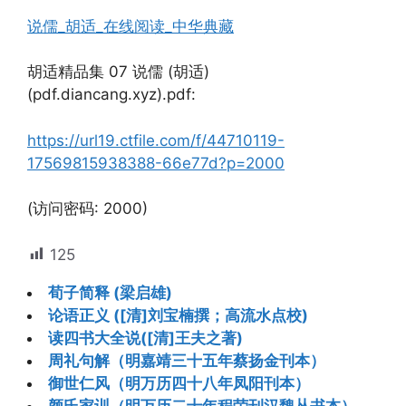
说儒_胡适_在线阅读_中华典藏
胡适精品集 07 说儒 (胡适)
(pdf.diancang.xyz).pdf:
https://url19.ctfile.com/f/44710119-
17569815938388-66e77d?p=2000
(访问密码: 2000)
125
荀子简释 (梁启雄)
论语正义 ([清]刘宝楠撰；高流水点校)
读四书大全说([清]王夫之著)
周礼句解（明嘉靖三十五年蔡扬金刊本）
御世仁风（明万历四十八年凤阳刊本）
颜氏家训（明万历二十年程荣刊汉魏丛书本）