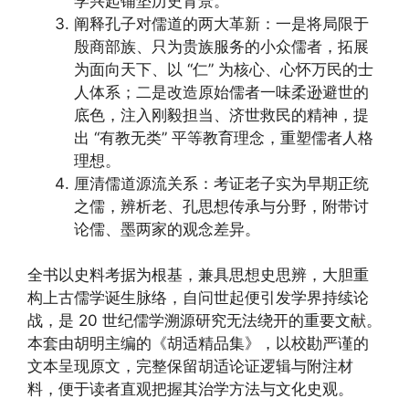
学兴起铺垫历史背景。
阐释孔子对儒道的两大革新：一是将局限于
殷商部族、只为贵族服务的小众儒者，拓展
为面向天下、以 “仁” 为核心、心怀万民的士
人体系；二是改造原始儒者一味柔逊避世的
底色，注入刚毅担当、济世救民的精神，提
出 “有教无类” 平等教育理念，重塑儒者人格
理想。
厘清儒道源流关系：考证老子实为早期正统
之儒，辨析老、孔思想传承与分野，附带讨
论儒、墨两家的观念差异。
全书以史料考据为根基，兼具思想史思辨，大胆重
构上古儒学诞生脉络，自问世起便引发学界持续论
战，是 20 世纪儒学溯源研究无法绕开的重要文献。
本套由胡明主编的《胡适精品集》，以校勘严谨的
文本呈现原文，完整保留胡适论证逻辑与附注材
料，便于读者直观把握其治学方法与文化史观。