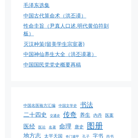
毛泽东选集
中国古代算命术（洪丕谟）
性命圭旨（尹真人口述.明代黄伯符刻
板）
灭汉种策(留美学生宗室著)
中国神仙养生大全（洪丕谟著）
中国国民党党史概要再稿
书法
中国名医验方汇编
中国文学史
传奇
二十四史
养生
医案
内丹
交通史
图册
命理
医经
唐史
医论
名著
地方志
字书
太平天国
孔子
尚书
奇门遁甲