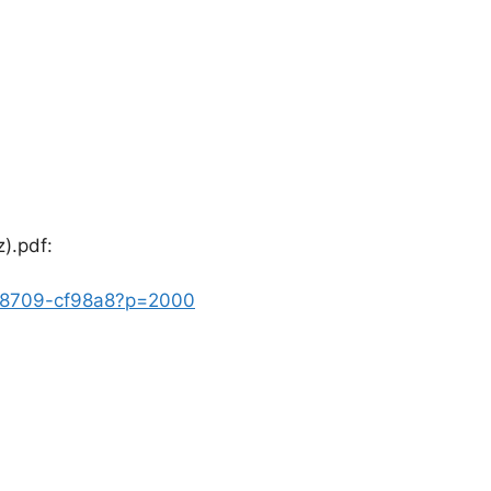
.pdf:
8878709-cf98a8?p=2000