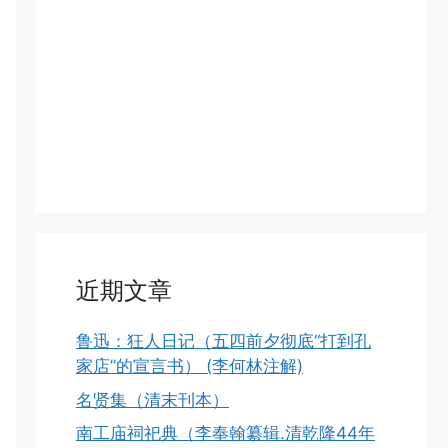
近期文章
鲁迅：狂人日记（五四前夕彻底“打到孔
家店”的宣言书） (李何林注解)
名贤集（清末刊本）
南工庙祠祀典（李奉翰纂辑.清乾隆44年