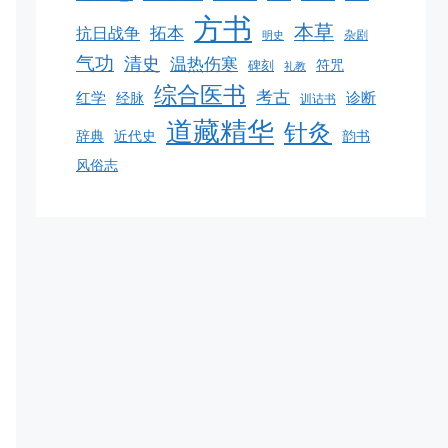
方书
本草
拓本
抗日战争
杂剧
明史
气功
清史
温热伤寒
碑刻
符咒
礼教
综合医书
考古
红学
诊断
经脉
训诂书
道藏精华
针灸
韵书
辞典
近代史
风俗志