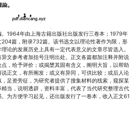
1964年由上海古籍出版社出版发行三卷本；1979年
204篇，附录732篇。该书选文以理论性著作为限，形
学理论的发展历史上具有一定代表意义的文章尽皆选入。
有异文参考者加括号注明出处。正文各篇都加注释并附说
论点，给予评价；或揭橥其固有含义，阐明大旨，以帮助
解说正文，有所阐发；或义有异同，可供比较；或后人论
似，足资旁征，为研究者提供了搜集材料的线索，窥探某
释精当，说明透辟，资料丰富，代表了当代研究整理古代
。为方便学习起见，还出版发行了一卷本，收入正文61