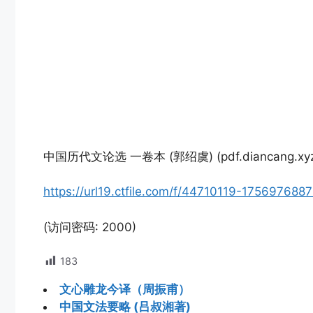
中国历代文论选 一卷本 (郭绍虞) (pdf.diancang.xyz)
https://url19.ctfile.com/f/44710119-1756976
(访问密码: 2000)
183
文心雕龙今译（周振甫）
中国文法要略 (吕叔湘著)