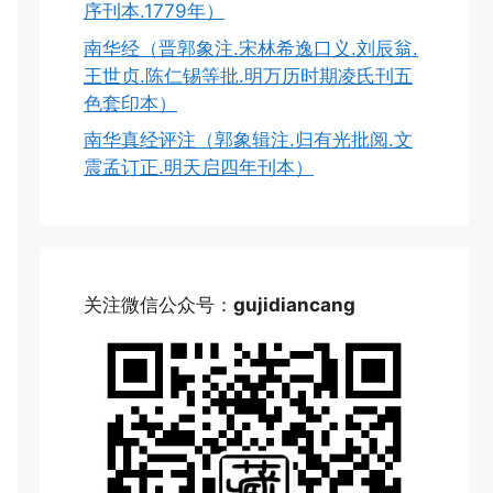
序刊本.1779年）
南华经（晋郭象注.宋林希逸口义.刘辰翁.
王世贞.陈仁锡等批.明万历时期凌氏刊五
色套印本）
南华真经评注（郭象辑注.归有光批阅.文
震孟订正.明天启四年刊本）
关注微信公众号：
gujidiancang