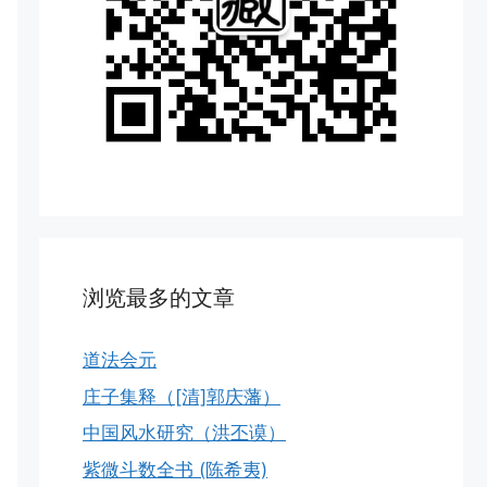
浏览最多的文章
道法会元
庄子集释（[清]郭庆藩）
中国风水研究（洪丕谟）
紫微斗数全书 (陈希夷)