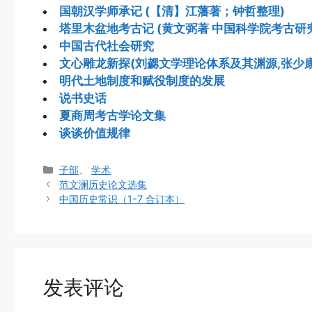
国朝汉学师承记 (【清】江藩著；钟哲整理)
塔里木盆地考古记 (黄文弼著 中国科学院考古研
中国古代社会研究
文心雕龙新探(刘勰文学理论体系及其渊源,张少康
明代土地制度和赋役制度的发展
说书史话
夏商周考古学论文集
谈谈价值规律
分
子部
、
学术
类
范文澜历史论文选集
中国历史常识（1-7 合订本）
发表评论