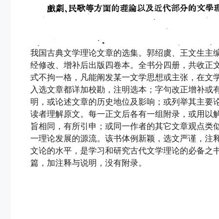
我国古典文学理论文章的选集。郭绍虞、王文生主编。
经修改、增补后出版四卷本。全书分四册，共收正文
式不拘一格，凡能阐发某一文学思想或主张，在文
入选文章都详加校勘，注明选本；字句改正增补或
明，或论述文章的历史地位及影响；或列举其主要
读者理解原文。每一正文后各有一组附录，或用以
旨相同，有所引申；或同一作者的其它文章观点类
一理论发展的源流。该书体例新颖，选文严谨，注
文论的水平，是学习和研究古代文学理论的必备之书
篇，加注释与说明，没有附录。