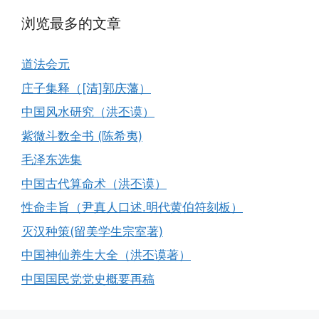
浏览最多的文章
道法会元
庄子集释（[清]郭庆藩）
中国风水研究（洪丕谟）
紫微斗数全书 (陈希夷)
毛泽东选集
中国古代算命术（洪丕谟）
性命圭旨（尹真人口述.明代黄伯符刻板）
灭汉种策(留美学生宗室著)
中国神仙养生大全（洪丕谟著）
中国国民党党史概要再稿