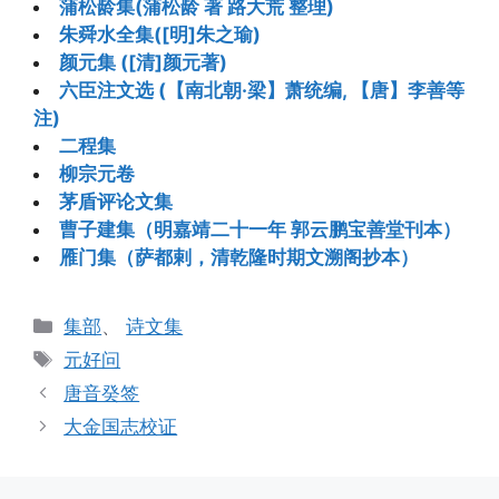
蒲松龄集(蒲松龄 著 路大荒 整理)
朱舜水全集([明]朱之瑜)
颜元集 ([清]颜元著)
六臣注文选 (【南北朝·梁】萧统编, 【唐】李善等
注)
二程集
柳宗元卷
茅盾评论文集
曹子建集（明嘉靖二十一年 郭云鹏宝善堂刊本）
雁门集（萨都剌，清乾隆时期文溯阁抄本）
分
集部
、
诗文集
类
标
元好问
签
唐音癸签
大金国志校证