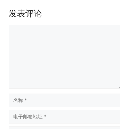
发表评论
评
论
名
称
电
子
邮