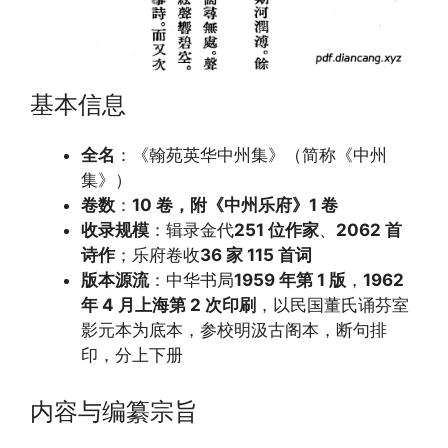
基本信息
全名
：《翰苑英华中州集》（简称《中州
集》）
卷数
：
10 卷，附《中州乐府》1 卷
收录规模
：辑录金代
251 位作家
、
2062 首
诗作
；乐府卷收
36 家 115 首词
版本源流
：中华书局
1959 年第 1 版
，
1962
年 4 月上海第 2 次印刷
，以民国董氏诵芬室
影元本为底本，参校明汲古阁本，断句排
印，分上下册
内容与编纂宗旨