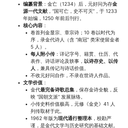
编纂背景
：金亡（1234）后，元好问为存
金
源一代文献
，“国可亡，史不可灭”，于 1233
年始编，1250 年前后刊行。
核心内容
：
卷首列金显宗、章宗诗；10 卷以时代为
序，录金代诗人（含 “南冠” 类宋使留金者
5 人）。
每人附小传
：详记字号、籍贯、仕历、代
表作、诗话评论及轶事，
以诗存史、以传
人
，兼具传记与诗话价值。
不收元好问自作，不录在世诗人作品。
文学价值
：
金代
最完备诗歌总集
，保存金诗全貌，反
映 “国朝文派” 发展脉络。
小传史料价值极高，元修《金史》41 人
列传取材于此。
1962 年版为
现代通行整理本
，校勘严
谨，是金代文学与历史研究的基础文献。