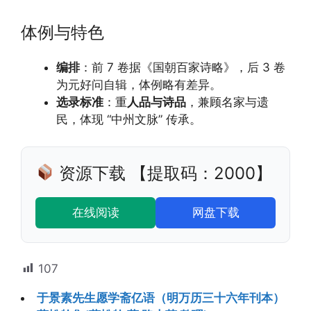
体例与特色
编排
：前 7 卷据《国朝百家诗略》，后 3 卷
为元好问自辑，体例略有差异。
选录标准
：重
人品与诗品
，兼顾名家与遗
民，体现 “中州文脉” 传承。
资源下载 【提取码：2000】
在线阅读
网盘下载
107
于景素先生愿学斋亿语（明万历三十六年刊本）