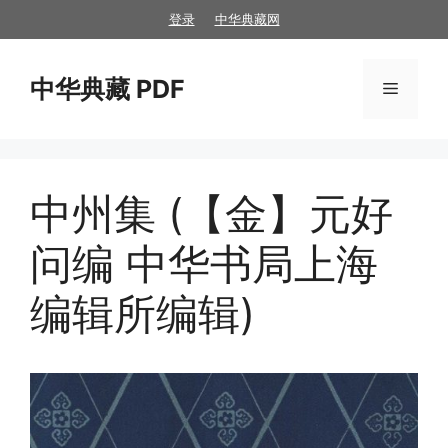
跳
登录
中华典藏网
至
内
中华典藏 PDF
容
菜
单
中州集 (【金】元好
问编 中华书局上海
编辑所编辑)