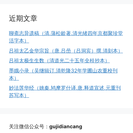
近期文章
聊斋志异遗稿（清.蒲松龄著.清光绪四年京都聚珍堂
活字本）
吕祖太乙金华宗旨（唐.吕喦（吕洞宾）撰.清刻本）
吕祖太极生生数（清道光二十五年全桂抄本）
墨娥小录（吴继辑订.清乾隆32年学圃山农重校刊
本）
妙法莲华经（姚秦.鸠摩罗什译.唐.释道宣述.元重刊
苏写本）
关注微信公众号：
gujidiancang