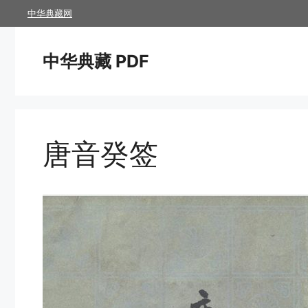
跳
中华典藏网
至
内
中华典藏 PDF
容
唐音癸签