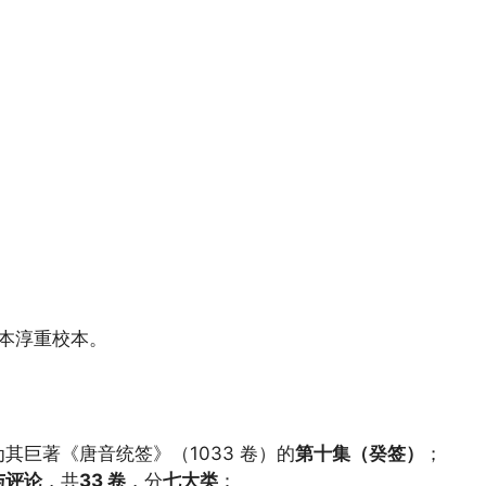
本淳重校本。
为其巨著《唐音统签》（1033 卷）的
第十集（癸签）
；
与评论
，共
33 卷
，分
七大类
：