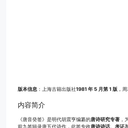
版本信息
：上海古籍出版社
1981 年 5 月第 1 版
，周
内容简介
《唐音癸签》是明代胡震亨编纂的
唐诗研究专著
，
前九签辑录唐五代诗作，此签专收
唐诗诗话、考证