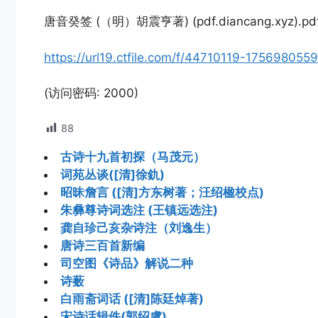
唐音癸签 (（明）胡震亨著) (pdf.diancang.xyz).pdf
https://url19.ctfile.com/f/44710119-1756980
(访问密码: 2000)
88
古诗十九首初探（马茂元）
词苑丛谈([清]徐釚)
昭昧詹言 ([清]方东树著；汪绍楹校点)
朱彝尊诗词选注 (王镇远选注)
龚自珍己亥杂诗注（刘逸生）
唐诗三百首新编
司空图《诗品》解说二种
诗薮
白雨斋词话 ([清]陈廷焯著)
宋诗话辑佚(郭绍虞)