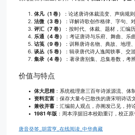
体凡（1 卷）
：论述唐诗体裁流变、声病规则
法微（3 卷）
：详解诗歌创作格律、字句、
评汇（7 卷）
：按时代、体裁、题材，汇编
乐通（4 卷）
：考证唐诗与乐府、舞曲、乐
诂笺（9 卷）
：训释唐诗名物、典故、地理
谈丛（5 卷）
：辑录唐代诗人逸闻轶事、交
集录（4 卷）
：著录唐别集、总集卷数，考
价值与特点
体大思精
：系统梳理唐三百年诗派源流、体
资料宏富
：保存大量今已散佚的唐宋明诗话
兼收并蓄
：汇编前人观点，亦阐发己见，持
1981 年版
：周本淳据旧本校勘重订，校正原
唐音癸签_胡震亨_在线阅读_中华典藏