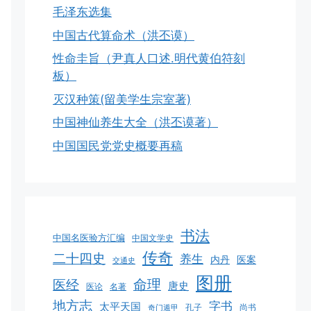
毛泽东选集
中国古代算命术（洪丕谟）
性命圭旨（尹真人口述.明代黄伯符刻
板）
灭汉种策(留美学生宗室著)
中国神仙养生大全（洪丕谟著）
中国国民党党史概要再稿
书法
中国名医验方汇编
中国文学史
传奇
二十四史
养生
医案
内丹
交通史
图册
命理
医经
唐史
医论
名著
地方志
字书
太平天国
孔子
尚书
奇门遁甲