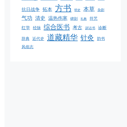
方书
本草
拓本
抗日战争
杂剧
明史
气功
清史
温热伤寒
碑刻
符咒
礼教
综合医书
考古
红学
诊断
经脉
训诂书
道藏精华
针灸
韵书
辞典
近代史
风俗志