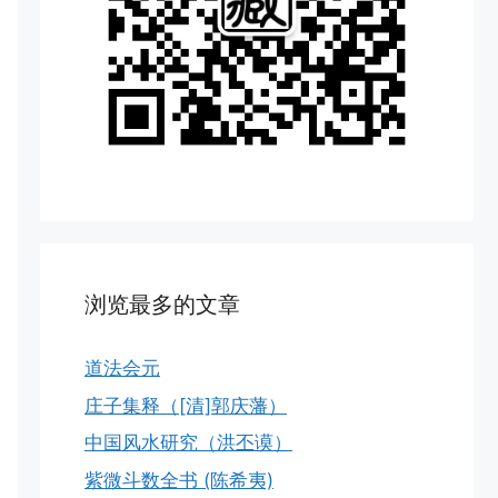
浏览最多的文章
道法会元
庄子集释（[清]郭庆藩）
中国风水研究（洪丕谟）
紫微斗数全书 (陈希夷)