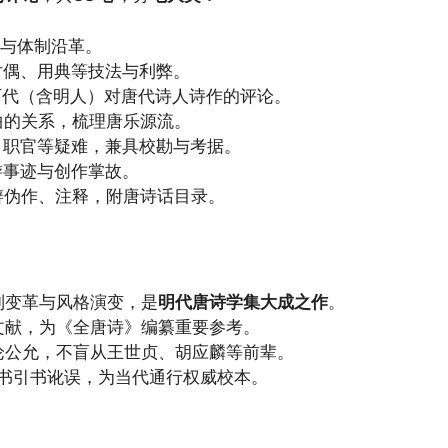
与体制沿革。
对偶、用典等技法与利弊。
历代（含明人）对唐代诗人诗作的评论。
曲的关系，梳理唐乐源流。
、职官等疑难，兼具校勘与考据。
游事迹与创作掌故。
辨伪作、注释，附唐诗话目录。
制变革与风格演变，是
明代唐诗学集大成之作
。
文献，为《全唐诗》编纂重要参考。
论公允，不盲从王世贞、胡应麟等前辈。
书引书讹误，为当代通行权威校本。