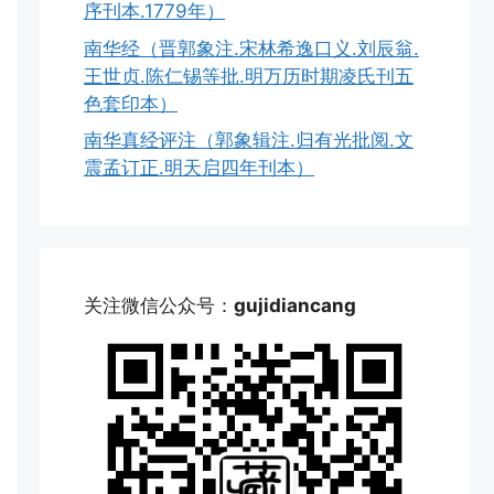
序刊本.1779年）
南华经（晋郭象注.宋林希逸口义.刘辰翁.
王世贞.陈仁锡等批.明万历时期凌氏刊五
色套印本）
南华真经评注（郭象辑注.归有光批阅.文
震孟订正.明天启四年刊本）
关注微信公众号：
gujidiancang