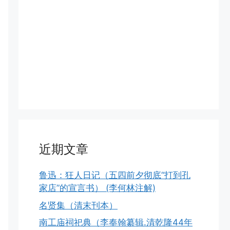
近期文章
鲁迅：狂人日记（五四前夕彻底“打到孔
家店”的宣言书） (李何林注解)
名贤集（清末刊本）
南工庙祠祀典（李奉翰纂辑.清乾隆44年