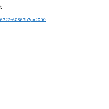
:
5596327-60863b?p=2000