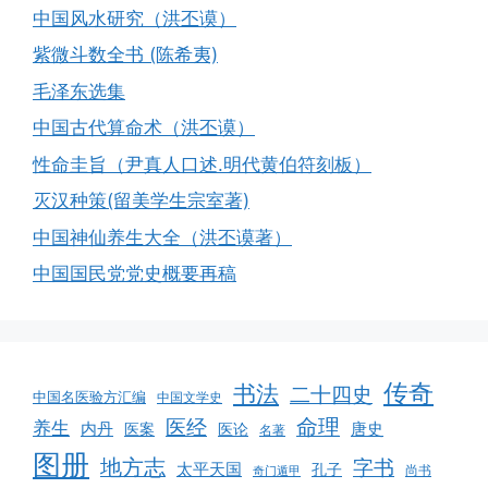
中国风水研究（洪丕谟）
紫微斗数全书 (陈希夷)
毛泽东选集
中国古代算命术（洪丕谟）
性命圭旨（尹真人口述.明代黄伯符刻板）
灭汉种策(留美学生宗室著)
中国神仙养生大全（洪丕谟著）
中国国民党党史概要再稿
传奇
书法
二十四史
中国名医验方汇编
中国文学史
命理
医经
养生
内丹
唐史
医案
医论
名著
图册
地方志
字书
太平天国
孔子
尚书
奇门遁甲