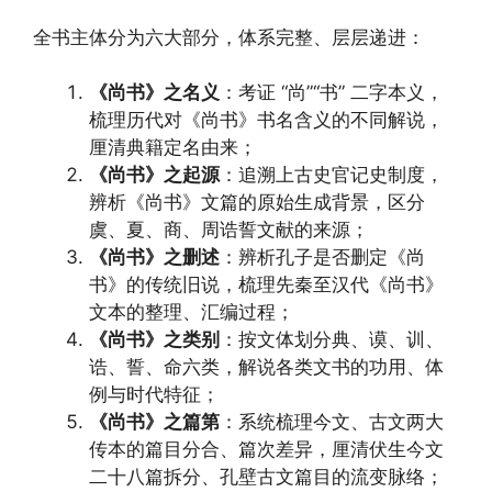
全书主体分为六大部分，体系完整、层层递进：
《尚书》之名义
：考证 “尚”“书” 二字本义，
梳理历代对《尚书》书名含义的不同解说，
厘清典籍定名由来；
《尚书》之起源
：追溯上古史官记史制度，
辨析《尚书》文篇的原始生成背景，区分
虞、夏、商、周诰誓文献的来源；
《尚书》之删述
：辨析孔子是否删定《尚
书》的传统旧说，梳理先秦至汉代《尚书》
文本的整理、汇编过程；
《尚书》之类别
：按文体划分典、谟、训、
诰、誓、命六类，解说各类文书的功用、体
例与时代特征；
《尚书》之篇第
：系统梳理今文、古文两大
传本的篇目分合、篇次差异，厘清伏生今文
二十八篇拆分、孔壁古文篇目的流变脉络；