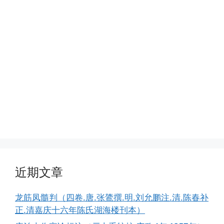
近期文章
龙筋凤髓判（四卷.唐.张鷟撰.明.刘允鹏注.清.陈春补
正.清嘉庆十六年陈氏湖海楼刊本）