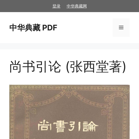
跳
登录
中华典藏网
至
内
中华典藏 PDF
容
菜
单
尚书引论 (张西堂著)