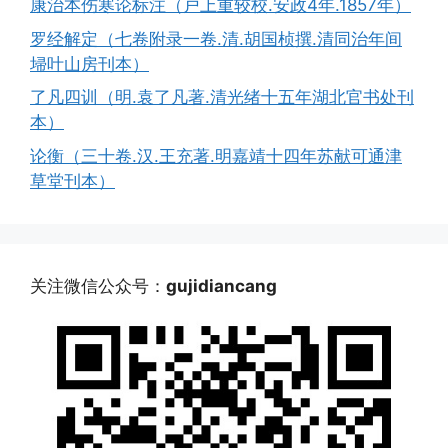
康治本伤寒论标注（戸上重较校.安政4年.1857年）
罗经解定（七卷附录一卷.清.胡国桢撰.清同治年间
埽叶山房刊本）
了凡四训（明.袁了凡著.清光绪十五年湖北官书处刊
本）
论衡（三十卷.汉.王充著.明嘉靖十四年苏献可通津
草堂刊本）
关注微信公众号：
gujidiancang