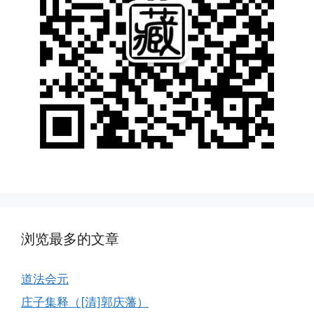
浏览最多的文章
道法会元
庄子集释（[清]郭庆藩）