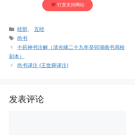
打赏支持网站
分
经部
、
五经
类
标
尚书
签
十药神书注解（清光绪二十九年癸卯湖南书局校
刻本）
尚书译注 (王世舜译注)
发表评论
评
论