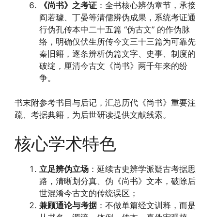
《尚书》之考证
：全书核心辨伪章节，承接
阎若璩、丁晏等清儒辨伪成果，系统考证通
行伪孔传本中二十五篇 “伪古文” 的作伪脉
络，明确仅伏生所传今文三十三篇为可靠先
秦旧籍，逐条辨析伪篇文字、史事、制度的
破绽，厘清今古文《尚书》两千年来的纷
争。
书末附参考书目与后记，汇总历代《尚书》重要注
疏、考据典籍，为后世研读提供文献线索。
核心学术特色
立足辨伪立场
：延续古史辨学派疑古考据思
路，清晰划分真、伪《尚书》文本，破除后
世混淆今古文的传统误区；
兼顾通论与考据
：不做单篇经文训释，而是