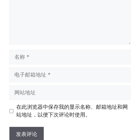
名
称
电
子
邮
网
箱
站
地
地
在此浏览器中保存我的显示名称、邮箱地址和网
址
址
站地址，以便下次评论时使用。