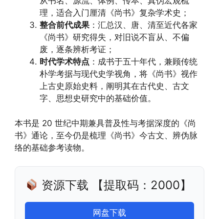
从书名、源流、体例、传本、真伪宏观梳
理，适合入门厘清《尚书》复杂学术史；
整合前代成果
：汇总汉、唐、清至近代各家
《尚书》研究得失，对旧说不盲从、不偏
废，逐条辨析考证；
时代学术特点
：成书于五十年代，兼顾传统
朴学考据与现代史学视角，将《尚书》视作
上古史原始史料，阐明其在古代史、古文
字、思想史研究中的基础价值。
本书是 20 世纪中期兼具普及性与考据深度的《尚
书》通论，至今仍是梳理《尚书》今古文、辨伪脉
络的基础参考读物。
资源下载 【提取码：2000】
网盘下载