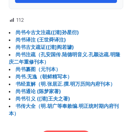
112
尚书今古文注疏([清]孙星衍)
尚书译注 (王世舜译注)
尚书古文疏证([清]阎若璩)
尚书注疏（孔安国传.陆德明音义.孔颖达疏.明隆
庆二年重修刊本）
尚书纂图（元刊本）
尚书.无逸（朝鲜精写本）
书经直解（明.张居正.撰.明万历间内府刊本）
尚书通论 (陈梦家著)
尚书引义 ([清]王夫之著)
书传大全（明.胡广等奉敕编.明正统时期内府刊
本）