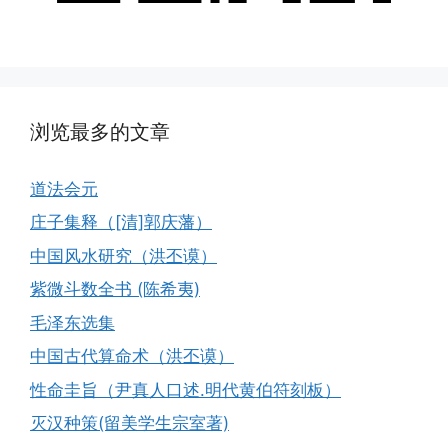
浏览最多的文章
道法会元
庄子集释（[清]郭庆藩）
中国风水研究（洪丕谟）
紫微斗数全书 (陈希夷)
毛泽东选集
中国古代算命术（洪丕谟）
性命圭旨（尹真人口述.明代黄伯符刻板）
灭汉种策(留美学生宗室著)