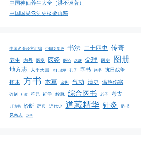
中国神仙养生大全（洪丕谟著）
中国国民党党史概要再稿
书法
传奇
二十四史
中国名医验方汇编
中国文学史
图册
命理
医经
养生
内丹
唐史
医案
医论
名著
地方志
字书
抗日战争
太平天国
孔子
尚书
奇门遁甲
方书
本草
气功
清史
拓本
温热伤寒
杂剧
综合医书
考古
红学
经脉
碑刻
符咒
老子
礼教
道藏精华
针灸
诊断
韵书
辞典
近代史
训诂书
风俗志
龙学