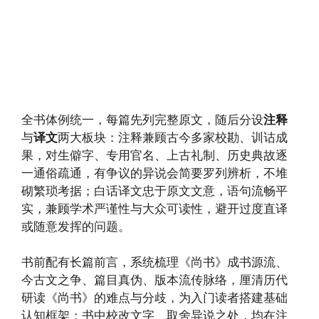
全书体例统一，每篇先列完整原文，随后分设
注释
与
译文
两大板块：注释兼顾古今多家校勘、训诂成
果，对生僻字、专用官名、上古礼制、历史典故逐
一通俗疏通，有争议的异说会简要罗列辨析，不堆
砌繁琐考据；白话译文忠于原文文意，语句流畅平
实，兼顾学术严谨性与大众可读性，避开过度直译
或随意发挥的问题。
书前配有长篇前言，系统梳理《尚书》成书源流、
今古文之争、篇目真伪、版本流传脉络，厘清历代
研读《尚书》的难点与分歧，为入门读者搭建基础
认知框架；书中校改文字、取舍异说之处，均在注