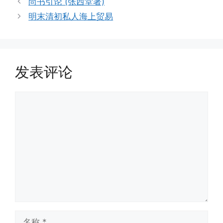
尚书引论 (张西堂著)
明末清初私人海上贸易
发表评论
评
论
名