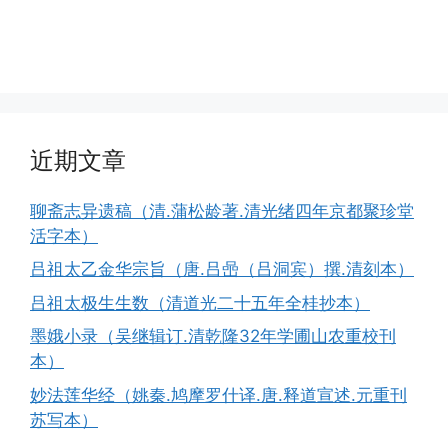
近期文章
聊斋志异遗稿（清.蒲松龄著.清光绪四年京都聚珍堂
活字本）
吕祖太乙金华宗旨（唐.吕喦（吕洞宾）撰.清刻本）
吕祖太极生生数（清道光二十五年全桂抄本）
墨娥小录（吴继辑订.清乾隆32年学圃山农重校刊
本）
妙法莲华经（姚秦.鸠摩罗什译.唐.释道宣述.元重刊
苏写本）