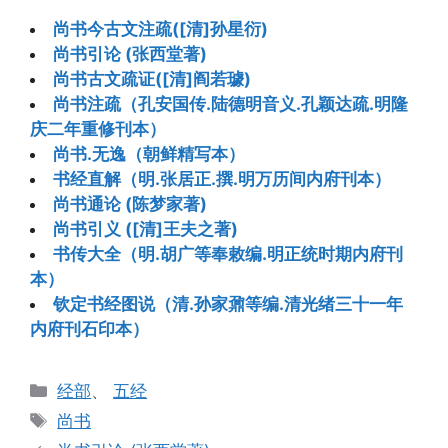
尚书今古文注疏([清]孙星衍)
尚书引论 (张西堂著)
尚书古文疏证([清]阎若璩)
尚书注疏（孔安国传.陆德明音义.孔颖达疏.明隆
庆二年重修刊本）
尚书.无逸（朝鲜精写本）
书经直解（明.张居正.撰.明万历间内府刊本）
尚书通论 (陈梦家著)
尚书引义 ([清]王夫之著)
书传大全（明.胡广等奉敕编.明正统时期内府刊
本）
钦定书经图说（清.孙家鼐等编.清光绪三十一年
内府刊石印本）
分
经部
、
五经
类
标
尚书
签