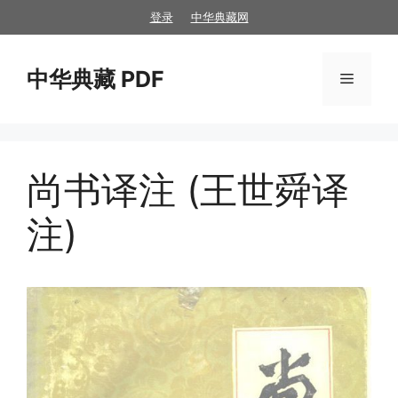
跳
登录
中华典藏网
至
内
中华典藏 PDF
容
菜
单
尚书译注 (王世舜译
注)