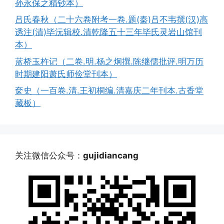
孙永保之精钞本）
吕氏春秋（二十六卷附考一卷.题(秦)吕不韦撰(汉)高
诱注(清)毕沅辑校.清乾隆五十三年毕氏灵岩山馆刊
本）
蓝桥玉杵记（二卷.明.杨之炯撰.陈继儒批评.明万历
时期建阳萧氏师俭堂刊本）
奁史（一百卷.清.王初桐编.清嘉庆二年刊本.古香堂
藏板）
关注微信公众号：
gujidiancang