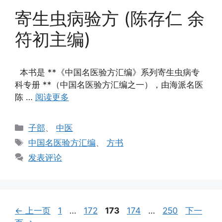
寄生虫病验方 (陈存仁 余
符初主编)
本书是 **《中国名医验方汇编》系列寄生虫病专
科专册 **（中国名医验方汇编之一），由海派名医
陈 …
阅读更多
分
子部
、
中医
类
标
中国名医验方汇编
、
方书
签
发表评论
页
页
页
页
页
←
上一页
1
…
172
173
174
…
250
下一