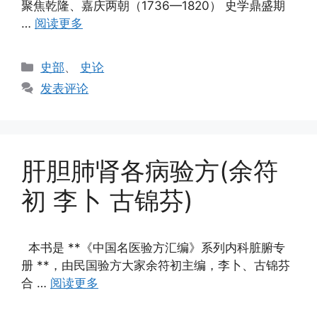
聚焦乾隆、嘉庆两朝（1736—1820） 史学鼎盛期
…
阅读更多
分
史部
、
史论
类
发表评论
肝胆肺肾各病验方(余符
初 李卜 古锦芬)
本书是 **《中国名医验方汇编》系列内科脏腑专
册 **，由民国验方大家余符初主编，李卜、古锦芬
合 …
阅读更多