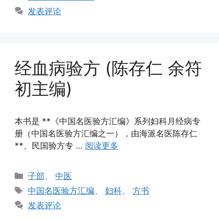
签
发表评论
经血病验方 (陈存仁 余符
初主编)
本书是 **《中国名医验方汇编》系列妇科月经病专
册（中国名医验方汇编之一），由海派名医陈存仁
**、民国验方专 …
阅读更多
分
子部
、
中医
类
标
中国名医验方汇编
、
妇科
、
方书
签
发表评论