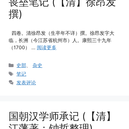
畏垒笔记 (【清】徐昂发
撰)
四卷。清徐昂发（生卒年不详）撰。徐昂发字大
临，长洲（今江苏省杭州市）人。康熙三十九年
（1700） …
阅读更多
分
史部
、
杂史
类
标
笔记
签
发表评论
国朝汉学师承记 (【清】
江藩著；钟哲整理)