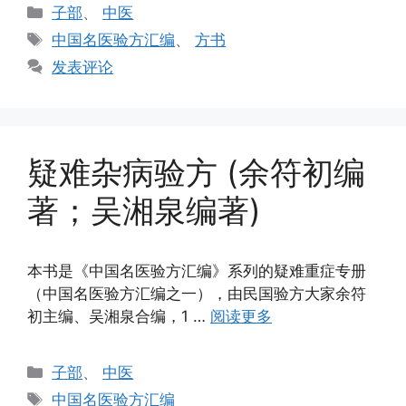
分
子部
、
中医
类
标
中国名医验方汇编
、
方书
签
发表评论
疑难杂病验方 (余符初编
著；吴湘泉编著)
本书是《中国名医验方汇编》系列的疑难重症专册
（中国名医验方汇编之一），由民国验方大家余符
初主编、吴湘泉合编，1 …
阅读更多
分
子部
、
中医
类
标
中国名医验方汇编