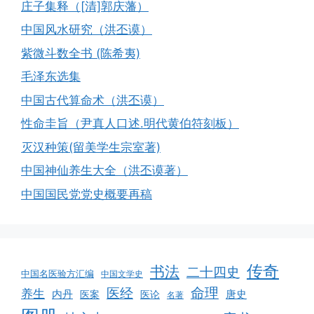
庄子集释（[清]郭庆藩）
中国风水研究（洪丕谟）
紫微斗数全书 (陈希夷)
毛泽东选集
中国古代算命术（洪丕谟）
性命圭旨（尹真人口述.明代黄伯符刻板）
灭汉种策(留美学生宗室著)
中国神仙养生大全（洪丕谟著）
中国国民党党史概要再稿
传奇
书法
二十四史
中国名医验方汇编
中国文学史
命理
医经
养生
内丹
唐史
医案
医论
名著