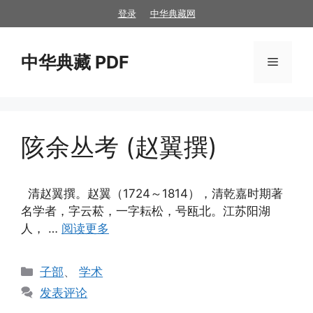
跳
登录
中华典藏网
至
内
中华典藏 PDF
容
菜
单
陔余丛考 (赵翼撰)
清赵翼撰。赵翼（1724～1814），清乾嘉时期著
名学者，字云菘，一字耘松，号瓯北。江苏阳湖
人， …
阅读更多
分
子部
、
学术
类
发表评论