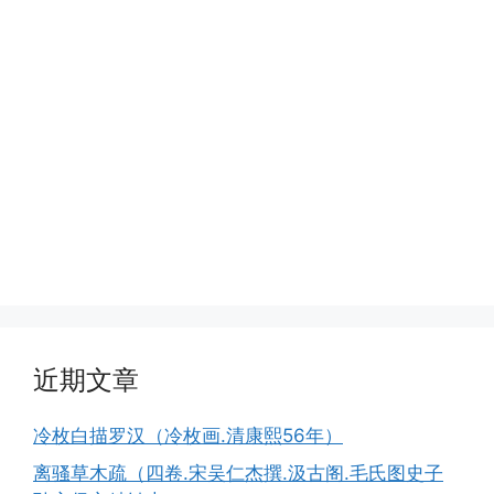
近期文章
冷枚白描罗汉（冷枚画.清康熙56年）
离骚草木疏（四卷.宋吴仁杰撰.汲古阁.毛氏图史子