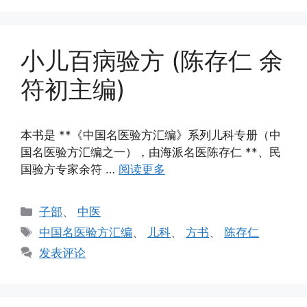
小儿百病验方 (陈存仁 余
符初主编)
本书是 **《中国名医验方汇编》系列儿科专册（中
国名医验方汇编之一），由海派名医陈存仁 **、民
国验方专家余符 …
阅读更多
分
子部
、
中医
类
标
中国名医验方汇编
、
儿科
、
方书
、
陈存仁
签
发表评论