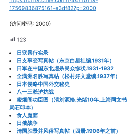
https://url19.ctfile.com/f/44710119-
17569836875161-e3df82?p=2000
(访问密码: 2000)
123
日寇暴行实录
日支事变写真帖（东京白星社编.1931年）
日军在中国东北虐杀民众惨状.1931-1932
全满洲名胜写真帖（松村好文堂编.1937年）
日本侵略中国外交秘史
八一三淞沪抗战
凌烟阁功臣图（清刘源绘.光绪10年.上海同文书
局石印本）
食人魔窟
日俄战争
清国胜景并风俗写真帖（四册.1906年之前）