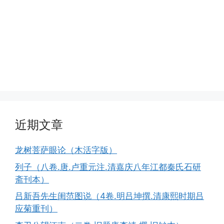
近期文章
龙树菩萨眼论（木活字版）
列子（八卷.唐.卢重元注.清嘉庆八年江都秦氏石研
斋刊本）
吕新吾先生闺范图说（4卷.明吕坤撰.清康熙时期吕
应菊重刊）