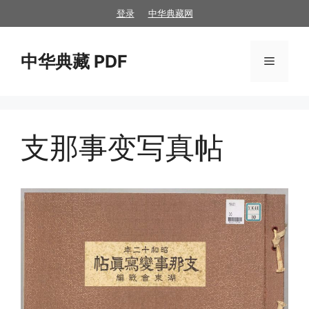
跳
登录
中华典藏网
至
内
中华典藏 PDF
容
菜
单
支那事变写真帖