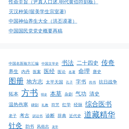
性命圭旨（尹真人口述.明代黄伯符刻板）
灭汉种策(留美学生宗室著)
中国神仙养生大全（洪丕谟著）
中国国民党党史概要再稿
传奇
书法
二十四史
中国名医验方汇编
中国文学史
命理
医经
养生
内丹
唐史
医案
医论
名著
图册
地方志
字书
抗日战争
太平天国
孔子
尚书
方书
本草
气功
清史
拓本
杂剧
明史
综合医书
温热伤寒
红学
经脉
符咒
碑刻
礼教
道藏精华
考古
诊断
辞典
老子
近代史
训诂书
针灸
韵书
风俗志
龙学