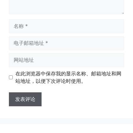
名
称
电
子
邮
网
箱
站
地
地
在此浏览器中保存我的显示名称、邮箱地址和网
址
址
站地址，以便下次评论时使用。