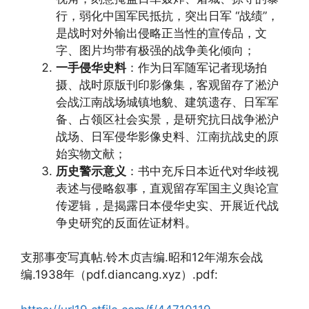
行，弱化中国军民抵抗，突出日军 “战绩”，
是战时对外输出侵略正当性的宣传品，文
字、图片均带有极强的战争美化倾向；
一手侵华史料
：作为日军随军记者现场拍
摄、战时原版刊印影像集，客观留存了淞沪
会战江南战场城镇地貌、建筑遗存、日军军
备、占领区社会实景，是研究抗日战争淞沪
战场、日军侵华影像史料、江南抗战史的原
始实物文献；
历史警示意义
：书中充斥日本近代对华歧视
表述与侵略叙事，直观留存军国主义舆论宣
传逻辑，是揭露日本侵华史实、开展近代战
争史研究的反面佐证材料。
支那事变写真帖.铃木贞吉编.昭和12年湖东会战
编.1938年（pdf.diancang.xyz）.pdf: