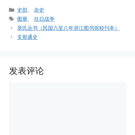
分
史部
、
杂史
类
标
图册
、
抗日战争
签
章氏丛书（民国六至八年浙江图书馆校刊本）
支那通史
发表评论
评
论