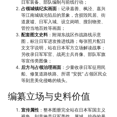
日军装备、部队编制与前线行动；
占领城镇纪实画面
：记录嘉善、枫泾、嘉兴
等江南城镇沦陷后的景象，含损毁民居、街
道废墟、日军入城、设立岗哨、搜刮物资、
管控当地百姓等画面；
配套图文史料
：附湖东战区作战路线示意
图，标注日军进攻推进线路；每张照片配日
文文字说明，站在日本军方立场解读战事；
另收录日军军官、战死士兵肖像、部队军旗
等宣传类图像；
后方与占领治理画面
：少量收录日军征用民
船、修复道路铁路、所谓 “安抚” 占领区民众
等刻意美化侵略的镜头。
编纂立场与史料价值
宣传属性
：整本图册完全站在日本军国主义
视角，刻意掩盖日军轰炸、屠城、掠夺的暴