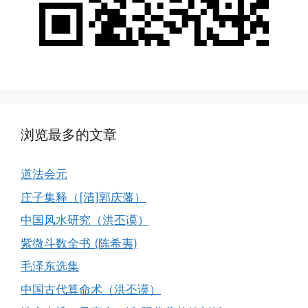
浏览最多的文章
道法会元
庄子集释（[清]郭庆藩）
中国风水研究（洪丕谟）
紫微斗数全书 (陈希夷)
毛泽东选集
中国古代算命术（洪丕谟）