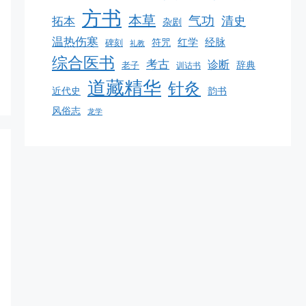
方书
本草
气功
清史
拓本
杂剧
温热伤寒
红学
经脉
碑刻
符咒
礼教
综合医书
考古
诊断
老子
辞典
训诂书
道藏精华
针灸
韵书
近代史
风俗志
龙学