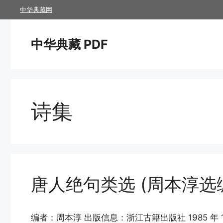
跳
中华典藏网
至
内
中华典藏 PDF
容
诗集
唐人绝句类选 (周本淳选
编者：周本淳 出版信息：浙江古籍出版社 1985 年 1