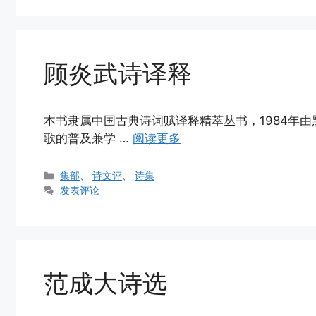
顾炎武诗译释
本书隶属中国古典诗词赋译释精萃丛书，1984年
歌的普及兼学 …
阅读更多
分
集部
、
诗文评
、
诗集
类
发表评论
范成大诗选