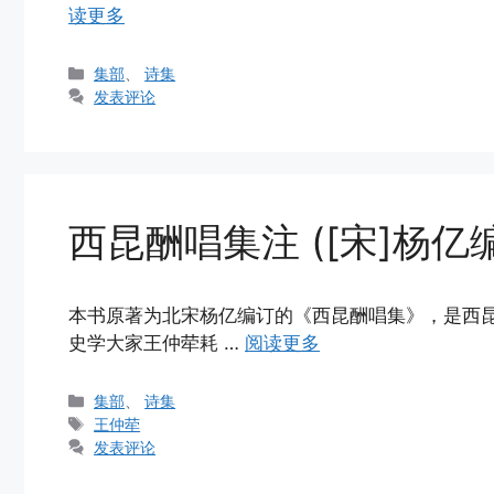
读更多
分
集部
、
诗集
类
发表评论
西昆酬唱集注 ([宋]杨亿
本书原著为北宋杨亿编订的《西昆酬唱集》，是西
史学大家王仲荦耗 …
阅读更多
分
集部
、
诗集
类
标
王仲荦
签
发表评论