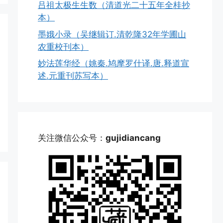
吕祖太极生生数（清道光二十五年全桂抄
本）
墨娥小录（吴继辑订.清乾隆32年学圃山
农重校刊本）
妙法莲华经（姚秦.鸠摩罗什译.唐.释道宣
述.元重刊苏写本）
关注微信公众号：
gujidiancang