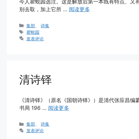
今人瞿蜕园选注。这是解放后第一本既有特点、又
别去取，加上它所 …
阅读更多
分
集部
、
诗集
类
标
瞿蜕园
签
发表评论
清诗铎
《清诗铎》（原名《国朝诗铎》）是清代张应昌编纂
书局 196 …
阅读更多
分
集部
、
诗集
类
发表评论