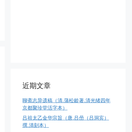
近期文章
聊斋志异遗稿（清.蒲松龄著.清光绪四年
京都聚珍堂活字本）
吕祖太乙金华宗旨（唐.吕喦（吕洞宾）
撰.清刻本）