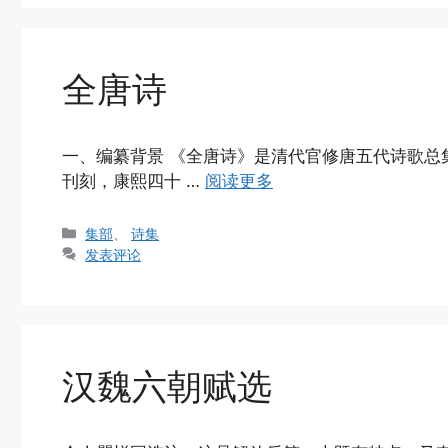
全唐诗
一、编纂背景 《全唐诗》是清代官修唐五代诗歌总
刊刻，康熙四十 …
阅读更多
分
集部
、
诗集
类
发表评论
汉魏六朝赋选