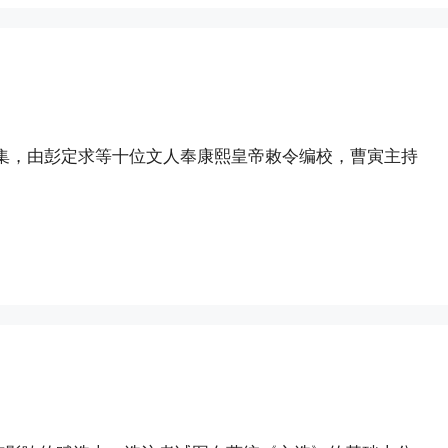
集，由彭定求等十位文人奉康熙皇帝敕令编校，曹寅主持