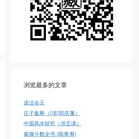
浏览最多的文章
道法会元
庄子集释（[清]郭庆藩）
中国风水研究（洪丕谟）
紫微斗数全书 (陈希夷)