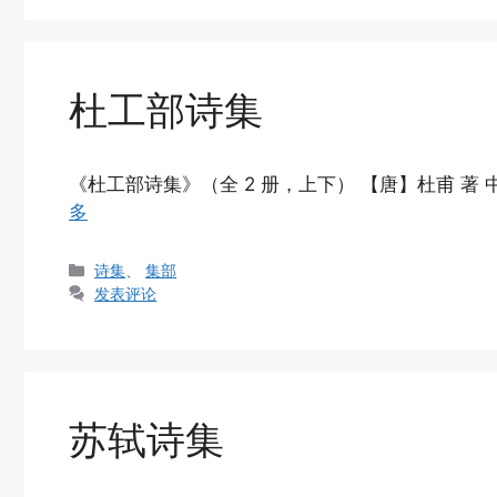
杜工部诗集
《杜工部诗集》（全 2 册，上下） 【唐】杜甫 著 中华
多
分
诗集
、
集部
类
发表评论
苏轼诗集