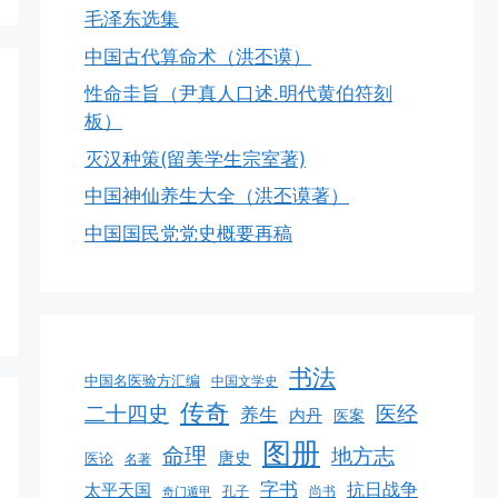
毛泽东选集
中国古代算命术（洪丕谟）
性命圭旨（尹真人口述.明代黄伯符刻
板）
灭汉种策(留美学生宗室著)
中国神仙养生大全（洪丕谟著）
中国国民党党史概要再稿
书法
中国名医验方汇编
中国文学史
传奇
二十四史
医经
养生
内丹
医案
图册
命理
地方志
唐史
医论
名著
字书
抗日战争
太平天国
孔子
尚书
奇门遁甲