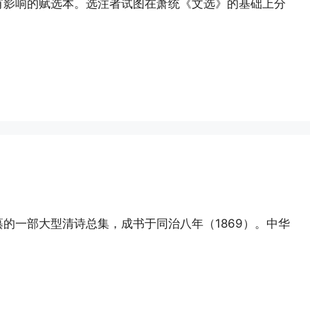
有影响的赋选本。选注者试图在萧统《文选》的基础上分
的一部大型清诗总集，成书于同治八年（1869）。中华