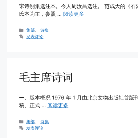
宋诗别集选注本。今人周汝昌选注。 范成大的《石
氏本为主，参照 …
阅读更多
分
集部
、
诗集
类
发表评论
毛主席诗词
一、版本概况 1976 年 1 月由北京文物出版社
稿、正式 …
阅读更多
分
集部
、
诗集
类
发表评论