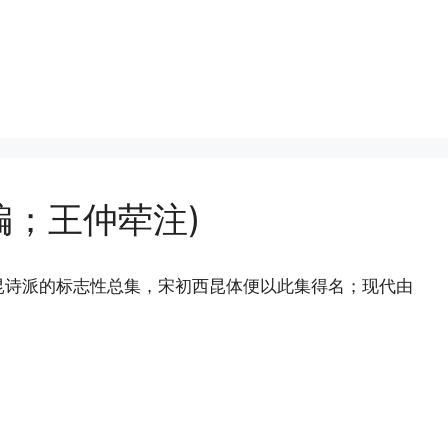
编；王仲荦注)
昆诗派的标志性总集，宋初西昆体便以此集得名；现代由