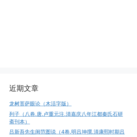
近期文章
龙树菩萨眼论（木活字版）
列子（八卷.唐.卢重元注.清嘉庆八年江都秦氏石研
斋刊本）
吕新吾先生闺范图说（4卷.明吕坤撰.清康熙时期吕