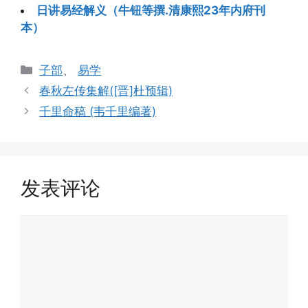
日讲易经解义（牛钮等撰.清康熙23年内府刊
本）
分
子部
、
易学
类
春秋左传集解([晋]杜预辑)
千里命稿 (韦千里编著)
发表评论
评
论