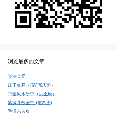
浏览最多的文章
道法会元
庄子集释（[清]郭庆藩）
中国风水研究（洪丕谟）
紫微斗数全书 (陈希夷)
毛泽东选集