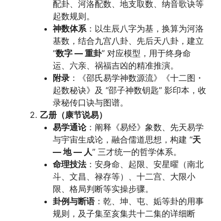
配卦、河洛配数、地支取数、纳音歌诀等
起数规则。
神数体系
：以生辰八字为基，换算为河洛
基数，结合九宫八卦、先后天八卦，建立
“
数字 — 重卦
” 对应模型，用于终身命
运、六亲、祸福吉凶的精准推演。
附录
：《邵氏易学神数源流》《十二图・
起数秘诀》及 “邵子神数钥匙” 影印本，收
录秘传口诀与图谱。
乙册（康节说易）
易学通论
：阐释《易经》象数、先天易学
与宇宙生成论，融合儒道思想，构建 “
天
— 地 — 人
” 三才统一的哲学体系。
命理技法
：安身命、起限、安星曜（南北
斗、文昌、禄存等）、十二宫、大限小
限、格局判断等实操步骤。
卦例与断语
：乾、坤、屯、姤等卦的用事
规则，及子集至亥集共十二集的详细断