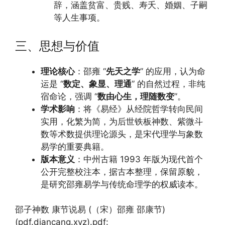
辞，涵盖贫富、贵贱、寿夭、婚姻、子嗣
等人生事项。
三、思想与价值
理论核心
：邵雍 “
先天之学
” 的应用，认为命
运是 “
数定、象显、理通
” 的自然过程，非纯
宿命论，强调 “
数由心生，理随数变
”。
学术影响
：将《易经》从经院哲学转向民间
实用，化繁为简，为后世铁板神数、紫微斗
数等术数提供理论源头，是宋代理学与象数
易学的重要典籍。
版本意义
：中州古籍 1993 年版为现代首个
公开完整校注本，据古本整理，保留原貌，
是研究邵雍易学与传统命理学的权威读本。
邵子神数 康节说易 (（宋）邵雍 邵康节)
(pdf.diancang.xyz).pdf: