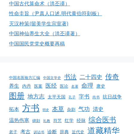
中国古代算命术（洪丕谟）
性命圭旨（尹真人口述.明代黄伯符刻板）
灭汉种策(留美学生宗室著)
中国神仙养生大全（洪丕谟著）
中国国民党党史概要再稿
传奇
书法
二十四史
中国名医验方汇编
中国文学史
命理
医经
养生
内丹
唐史
医案
医论
名著
图册
地方志
字书
抗日战争
太平天国
孔子
尚书
方书
本草
气功
清史
拓本
杂剧
明史
综合医书
温热伤寒
红学
经脉
符咒
碑刻
礼教
道藏精华
考古
诊断
辞典
老子
近代史
训诂书