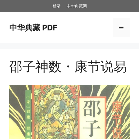
跳
登录
中华典藏网
至
内
中华典藏 PDF
容
菜
单
邵子神数・康节说易