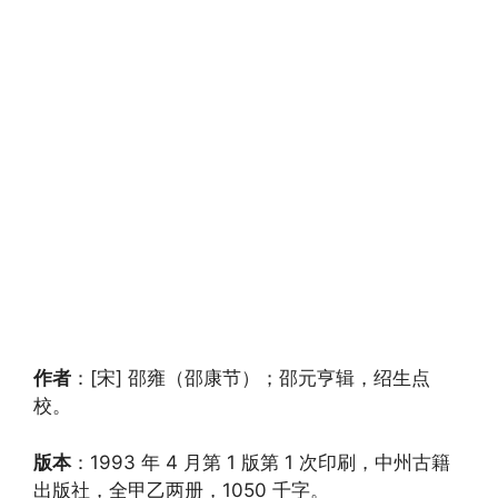
作者
：[宋] 邵雍（邵康节）；邵元亨辑，绍生点
校。
版本
：1993 年 4 月第 1 版第 1 次印刷，中州古籍
出版社，全甲乙两册，1050 千字。