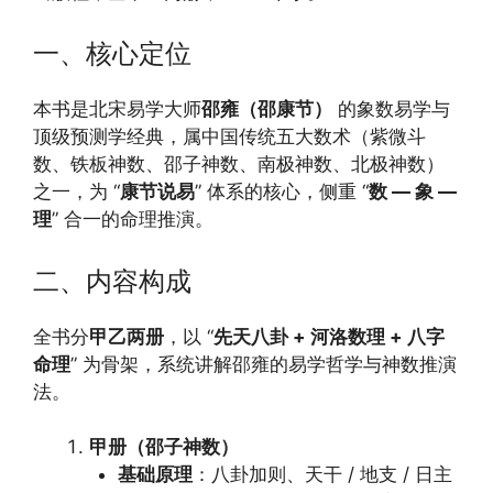
一、核心定位
本书是北宋易学大师
邵雍（邵康节）
的象数易学与
顶级预测学经典，属中国传统五大数术（紫微斗
数、铁板神数、邵子神数、南极神数、北极神数）
之一，为 “
康节说易
” 体系的核心，侧重 “
数 — 象 —
理
” 合一的命理推演。
二、内容构成
全书分
甲乙两册
，以 “
先天八卦 + 河洛数理 + 八字
命理
” 为骨架，系统讲解邵雍的易学哲学与神数推演
法。
甲册（邵子神数）
基础原理
：八卦加则、天干 / 地支 / 日主