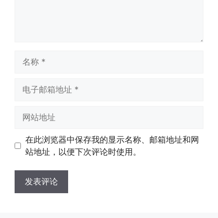
名
称
电
子
邮
网
箱
站
地
地
在此浏览器中保存我的显示名称、邮箱地址和网
址
址
站地址，以便下次评论时使用。