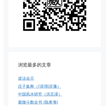
浏览最多的文章
道法会元
庄子集释（[清]郭庆藩）
中国风水研究（洪丕谟）
紫微斗数全书 (陈希夷)