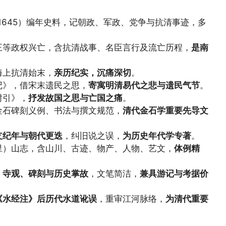
—1645）编年史料，记朝政、军政、党争与抗清事迹，多
王等政权兴亡，含抗清战事、名臣言行及流亡历程，
是南
海上抗清始末，
亲历纪实，沉痛深切
。
记》，借宋末遗民之思，
寄寓明清易代之悲与遗民气节
。
树引》，
抒发故国之思与亡国之痛
。
金石碑刻义例、书法与撰文规范，
清代金石学重要先导文
支纪年与朝代更迭
，纠旧说之误，
为历史年代学专著
。
里）山志，含山川、古迹、物产、人物、艺文，
体例精
、寺观、碑刻与历史掌故
，文笔简洁，
兼具游记与考据价
《水经注》后历代水道讹误
，重审江河脉络，
为清代重要