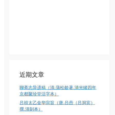
近期文章
聊斋志异遗稿（清.蒲松龄著.清光绪四年
京都聚珍堂活字本）
吕祖太乙金华宗旨（唐.吕喦（吕洞宾）
撰.清刻本）