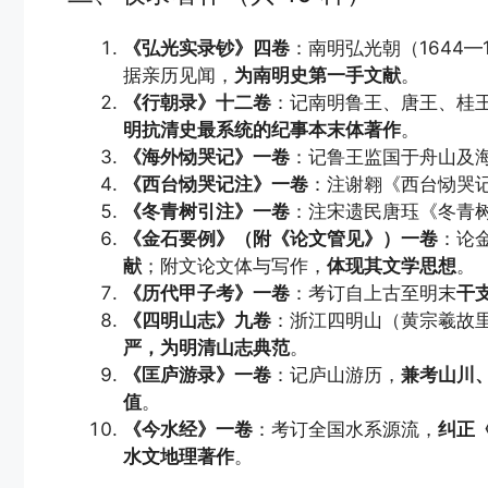
《弘光实录钞》四卷
：南明弘光朝（1644
据亲历见闻，
为南明史第一手文献
。
《行朝录》十二卷
：记南明鲁王、唐王、桂
明抗清史最系统的纪事本末体著作
。
《海外恸哭记》一卷
：记鲁王监国于舟山及
《西台恸哭记注》一卷
：注谢翱《西台恸哭
《冬青树引注》一卷
：注宋遗民唐珏《冬青
《金石要例》（附《论文管见》）一卷
：论
献
；附文论文体与写作，
体现其文学思想
。
《历代甲子考》一卷
：考订自上古至明末
干
《四明山志》九卷
：浙江四明山（黄宗羲故
严，为明清山志典范
。
《匡庐游录》一卷
：记庐山游历，
兼考山川
值
。
《今水经》一卷
：考订全国水系源流，
纠正
水文地理著作
。