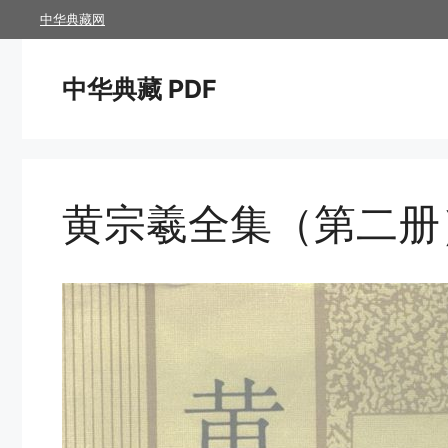
跳
中华典藏网
至
内
中华典藏 PDF
容
黄宗羲全集（第二册