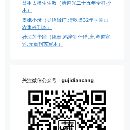
吕祖太极生生数（清道光二十五年全桂抄
本）
墨娥小录（吴继辑订.清乾隆32年学圃山
农重校刊本）
妙法莲华经（姚秦.鸠摩罗什译.唐.释道宣
述.元重刊苏写本）
关注微信公众号：
gujidiancang