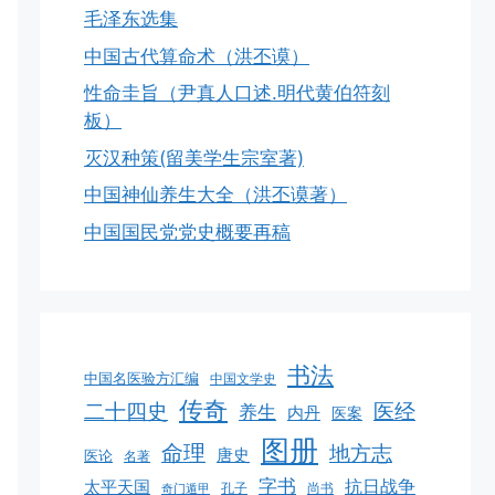
毛泽东选集
中国古代算命术（洪丕谟）
性命圭旨（尹真人口述.明代黄伯符刻
板）
灭汉种策(留美学生宗室著)
中国神仙养生大全（洪丕谟著）
中国国民党党史概要再稿
书法
中国名医验方汇编
中国文学史
传奇
二十四史
医经
养生
内丹
医案
图册
命理
地方志
唐史
医论
名著
字书
抗日战争
太平天国
孔子
尚书
奇门遁甲