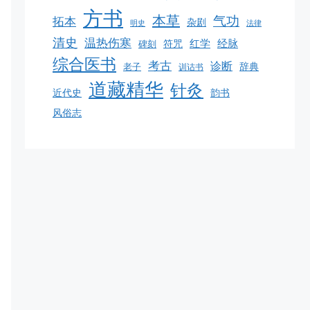
方书
本草
气功
拓本
杂剧
明史
法律
清史
温热伤寒
红学
经脉
碑刻
符咒
综合医书
考古
诊断
老子
辞典
训诂书
道藏精华
针灸
韵书
近代史
风俗志