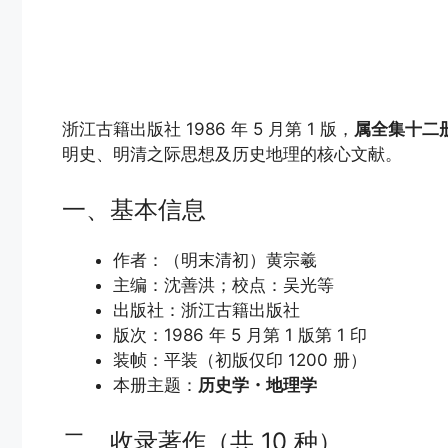
浙江古籍出版社 1986 年 5 月第 1 版，
属全集十二
明史、明清之际思想及历史地理的核心文献。
一、基本信息
作者：（明末清初）黄宗羲
主编：沈善洪；校点：吴光等
出版社：浙江古籍出版社
版次：1986 年 5 月第 1 版第 1 印
装帧：平装（初版仅印 1200 册）
本册主题：
历史学・地理学
二、收录著作（共 10 种）