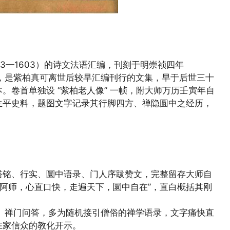
3—1603）的诗文法语汇编，刊刻于明崇祯四年
册，是紫柏真可离世后较早汇编刊行的文集，早于后世三十
卷首单独设 “紫柏老人像” 一帧，附大师万历壬寅年自
生平史料，题图文字记录其行脚四方、禅隐圆中之经历，
塔铭、行实、圜中语录、门人序跋赞文，完整留存大师自
个阿师，心直口快，走遍天下，圜中自在”，直白概括其刚
、禅门问答，多为随机接引僧俗的禅学语录，文字痛快直
在家信众的教化开示。