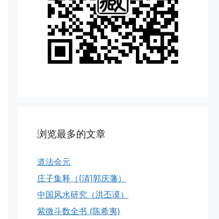
浏览最多的文章
道法会元
庄子集释（[清]郭庆藩）
中国风水研究（洪丕谟）
紫微斗数全书 (陈希夷)