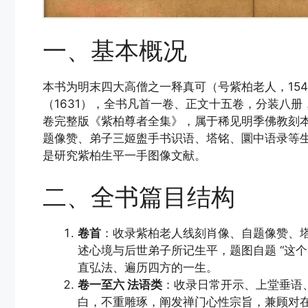
一、基本概况
本书为明末四大高僧之一释真可（号紫柏老人，154
（1631），全书凡首一卷、正文十五卷，分装八
卷完整版《紫柏尊者全集》，属于稀见明季佛教刻本。
题像赞、弟子三姬盥手书识语、塔铭、圜中语录等
是研究紫柏生平一手图像文献。
二、全书篇目结构
卷首
：收录紫柏老人线刻肖像、自题像赞、
述心境与后世弟子所记生平，题图自题 “这
直弘法、遍历四方的一生。
卷一至六 法语类
：收录日常开示、上堂垂语
白，不重雕琢，阐发禅门心性宗旨，兼顾对