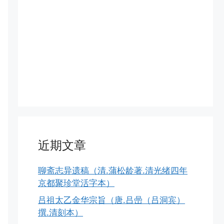
近期文章
聊斋志异遗稿（清.蒲松龄著.清光绪四年
京都聚珍堂活字本）
吕祖太乙金华宗旨（唐.吕喦（吕洞宾）
撰.清刻本）