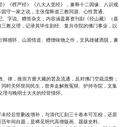
经》《楞严经》《八大人觉经》，兼释十二因缘、八识规
不固守一家之说，主张儒释道三教同源、心性贯通。
记、字说、赠答杂文，内容涵盖募资刊刻《径山藏》（嘉
难三教义理，记录其毕生刻经、复兴寺院的佛门事业，以
行脚感怀、山居悟道、赠僧咏物之作，文风雄健洒脱，兼
教、律，推崇方册大藏的普及流通，反对佛门空疏流弊；
，同时关怀世间民生，曾奔走解救冤狱、护持寺院，文集
教义理与晚明士大夫的经世情怀。
字未经后世删改增补，与清代汇刻三十卷本可互校，还原
万历年间自题，是稀见明代高僧版画、题跋史料。