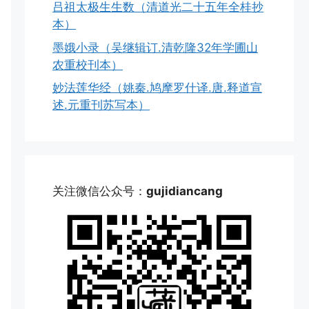
吕祖太极生生数（清道光二十五年全桂抄
本）
墨娥小录（吴继辑订.清乾隆32年学圃山
农重校刊本）
妙法莲华经（姚秦.鸠摩罗什译.唐.释道宣
述.元重刊苏写本）
关注微信公众号：
gujidiancang