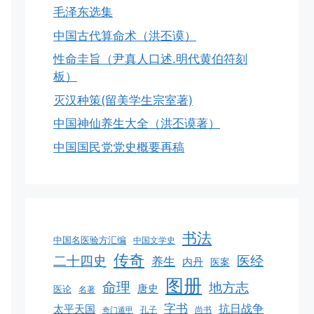
毛泽东选集
中国古代算命术（洪丕谟）
性命圭旨（尹真人口述.明代黄伯符刻
板）
灭汉种策(留美学生宗室著)
中国神仙养生大全（洪丕谟著）
中国国民党党史概要再稿
书法
中国名医验方汇编
中国文学史
传奇
二十四史
医经
养生
内丹
医案
图册
命理
地方志
唐史
医论
名著
字书
抗日战争
太平天国
孔子
尚书
奇门遁甲