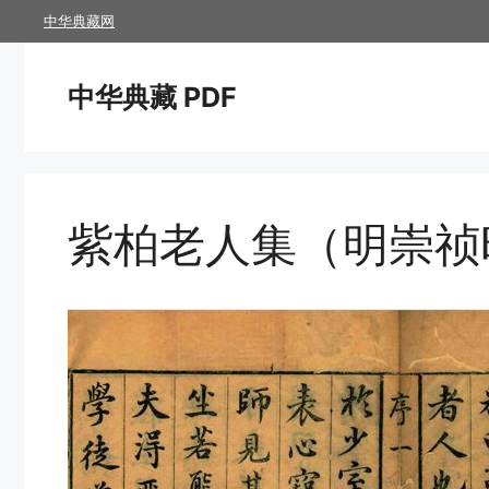
跳
中华典藏网
至
内
中华典藏 PDF
容
紫柏老人集（明崇祯