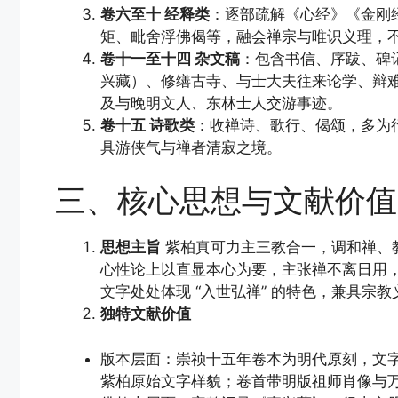
卷六至十 经释类
：逐部疏解《心经》《金刚
矩、毗舍浮佛偈等，融会禅宗与唯识义理，
卷十一至十四 杂文稿
：包含书信、序跋、碑
兴藏）、修缮古寺、与士大夫往来论学、辩
及与晚明文人、东林士人交游事迹。
卷十五 诗歌类
：收禅诗、歌行、偈颂，多为
具游侠气与禅者清寂之境。
三、核心思想与文献价值
思想主旨
紫柏真可力主三教合一，调和禅、
心性论上以直显本心为要，主张禅不离日用
文字处处体现 “入世弘禅” 的特色，兼具宗
独特文献价值
版本层面：崇祯十五年卷本为明代原刻，文
紫柏原始文字样貌；卷首带明版祖师肖像与