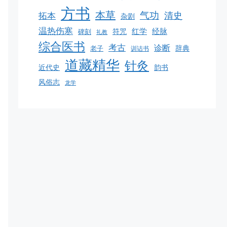
方书
本草
气功
清史
拓本
杂剧
温热伤寒
红学
经脉
碑刻
符咒
礼教
综合医书
考古
诊断
老子
辞典
训诂书
道藏精华
针灸
韵书
近代史
风俗志
龙学