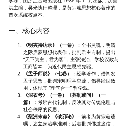
学
卷，由浙江古籍出版社 1985 年 11 月出版，沈善
洪主编，吴光执行整理，是黄宗羲思想核心著作的
首次系统校点本。
一、核心内容
《明夷待访录》（一卷）
：全书灵魂，明清
之际启蒙思想代表作，批判君主专制，提出
“天下为主，君为客”，主张法治、学校议政与
工商皆本，为近代民主思想先驱。
《孟子师说》（七卷）
：经学著作，借阐发
孟子思想，批判宋明理学空疏，倡导经世致
用，体现其 “理气合一” 哲学观。
《深衣考》（一卷）《葬制或问》（一
篇）
：考辨古代礼制，反映其对传统伦理与
社会秩序的反思。
《梨洲末命》《破邪论》
：前者为黄宗羲遗
嘱，述立身治学准则；后者批判佛道迷信，