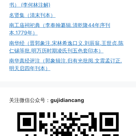
书） (李何林注解)
名贤集（清末刊本）
南工庙祠祀典（李奉翰纂辑.清乾隆44年序刊
本.1779年）
南华经（晋郭象注.宋林希逸口义.刘辰翁.王世贞.陈
仁锡等批.明万历时期凌氏刊五色套印本）
南华真经评注（郭象辑注.归有光批阅.文震孟订正.
明天启四年刊本）
关注微信公众号：
gujidiancang