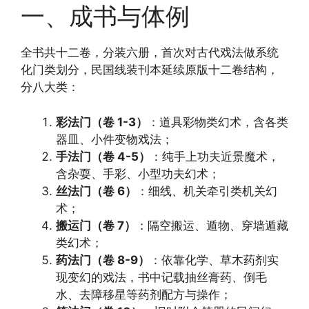
一、成书与体例
全书共十二卷，分装六册，首次对古代戏法做系统
化门类划分，民国线装刊本延续原版十二卷结构，
分八大类：
彩法门（卷 1-3）
：道具彩物类幻术，含各类
器皿、小件变物戏法；
手法门（卷 4-5）
：纯手上功夫近景魔术，
含杂耍、手彩、小型功夫幻术；
丝法门（卷 6）
：细线、机关牵引类机关幻
术；
搬运门（卷 7）
：隔空搬运、遁物、穿墙遁藏
类幻术；
药法门（卷 8-9）
：依靠化学、草木药剂实
现变幻的戏法，书中记载抽丝膏药、倒毛
水、去障移星等药剂配方与操作；