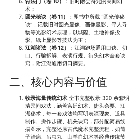
符法门（卷 10）
：旧时附会符咒的民间幻
术；
圆光秘诀（卷 11）
：即书中所载 “圆光传秘
诀”，记载旧时圆光显像、画像显影、寻人寻
物等光影幻术原理，以城隍、土地神像投
影、纸上显影等技法为主；
江湖诸法（卷 12）
：江湖跑场通用口诀、切
口、行骗拆解、表演行规、街头幻术全套诀
窍，附江湖通用切口摘要。
二、核心内容与价值
收录海量传统幻术
全书完整收录 320 余套明
清民间戏法，涵盖宫廷幻术、街头杂耍、江
湖秘术，每一套戏法均写明表演现象、道具
制作、操作步骤、机关诀窍，部分配简易线
描图示，完整还原古代魔术完整流程，如筒
子治病、吊虫丸、山羊血幻术等经典传统节