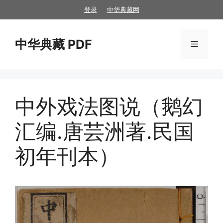
跳
登录
中华典藏网
至
内
中华典藏 PDF
容
菜
单
中外戏法图说（鹅幻
汇编.唐芸洲著.民国
初年刊本）