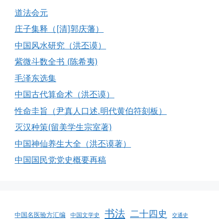
道法会元
庄子集释（[清]郭庆藩）
中国风水研究（洪丕谟）
紫微斗数全书 (陈希夷)
毛泽东选集
中国古代算命术（洪丕谟）
性命圭旨（尹真人口述.明代黄伯符刻板）
灭汉种策(留美学生宗室著)
中国神仙养生大全（洪丕谟著）
中国国民党党史概要再稿
书法
二十四史
中国名医验方汇编
中国文学史
交通史