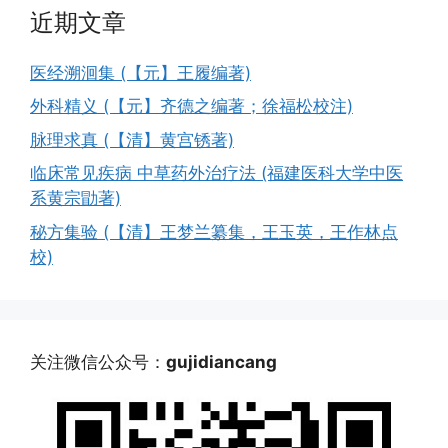
近期文章
医经溯洄集 (【元】王履编著)
外科精义 (【元】齐德之编著；徐福松校注)
脉理求真 (【清】黄宫锈著)
临床常见疾病 中草药外治疗法 (福建医科大学中医
系黄宗勖著)
秘方集验 (【清】王梦兰纂集，王玉英，王作林点
校)
关注微信公众号：
gujidiancang