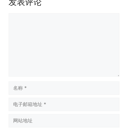
发表评论
评
论
名
称
电
子
邮
网
箱
站