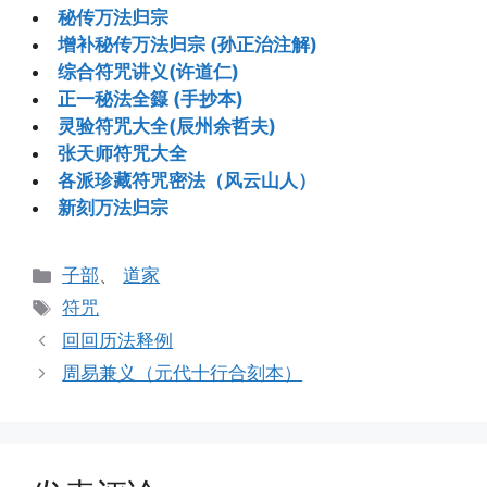
秘传万法归宗
增补秘传万法归宗 (孙正治注解)
综合符咒讲义(许道仁)
正一秘法全籙 (手抄本)
灵验符咒大全(辰州余哲夫)
张天师符咒大全
各派珍藏符咒密法（风云山人）
新刻万法归宗
分
子部
、
道家
类
标
符咒
签
回回历法释例
周易兼义（元代十行合刻本）