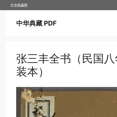
跳
中华典藏网
至
内
中华典藏 PDF
容
张三丰全书（民国八
装本）