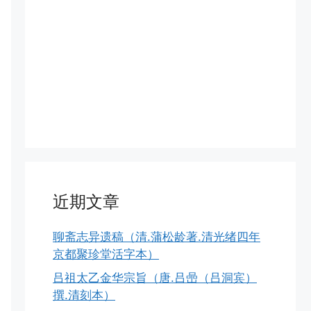
近期文章
聊斋志异遗稿（清.蒲松龄著.清光绪四年
京都聚珍堂活字本）
吕祖太乙金华宗旨（唐.吕喦（吕洞宾）
撰.清刻本）