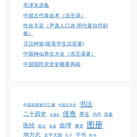
毛泽东选集
中国古代算命术（洪丕谟）
性命圭旨（尹真人口述.明代黄伯符刻
板）
灭汉种策(留美学生宗室著)
中国神仙养生大全（洪丕谟著）
中国国民党党史概要再稿
书法
中国名医验方汇编
中国文学史
传奇
二十四史
养生
内丹
医案
交通史
图册
命理
医经
唐史
医论
名著
地方志
字书
太平天国
孔子
尚书