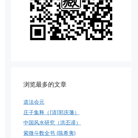
浏览最多的文章
道法会元
庄子集释（[清]郭庆藩）
中国风水研究（洪丕谟）
紫微斗数全书 (陈希夷)