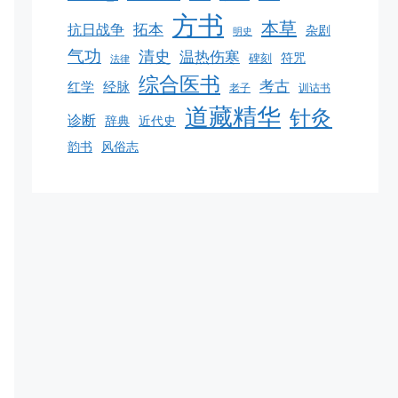
方书
本草
拓本
抗日战争
杂剧
明史
气功
清史
温热伤寒
碑刻
符咒
法律
综合医书
考古
红学
经脉
老子
训诂书
道藏精华
针灸
诊断
辞典
近代史
韵书
风俗志