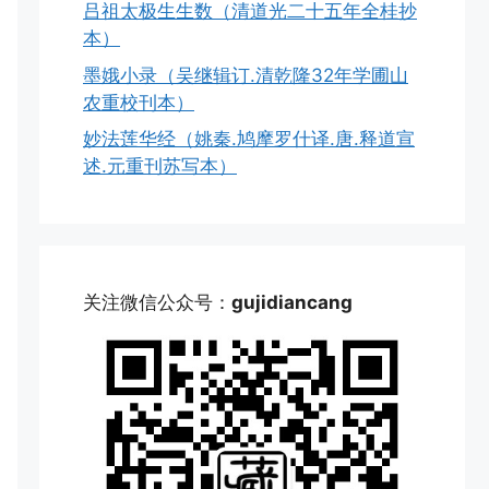
吕祖太极生生数（清道光二十五年全桂抄
本）
墨娥小录（吴继辑订.清乾隆32年学圃山
农重校刊本）
妙法莲华经（姚秦.鸠摩罗什译.唐.释道宣
述.元重刊苏写本）
关注微信公众号：
gujidiancang