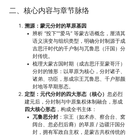
二、核心内容与章节脉络
溯源：蒙元分封的草原基因
辨析 “投下”“爱马” 等蒙古语概念，厘清其
语义演变与组织类型，明确分封制源于成
吉思汗时代的千户制与兀鲁思（汗国）分
封传统。
梳理大蒙古国时期（成吉思汗至蒙哥汗）
分封的雏形：以草原为核心，分封诸子、
诸弟、功臣，形成宗王兀鲁思、千户那颜
封地等早期形态。
定型：元代分封的四大形态（核心）
忽必烈
建元后，分封制与中原集权体制融合，形成
四大核心形态
，构成全书主体：
兀鲁思分封
：宗王（如术赤、察合台、窝
阔台、忽必烈后裔）的草原 / 边疆汗国分
封，拥有军政自主权，是蒙古共权传统的