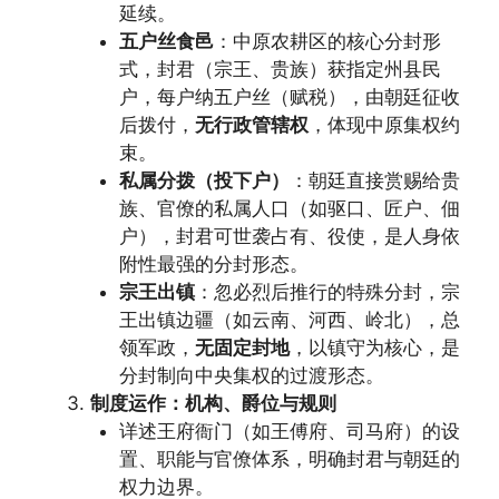
延续。
五户丝食邑
：中原农耕区的核心分封形
式，封君（宗王、贵族）获指定州县民
户，每户纳五户丝（赋税），由朝廷征收
后拨付，
无行政管辖权
，体现中原集权约
束。
私属分拨（投下户）
：朝廷直接赏赐给贵
族、官僚的私属人口（如驱口、匠户、佃
户），封君可世袭占有、役使，是人身依
附性最强的分封形态。
宗王出镇
：忽必烈后推行的特殊分封，宗
王出镇边疆（如云南、河西、岭北），总
领军政，
无固定封地
，以镇守为核心，是
分封制向中央集权的过渡形态。
制度运作：机构、爵位与规则
详述王府衙门（如王傅府、司马府）的设
置、职能与官僚体系，明确封君与朝廷的
权力边界。