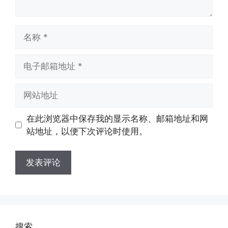
名
称
电
子
邮
网
箱
站
地
地
在此浏览器中保存我的显示名称、邮箱地址和网
址
址
站地址，以便下次评论时使用。
搜索