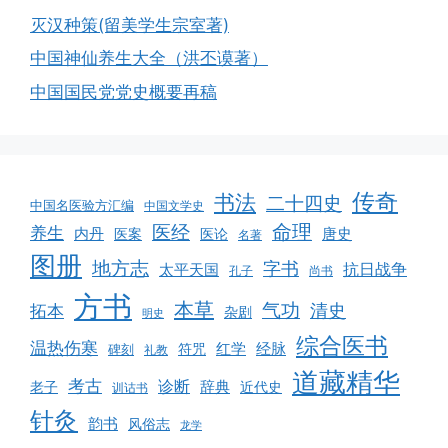
灭汉种策(留美学生宗室著)
中国神仙养生大全（洪丕谟著）
中国国民党党史概要再稿
传奇
书法
二十四史
中国名医验方汇编
中国文学史
命理
医经
养生
内丹
唐史
医案
医论
名著
图册
地方志
字书
抗日战争
太平天国
孔子
尚书
方书
本草
气功
清史
拓本
杂剧
明史
综合医书
温热伤寒
红学
经脉
符咒
碑刻
礼教
道藏精华
考古
诊断
辞典
老子
近代史
训诂书
针灸
韵书
风俗志
龙学