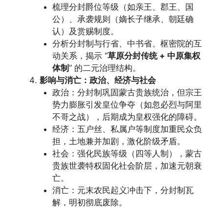
梳理分封爵位等级（如亲王、郡王、国
公）、承袭规则（嫡长子继承、朝廷确
认）及赏赐制度。
分析分封制与行省、中书省、枢密院的互
动关系，揭示 “
草原分封传统 + 中原集权
体制
” 的二元治理结构。
影响与消亡：政治、经济与社会
政治：分封制巩固蒙古贵族统治，但宗王
势力膨胀引发皇位争夺（如忽必烈与阿里
不哥之战），后期成为皇权强化的障碍。
经济：五户丝、私属户等制度加重民众负
担，土地兼并加剧，激化阶级矛盾。
社会：强化民族等级（四等人制），蒙古
贵族世袭特权固化社会阶层，加速元朝衰
亡。
消亡：元末农民起义冲击下，分封制瓦
解，明初彻底废除。