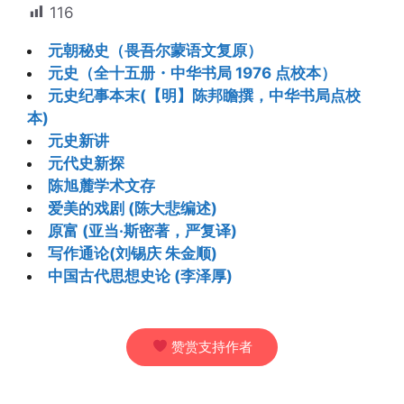
116
元朝秘史（畏吾尔蒙语文复原）
元史（全十五册・中华书局 1976 点校本）
元史纪事本末(【明】陈邦瞻撰，中华书局点校
本)
元史新讲
元代史新探
陈旭麓学术文存
爱美的戏剧 (陈大悲编述)
原富 (亚当·斯密著，严复译)
写作通论(刘锡庆 朱金顺)
中国古代思想史论 (李泽厚)
赞赏支持作者