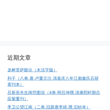
近期文章
龙树菩萨眼论（木活字版）
列子（八卷.唐.卢重元注.清嘉庆八年江都秦氏石研
斋刊本）
吕新吾先生闺范图说（4卷.明吕坤撰.清康熙时期吕
应菊重刊）
李卫公望江南（二卷.旧题唐李靖.撰.旧钞本）