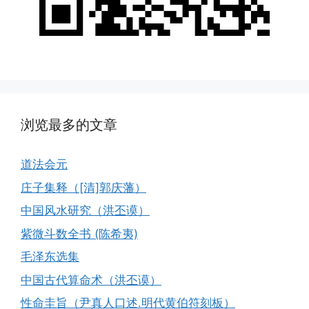
浏览最多的文章
道法会元
庄子集释（[清]郭庆藩）
中国风水研究（洪丕谟）
紫微斗数全书 (陈希夷)
毛泽东选集
中国古代算命术（洪丕谟）
性命圭旨（尹真人口述.明代黄伯符刻板）