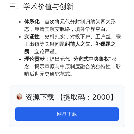
三、学术价值与创新
体系化
：首次将元代分封制归纳为四大形
态，厘清其演变脉络，填补学界空白。
实证性
：史料扎实，对投下户、五户丝、宗
王出镇等关键问题
纠前人之失、补课题之
阙
，立论严谨。
理论贡献
：提出元代 “
分寄式中央集权
” 概
念，揭示草原与中原制度融合的独特性，影
响后世元史研究范式。
资源下载 【提取码：2000】
网盘下载