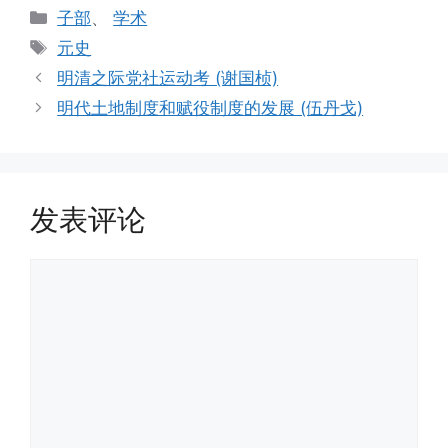
分
子部
、
学术
类
标
元史
签
明清之际党社运动考 (谢国桢)
明代土地制度和赋役制度的发展 (伍丹戈)
发表评论
评
论