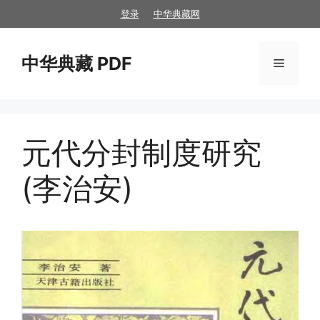
跳
登录
中华典藏网
至
内
中华典藏 PDF
容
菜
单
元代分封制度研究
(李治安)