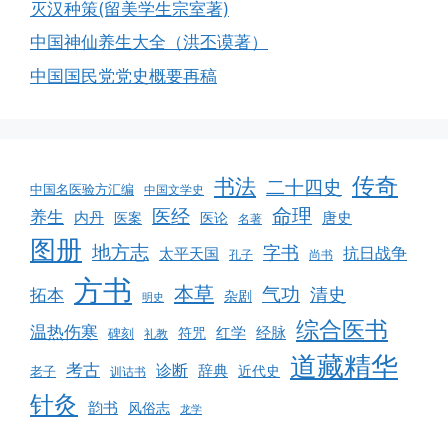
灭汉种策(留美学生宗室著)
中国神仙养生大全（洪丕谟著）
中国国民党党史概要再稿
传奇
书法
二十四史
中国名医验方汇编
中国文学史
命理
医经
养生
内丹
唐史
医案
医论
名著
图册
地方志
字书
抗日战争
太平天国
孔子
尚书
方书
本草
气功
清史
拓本
杂剧
明史
综合医书
温热伤寒
红学
经脉
符咒
碑刻
礼教
道藏精华
考古
诊断
辞典
老子
近代史
训诂书
针灸
韵书
风俗志
龙学