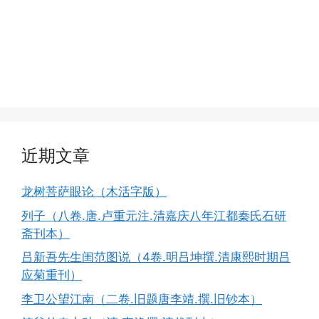
近期文章
龙树菩萨眼论（木活字版）
列子（八卷.唐.卢重元注.清嘉庆八年江都秦氏石研
斋刊本）
吕新吾先生闺范图说（4卷.明吕坤撰.清康熙时期吕
应菊重刊）
李卫公望江南（二卷.旧题唐李靖.撰.旧钞本）