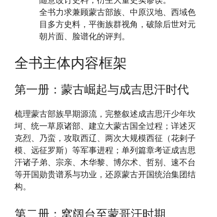
全书力求兼顾蒙古部族、中原汉地、西域色
目多方史料，平衡族群视角，破除后世对元
朝片面、脸谱化的评判。
全书主体内容框架
第一册：蒙古崛起与成吉思汗时代
梳理蒙古部族早期源流，完整叙述成吉思汗少年坎
坷、统一草原诸部、建立大蒙古国全过程；详述灭
克烈、乃蛮，攻取西辽、两次大规模西征（花剌子
模、远征罗斯）等军事进程；单列篇章考证成吉思
汗诸子弟、宗亲、木华黎、博尔术、哲别、速不台
等开国勋贵谱系与功业，还原蒙古开国统治集团结
构。
第二册：窝阔台至蒙哥汗时期