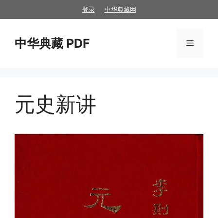
跳
登录
中华典藏网
至
内
中华典藏 PDF
容
菜
单
元史新讲