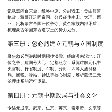
记载窝阔台灭金、经略中原、分封诸王；贵由短暂
执政；蒙哥汗巩固帝国、分兵征伐南宋、大理、西
亚，剖析蒙古帝国汗位争夺、黄金家族内部矛盾，
梳理蒙古帝国东西道宗王的势力划分。
第三册：忽必烈建立元朝与立国制度
聚焦忽必烈潜邸时期招揽汉儒、经略漠南汉地；汗
位之争、建国号大元、定都燕京；系统讲解元代中
央官制、行省制度、军制、分封、四等人族群格
局、赋税、驿站、钞法等核心制度，辨析蒙汉二元
治理体系的运行逻辑。
第四册：元朝中期政局与社会文化
专述元成宗、武宗、仁宗、英宗、泰定帝、文宗等