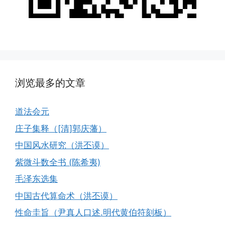
浏览最多的文章
道法会元
庄子集释（[清]郭庆藩）
中国风水研究（洪丕谟）
紫微斗数全书 (陈希夷)
毛泽东选集
中国古代算命术（洪丕谟）
性命圭旨（尹真人口述.明代黄伯符刻板）