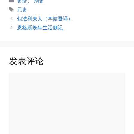
史部
、
别史
类
标
元史
签
包法利夫人（李健吾译）
恩格斯晚年生活侧记
发表评论
评
论