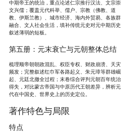
中期帝王的统治，重点论述仁宗推行汉法、文宗崇
文兴儒；覆盖元代科举、儒户、宗教（佛教、道
教、伊斯兰教）、城市经济、海内外贸易、各族群
融合、文人社会生活，填补传统元史对元中期历史
叙述薄弱的短板。
第五册：元末衰亡与元朝整体总结
梳理顺帝朝朝政混乱、权臣专权、财政崩溃、天灾
频发；完整叙述红巾军各路起义、朱元璋等群雄崛
起、元廷北撤全过程；末卷综合评判元朝百年统治
得失，对比蒙古帝国与中原历代王朝差异，辨析元
代在中国史、世界史上的历史定位。
著作特色与局限
特点