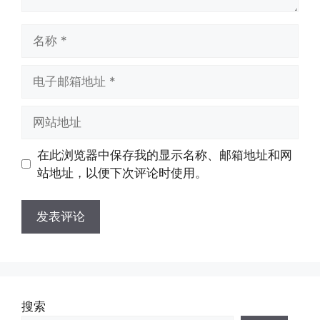
名
称
电
子
邮
网
箱
站
地
地
在此浏览器中保存我的显示名称、邮箱地址和网
址
址
站地址，以便下次评论时使用。
搜索