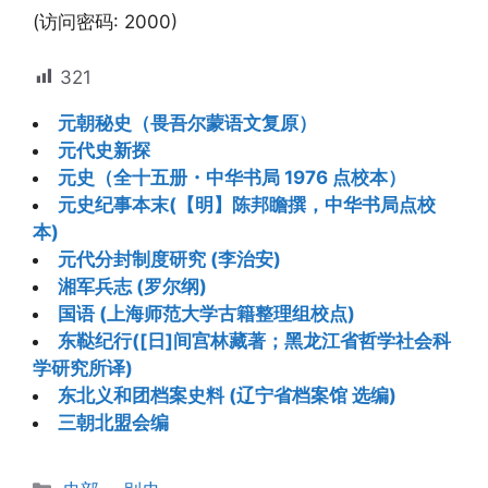
(访问密码: 2000)
321
元朝秘史（畏吾尔蒙语文复原）
元代史新探
元史（全十五册・中华书局 1976 点校本）
元史纪事本末(【明】陈邦瞻撰，中华书局点校
本)
元代分封制度研究 (李治安)
湘军兵志 (罗尔纲)
国语 (上海师范大学古籍整理组校点)
东鞑纪行([日]间宫林藏著；黑龙江省哲学社会科
学研究所译)
东北义和团档案史料 (辽宁省档案馆 选编)
三朝北盟会编
分