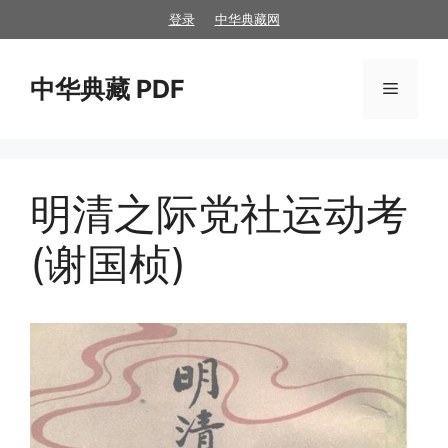
跳
登录
中华典藏网
至
内
中华典藏 PDF
容
菜
单
明清之际党社运动考
(谢国桢)