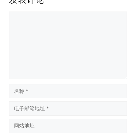
评
论
名
称
电
子
邮
网
箱
站
地