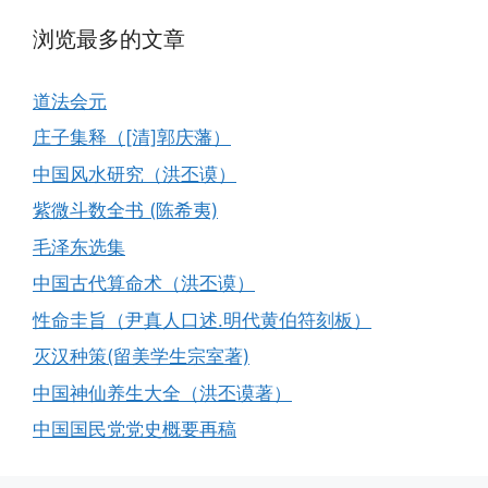
浏览最多的文章
道法会元
庄子集释（[清]郭庆藩）
中国风水研究（洪丕谟）
紫微斗数全书 (陈希夷)
毛泽东选集
中国古代算命术（洪丕谟）
性命圭旨（尹真人口述.明代黄伯符刻板）
灭汉种策(留美学生宗室著)
中国神仙养生大全（洪丕谟著）
中国国民党党史概要再稿