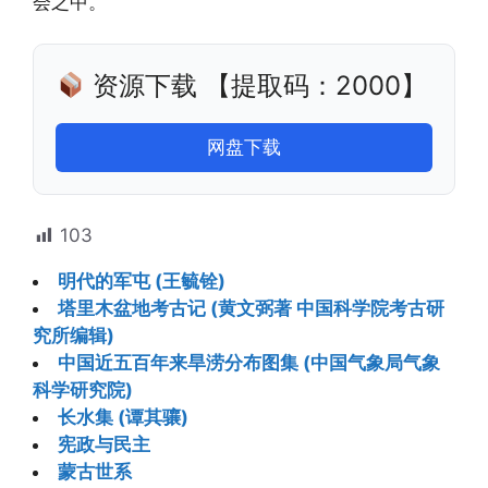
会之中。
资源下载 【提取码：2000】
网盘下载
103
明代的军屯 (王毓铨)
塔里木盆地考古记 (黄文弼著 中国科学院考古研
究所编辑)
中国近五百年来旱涝分布图集 (中国气象局气象
科学研究院)
长水集 (谭其骧)
宪政与民主
蒙古世系