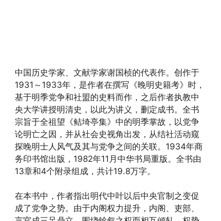
中国历史学家、文献学家谢国桢的代表作。创作于
1931～1933年，是作者在撰写《晚明史籍考》时，
基于明季党争和社盟的史料而作，之后作者执教中
央大学讲授明清史，以此为讲义，删定成书。全书
宗旨于全祖望《鲒埼亭集》中的明季掌故，以党争
论明亡之因，并从社会史视角出发，从结社活动窥
探晚明士人风气及其与党争之间的关联。1934年商
务印书馆出版，1982年11月中华书局重版。全书由
13章和4个附录组成，共计19.8万字。
在本书中，作者指出明代中叶以后中央官制之变促
成了党争之势。由于内阁权力提升，内阁、吏部、
言官成三足鼎立，围绕铨叙之权而相互倾轧，权势