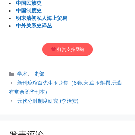
中国民族史
中国制度史
明末清初私人海上贸易
中外关系史译丛
打赏支持网站
分
学术
、
史部
类
新刊琼琯白先生玉龙集（6卷.宋.白玉蟾撰.元勤
有堂余觉华刊本）
元代分封制度研究 (李治安)
发表评论