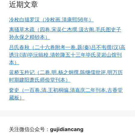
近期文章
冷枚白描罗汉（冷枚画.清康熙56年）
离骚草木疏（四卷.宋吴仁杰撰.汲古阁.毛氏图史子
孙永保之精钞本）
吕氏春秋（二十六卷附考一卷.题(秦)吕不韦撰(汉)高
诱注(清)毕沅辑校.清乾隆五十三年毕氏灵岩山馆刊
本）
蓝桥玉杵记（二卷.明.杨之炯撰.陈继儒批评.明万历
时期建阳萧氏师俭堂刊本）
奁史（一百卷.清.王初桐编.清嘉庆二年刊本.古香堂
藏板）
关注微信公众号：
gujidiancang