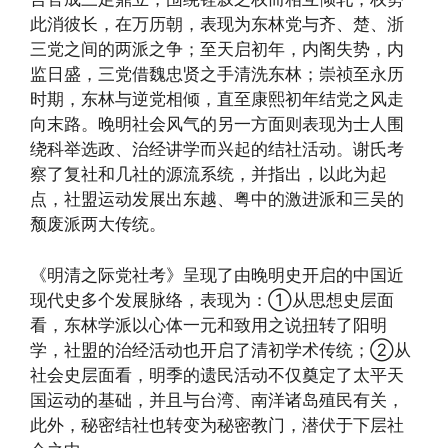
此消彼长，在万历朝，表现为东林党与齐、楚、浙
三党之间的两派之争；至天启初年，内阁失势，内
监日盛，三党借魏忠贤之手清洗东林；崇祯至永历
时期，东林与逆党相倾，直至康熙初年结党之风走
向末路。晚明社会风气的另一方面则表现为士人围
绕科举选政、治经讲学而兴起的结社活动。谢氏考
察了复社和几社的源流系统，并指出，以此为起
点，社盟运动发展出东越、粤中的激进派和三吴的
颓废派两大传统。
《明清之际党社考》呈现了由晚明史开启的中国近
现代史多个发展脉络，表现为：①从思想史层面
看，东林学派以心体一元和致用之说扭转了阳明
学，社盟的治经活动也开启了清初学术传统；②从
社会史层面看，明季的遗民活动不仅奠定了太平天
国运动的基础，并且与台湾、南洋诸岛殖民有关，
此外，秘密结社也转变为秘密教门，潜伏于下层社