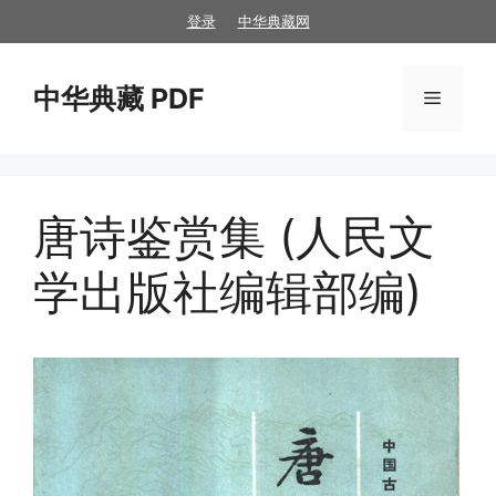
跳
登录
中华典藏网
至
内
中华典藏 PDF
容
菜
单
唐诗鉴赏集 (人民文
学出版社编辑部编)