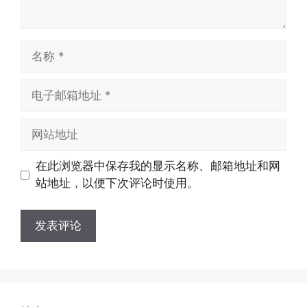
名
称
电
子
邮
网
箱
站
地
地
在此浏览器中保存我的显示名称、邮箱地址和网
址
址
站地址，以便下次评论时使用。