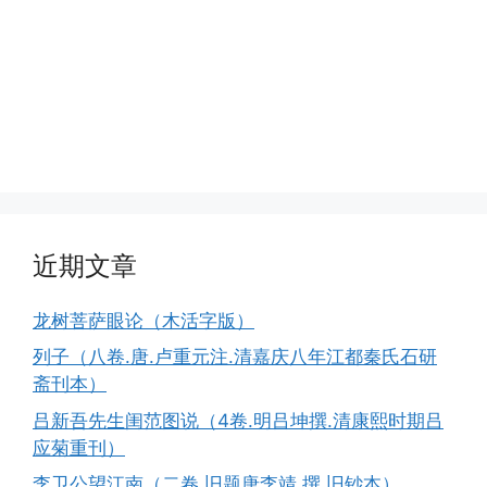
近期文章
龙树菩萨眼论（木活字版）
列子（八卷.唐.卢重元注.清嘉庆八年江都秦氏石研
斋刊本）
吕新吾先生闺范图说（4卷.明吕坤撰.清康熙时期吕
应菊重刊）
李卫公望江南（二卷.旧题唐李靖.撰.旧钞本）