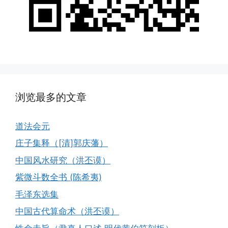
浏览最多的文章
道法会元
庄子集释（[清]郭庆藩）
中国风水研究（洪丕谟）
紫微斗数全书 (陈希夷)
毛泽东选集
中国古代算命术（洪丕谟）