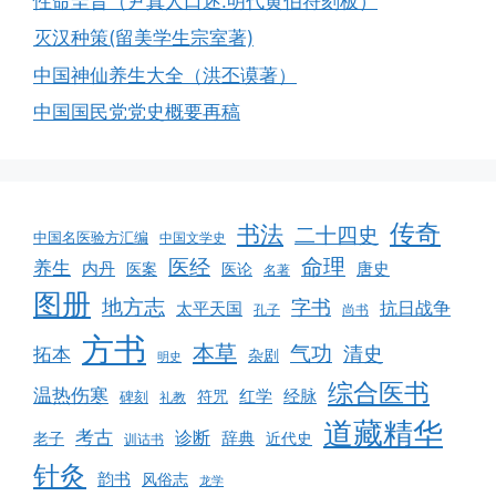
性命圭旨（尹真人口述.明代黄伯符刻板）
灭汉种策(留美学生宗室著)
中国神仙养生大全（洪丕谟著）
中国国民党党史概要再稿
传奇
书法
二十四史
中国名医验方汇编
中国文学史
命理
医经
养生
内丹
唐史
医案
医论
名著
图册
地方志
字书
抗日战争
太平天国
孔子
尚书
方书
本草
气功
清史
拓本
杂剧
明史
综合医书
温热伤寒
红学
经脉
符咒
碑刻
礼教
道藏精华
考古
诊断
辞典
老子
近代史
训诂书
针灸
韵书
风俗志
龙学