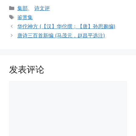
分
集部
、
诗文评
类
标
鉴赏集
签
华佗神方 (【汉】华佗撰；【唐】孙思邈编)
唐诗三百首新编 (马茂元，赵昌平选注)
发表评论
评
论