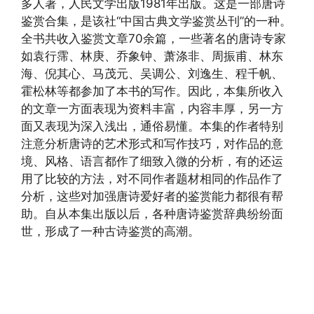
多人著，人民文学出版1981年出版。这是一部唐诗
鉴赏合集，是该社“中国古典文学鉴赏丛刊”的一种。
全书共收入鉴赏文章70余篇，一些著名的唐诗专家
如袁行霈、林庚、乔象钟、萧涤非、周振甫、林东
海、倪其心、马茂元、吴调公、刘逸生、程千帆、
霍松林等都参加了本书的写作。因此，本集所收入
的文章一方面表现为资料丰富，内容丰厚，另一方
面又表现为深入浅出，通俗易懂。本集的作者特别
注意分析唐诗的艺术形式和写作技巧，对作品的意
境、风格、语言都作了细致入微的分析，有的还运
用了比较的方法，对不同作者题材相同的作品作了
分析，这些对加强唐诗爱好者的鉴赏能力都很有帮
助。自从本集出版以后，各种唐诗鉴赏辞典纷纷面
世，形成了一种古诗鉴赏的高潮。