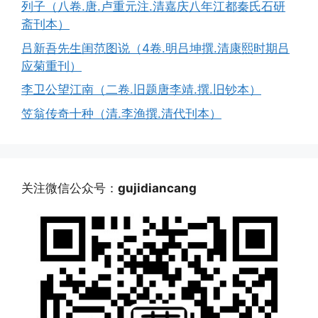
列子（八卷.唐.卢重元注.清嘉庆八年江都秦氏石研
斋刊本）
吕新吾先生闺范图说（4卷.明吕坤撰.清康熙时期吕
应菊重刊）
李卫公望江南（二卷.旧题唐李靖.撰.旧钞本）
笠翁传奇十种（清.李渔撰.清代刊本）
关注微信公众号：
gujidiancang