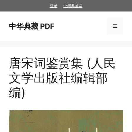
跳
登录
中华典藏网
至
内
中华典藏 PDF
容
菜
单
唐宋词鉴赏集 (人民
文学出版社编辑部
编)