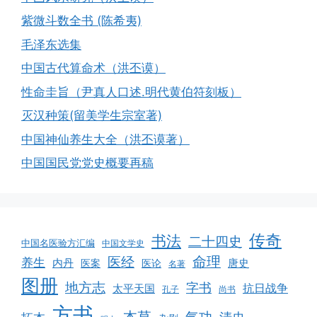
紫微斗数全书 (陈希夷)
毛泽东选集
中国古代算命术（洪丕谟）
性命圭旨（尹真人口述.明代黄伯符刻板）
灭汉种策(留美学生宗室著)
中国神仙养生大全（洪丕谟著）
中国国民党党史概要再稿
传奇
书法
二十四史
中国名医验方汇编
中国文学史
命理
医经
养生
内丹
唐史
医案
医论
名著
图册
地方志
字书
抗日战争
太平天国
孔子
尚书
方书