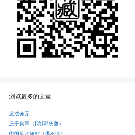
浏览最多的文章
道法会元
庄子集释（[清]郭庆藩）
中国风水研究（洪丕谟）