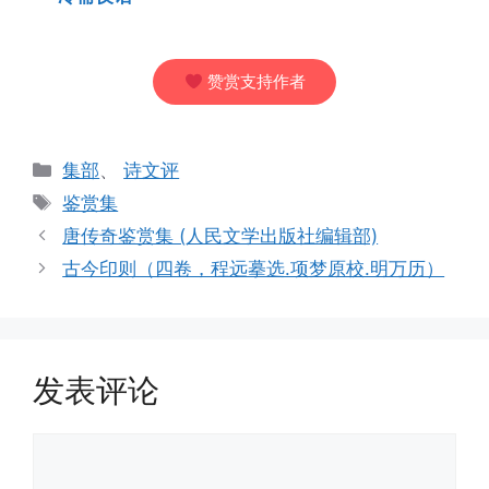
赞赏支持作者
分
集部
、
诗文评
类
标
鉴赏集
签
唐传奇鉴赏集 (人民文学出版社编辑部)
古今印则（四卷，程远摹选.项梦原校.明万历）
发表评论
评
论