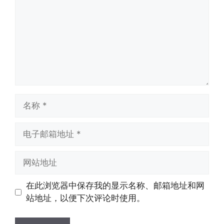
名
称
电
子
邮
网
箱
站
地
地
在此浏览器中保存我的显示名称、邮箱地址和网
址
址
站地址，以便下次评论时使用。