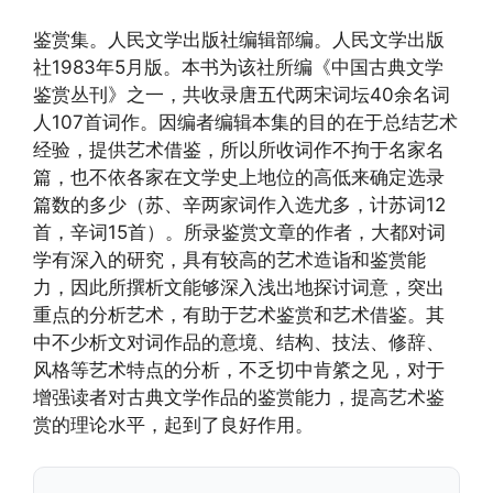
鉴赏集。人民文学出版社编辑部编。人民文学出版
社1983年5月版。本书为该社所编《中国古典文学
鉴赏丛刊》之一，共收录唐五代两宋词坛40余名词
人107首词作。因编者编辑本集的目的在于总结艺术
经验，提供艺术借鉴，所以所收词作不拘于名家名
篇，也不依各家在文学史上地位的高低来确定选录
篇数的多少（苏、辛两家词作入选尤多，计苏词12
首，辛词15首）。所录鉴赏文章的作者，大都对词
学有深入的研究，具有较高的艺术造诣和鉴赏能
力，因此所撰析文能够深入浅出地探讨词意，突出
重点的分析艺术，有助于艺术鉴赏和艺术借鉴。其
中不少析文对词作品的意境、结构、技法、修辞、
风格等艺术特点的分析，不乏切中肯綮之见，对于
增强读者对古典文学作品的鉴赏能力，提高艺术鉴
赏的理论水平，起到了良好作用。