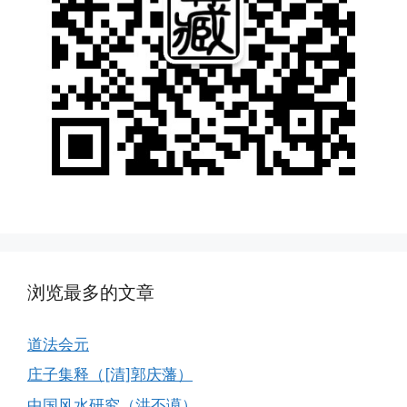
浏览最多的文章
道法会元
庄子集释（[清]郭庆藩）
中国风水研究（洪丕谟）