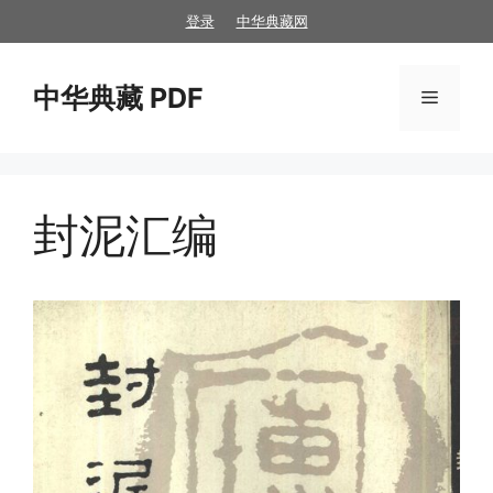
跳
登录
中华典藏网
至
内
中华典藏 PDF
容
菜
单
封泥汇编