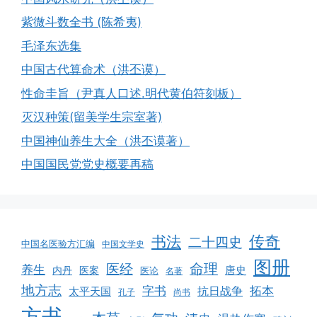
紫微斗数全书 (陈希夷)
毛泽东选集
中国古代算命术（洪丕谟）
性命圭旨（尹真人口述.明代黄伯符刻板）
灭汉种策(留美学生宗室著)
中国神仙养生大全（洪丕谟著）
中国国民党党史概要再稿
书法
传奇
二十四史
中国名医验方汇编
中国文学史
图册
命理
医经
养生
唐史
医案
内丹
医论
名著
地方志
字书
拓本
抗日战争
太平天国
孔子
尚书
方书