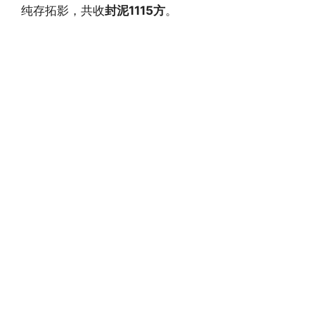
纯存拓影，共收
封泥1115方
。