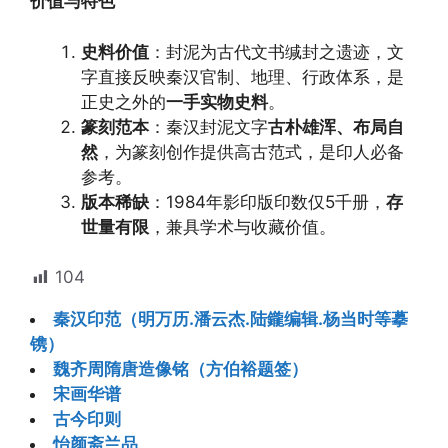
价值与特色
史料价值
：封泥为古代文书缄封之遗迹，文
字直接反映秦汉官制、地理、行政体系，是
正史之外的
一手实物史料
。
篆刻范本
：秦汉封泥文字
古朴雄浑、布局自
然
，为篆刻创作提供高古范式，是印人必备
参考。
版本稀缺
：1984年影印版印数仅5千册，
存
世量有限
，兼具学术与收藏价值。
104
秦汉印范（明万历.潘云杰.陆鑨编辑.杨当时等摹
镌）
魏齐周隋唐造像铭（方伯裕题签）
宋画华谱
古今印则
怡颜斋兰品