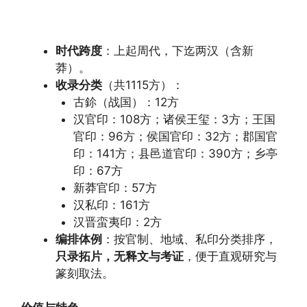
时代跨度
：上起周代，下迄两汉（含新
莽）。
收录分类
（共1115方）：
古鉩（战国）：12方
汉官印：108方；诸侯王玺：3方；王国
官印：96方；侯国官印：32方；郡国官
印：141方；县邑道官印：390方；乡亭
印：67方
新莽官印：57方
汉私印：161方
汉晋蛮夷印：2方
编排体例
：按官制、地域、私印分类排序，
只录拓片，无释文与考证
，便于直观研究与
篆刻取法。