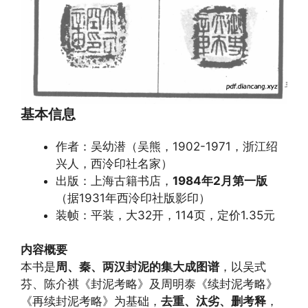
基本信息
作者：吴幼潜（吴熊，1902-1971，浙江绍
兴人，西泠印社名家）
出版：上海古籍书店，
1984年2月第一版
（据1931年西泠印社版影印）
装帧：平装，大32开，114页，定价1.35元
内容概要
本书是
周、秦、两汉封泥的集大成图谱
，以吴式
芬、陈介祺《封泥考略》及周明泰《续封泥考略》
《再续封泥考略》为基础，
去重、汰劣、删考释
，