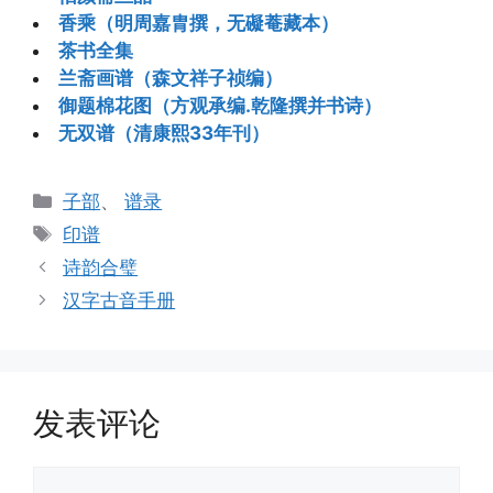
香乘（明周嘉胄撰，无礙菴藏本）
茶书全集
兰斋画谱（森文祥子祯编）
御题棉花图（方观承编.乾隆撰并书诗）
无双谱（清康熙33年刊）
分
子部
、
谱录
类
标
印谱
签
诗韵合璧
汉字古音手册
发表评论
评