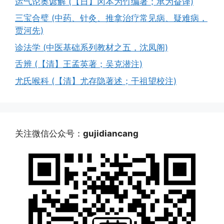
运气论奥谚解 (【日】冈本为竹编著；承为奋译)
三宝合璧 (中药、针灸、推拿治疗常见病、疑难病，
贾河先)
诊法学 (中医基础系列教材之五，沈凤阁)
舌辨 (【清】王孟英著；吴克潜注)
尤氏喉科 (【清】尤存隐著述；干祖望校注)
关注微信公众号：
gujidiancang