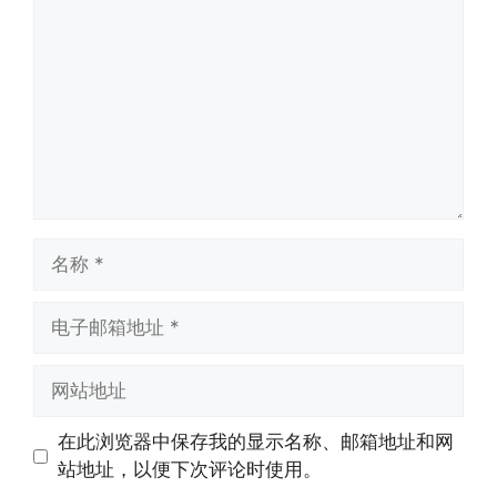
论
名
称
电
子
邮
网
箱
站
地
地
在此浏览器中保存我的显示名称、邮箱地址和网
址
址
站地址，以便下次评论时使用。