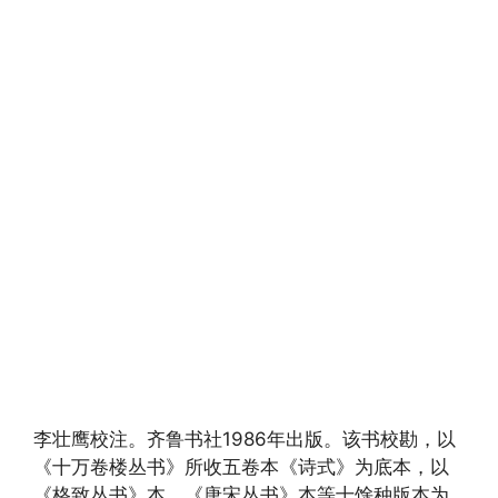
李壮鹰校注。齐鲁书社1986年出版。该书校勘，以
《十万卷楼丛书》所收五卷本《诗式》为底本，以
《格致丛书》本、《唐宋丛书》本等十馀种版本为