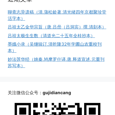
聊斋志异遗稿（清.蒲松龄著.清光绪四年京都聚珍堂
活字本）
吕祖太乙金华宗旨（唐.吕喦（吕洞宾）撰.清刻本）
吕祖太极生生数（清道光二十五年全桂抄本）
墨娥小录（吴继辑订.清乾隆32年学圃山农重校刊
本）
妙法莲华经（姚秦.鸠摩罗什译.唐.释道宣述.元重刊
苏写本）
关注微信公众号：
gujidiancang