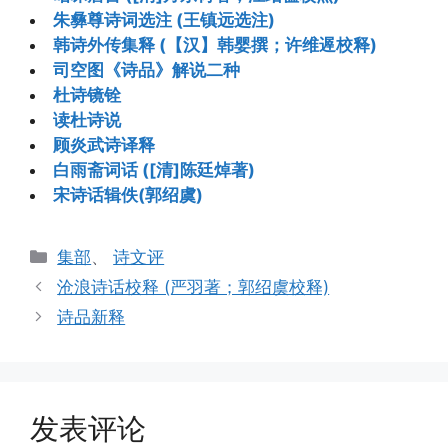
朱彝尊诗词选注 (王镇远选注)
韩诗外传集释 (【汉】韩婴撰；许维遟校释)
司空图《诗品》解说二种
杜诗镜铨
读杜诗说
顾炎武诗译释
白雨斋词话 ([清]陈廷焯著)
宋诗话辑佚(郭绍虞)
分
集部
、
诗文评
类
沧浪诗话校释 (严羽著；郭绍虞校释)
诗品新释
发表评论