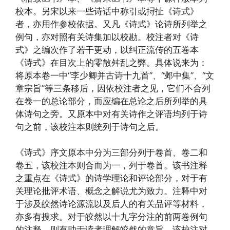
校本。另宋以来一些诗话中称引或挦扯《诗式》
者，亦用作参校依据。又凡《诗式》论诗所列举之
例句，亦对照有关诗集加以校勘。校注者对《诗
式》之编次作了若干更动，以纠正流传的五卷本
《诗式》在目次上的零散舛乱之弊。具体说来为：
将原本卷一中“李少卿并古诗十九首”、“邺中集”、“文
章宗旨”等三条移后，因依校注者之见，它们不合列
在卷一的总论部分，而应编在总论之后所列举的具
体诗句之旁。又原本中对有关诗作之评语均列于诗
句之前，该校注本则统列于诗句之后。
《诗式》序文原本中分为三部分列于卷首、卷二和
卷五，该校注本则合而为一，列于卷首。该书注释
之重点在《诗式》的诗学理论和评论部分，对于有
关理论批评术语、概念之解说尤为致力。注释中对
于涉及皎然诗论源流以及后人的有关品评等材料，
亦多有搜求。对于皎然以十九字分注的前两卷例句
的注释，则有助于读者理解皎然的意旨。该校注对