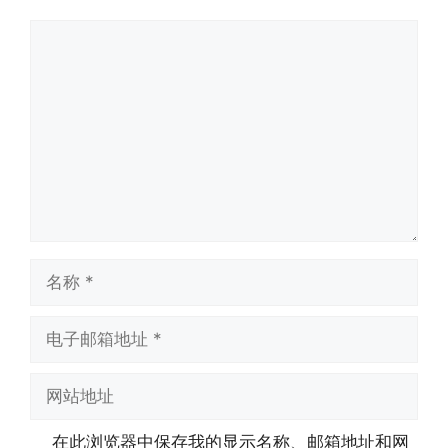
评
论
名
称
电
子
邮
网
箱
站
地
地
在此浏览器中保存我的显示名称、邮箱地址和网