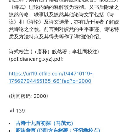
《诗式》理论内涵的释解较为透彻。又书后附录之
皎然传略、轶事以及皎然其他论诗文字包括《诗
议》和《诗论》及诗文选录，亦有助于读者了解皎
然诗论之全貌。前言则对皎然的生平事迹、诗论特
质及方法特点及其得失等作了详细的介绍。
诗式校注 (（唐释）皎然著；李壮鹰校注)
(pdf.diancang.xyz).pdf:
https://url19.ctfile.com/f/44710119-
17569794455165-661fed?p=2000
(访问密码: 2000)
139
古诗十九首初探（马茂元）
昭昧詹言 ([清]方东树著；汪绍楹校点)