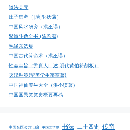
道法会元
庄子集释（[清]郭庆藩）
中国风水研究（洪丕谟）
紫微斗数全书 (陈希夷)
毛泽东选集
中国古代算命术（洪丕谟）
性命圭旨（尹真人口述.明代黄伯符刻板）
灭汉种策(留美学生宗室著)
中国神仙养生大全（洪丕谟著）
中国国民党党史概要再稿
书法
传奇
二十四史
中国名医验方汇编
中国文学史