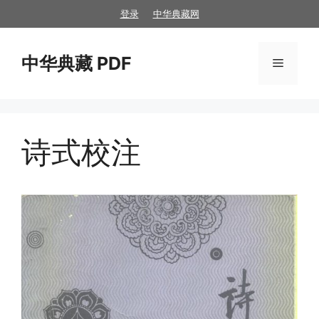
跳
登录
中华典藏网
至
内
中华典藏 PDF
容
菜
单
诗式校注