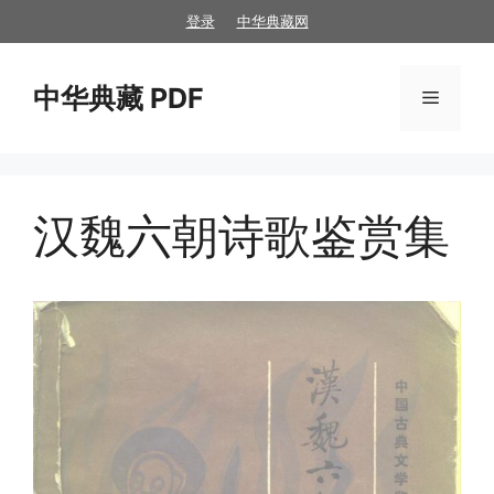
跳
登录
中华典藏网
至
内
中华典藏 PDF
容
菜
单
汉魏六朝诗歌鉴赏集