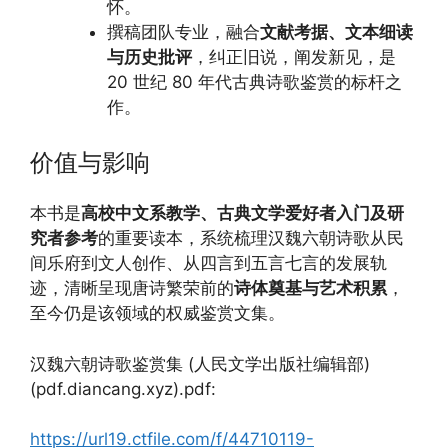
怀。
撰稿团队专业，融合
文献考据、文本细读
与历史批评
，纠正旧说，阐发新见，是
20 世纪 80 年代古典诗歌鉴赏的标杆之
作。
价值与影响
本书是
高校中文系教学、古典文学爱好者入门及研
究者参考
的重要读本，系统梳理汉魏六朝诗歌从民
间乐府到文人创作、从四言到五言七言的发展轨
迹，清晰呈现唐诗繁荣前的
诗体奠基与艺术积累
，
至今仍是该领域的权威鉴赏文集。
汉魏六朝诗歌鉴赏集 (人民文学出版社编辑部)
(pdf.diancang.xyz).pdf:
https://url19.ctfile.com/f/44710119-