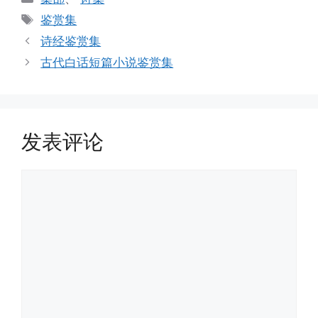
类
标
鉴赏集
签
诗经鉴赏集
古代白话短篇小说鉴赏集
发表评论
评
论