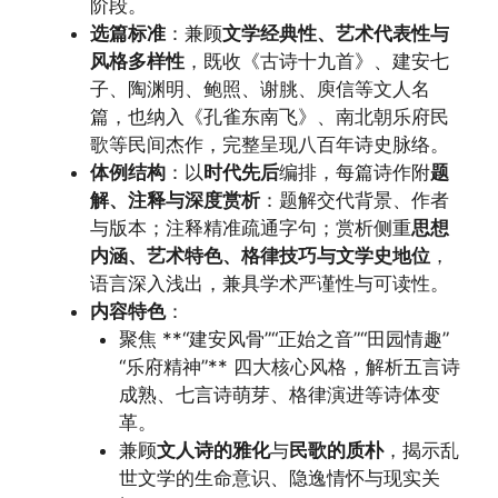
阶段。
选篇标准
：兼顾
文学经典性、艺术代表性与
风格多样性
，既收《古诗十九首》、建安七
子、陶渊明、鲍照、谢朓、庾信等文人名
篇，也纳入《孔雀东南飞》、南北朝乐府民
歌等民间杰作，完整呈现八百年诗史脉络。
体例结构
：以
时代先后
编排，每篇诗作附
题
解、注释与深度赏析
：题解交代背景、作者
与版本；注释精准疏通字句；赏析侧重
思想
内涵、艺术特色、格律技巧与文学史地位
，
语言深入浅出，兼具学术严谨性与可读性。
内容特色
：
聚焦 **“建安风骨”“正始之音”“田园情趣”
“乐府精神”** 四大核心风格，解析五言诗
成熟、七言诗萌芽、格律演进等诗体变
革。
兼顾
文人诗的雅化
与
民歌的质朴
，揭示乱
世文学的生命意识、隐逸情怀与现实关