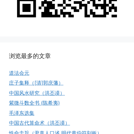
浏览最多的文章
道法会元
庄子集释（[清]郭庆藩）
中国风水研究（洪丕谟）
紫微斗数全书 (陈希夷)
毛泽东选集
中国古代算命术（洪丕谟）
性命圭旨（尹真人口述.明代黄伯符刻板）