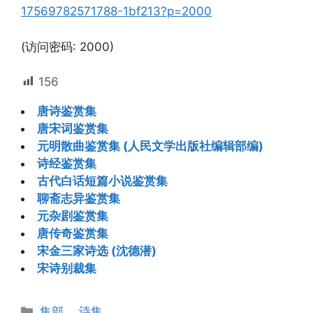
17569782571788-1bf213?p=2000
(访问密码: 2000)
156
唐诗鉴赏集
唐宋词鉴赏集
元明散曲鉴赏集 (人民文学出版社编辑部编)
诗经鉴赏集
古代白话短篇小说鉴赏集
聊斋志异鉴赏集
元杂剧鉴赏集
唐传奇鉴赏集
宋金三家诗选 (沈德潜)
宋诗别裁集
分
集部
、
诗集