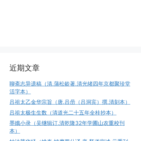
近期文章
聊斋志异遗稿（清.蒲松龄著.清光绪四年京都聚珍堂
活字本）
吕祖太乙金华宗旨（唐.吕喦（吕洞宾）撰.清刻本）
吕祖太极生生数（清道光二十五年全桂抄本）
墨娥小录（吴继辑订.清乾隆32年学圃山农重校刊
本）