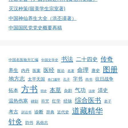
灭汉种策(留美学生宗室著)
中国神仙养生大全（洪丕谟著）
中国国民党党史概要再稿
书法
传奇
二十四史
中国名医验方汇编
中国文学史
图册
命理
医经
养生
内丹
唐史
医案
医论
名著
地方志
字书
抗日战争
太平天国
孔子
尚书
奇门遁甲
方书
本草
气功
清史
拓本
杂剧
明史
法律
综合医书
温热伤寒
红学
经脉
碑刻
符咒
老子
道藏精华
考古
诊断
辞典
近代史
训诂书
针灸
韵书
风俗志