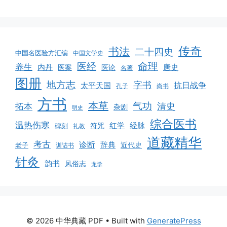
传奇
书法
二十四史
中国名医验方汇编
中国文学史
命理
医经
养生
内丹
唐史
医案
医论
名著
图册
地方志
字书
抗日战争
太平天国
孔子
尚书
方书
本草
气功
清史
拓本
杂剧
明史
综合医书
温热伤寒
红学
经脉
符咒
碑刻
礼教
道藏精华
考古
诊断
辞典
老子
近代史
训诂书
针灸
韵书
风俗志
龙学
© 2026 中华典藏 PDF
• Built with
GeneratePress