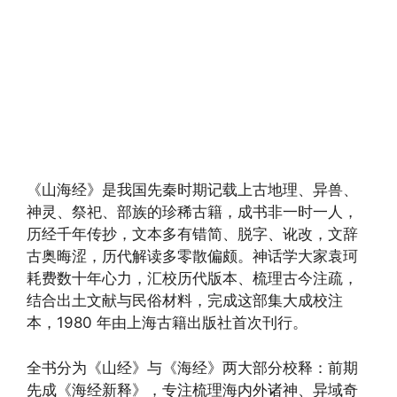
《山海经》是我国先秦时期记载上古地理、异兽、
神灵、祭祀、部族的珍稀古籍，成书非一时一人，
历经千年传抄，文本多有错简、脱字、讹改，文辞
古奥晦涩，历代解读多零散偏颇。神话学大家袁珂
耗费数十年心力，汇校历代版本、梳理古今注疏，
结合出土文献与民俗材料，完成这部集大成校注
本，1980 年由上海古籍出版社首次刊行。
全书分为《山经》与《海经》两大部分校释：前期
先成《海经新释》，专注梳理海内外诸神、异域奇