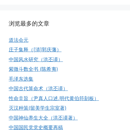
浏览最多的文章
道法会元
庄子集释（[清]郭庆藩）
中国风水研究（洪丕谟）
紫微斗数全书 (陈希夷)
毛泽东选集
中国古代算命术（洪丕谟）
性命圭旨（尹真人口述.明代黄伯符刻板）
灭汉种策(留美学生宗室著)
中国神仙养生大全（洪丕谟著）
中国国民党党史概要再稿