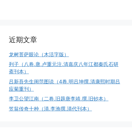
近期文章
龙树菩萨眼论（木活字版）
列子（八卷.唐.卢重元注.清嘉庆八年江都秦氏石研
斋刊本）
吕新吾先生闺范图说（4卷.明吕坤撰.清康熙时期吕
应菊重刊）
李卫公望江南（二卷.旧题唐李靖.撰.旧钞本）
笠翁传奇十种（清.李渔撰.清代刊本）