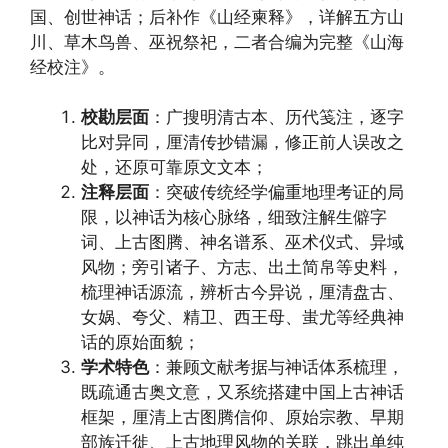
国、创世神话；后补作《山经柬释》，详解五方山
川、草木鸟兽、巫祝祭祀，二者合编为完整《山海
经校注》。
校勘层面
：广搜明清古本、历代笺注，逐字
比对异同，厘清传抄错漏，修正前人误改之
处，还原可靠原文文本；
注释层面
：突破传统经学偏重地理考证的局
限，以神话为核心脉络，细致注解生僻字
词、上古图腾、神名谱系、巫术仪式、异域
风物；旁引诸子、方志、出土简帛等史料，
梳理神话源流，辨析古今异说，厘清盘古、
女娲、夸父、精卫、西王母、蚩尤等经典神
话的原始面貌；
学术特色
：兼顾文献考据与神话体系梳理，
既疏通古奥文意，又系统搭建中国上古神话
框架，厘清上古图腾信仰、原始宗教、早期
部族迁徙、上古地理风物的关联，跳出单纯