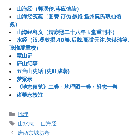
山海经（郭璞传.蒋应镐绘）
山海经笺疏（图赞 订伪 叙録 扬州阮氏琅仙馆
藏）
山海经释义（清康熙二十八年玉堂重刊本）
水经（汉.桑钦撰.40卷.后魏.郦道元注.朱谋玮笺.
张惟馨重校）
慧山记
庐山纪事
五台山史话 (史旺成著)
梦粱录
《地志便览》二卷・地理图一卷・附志一卷
诸蕃志校注
分
地理
类
标
山水志
、
山海经
签
唐两京城坊考