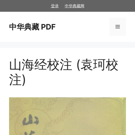
跳
登录
中华典藏网
至
内
中华典藏 PDF
容
菜
单
山海经校注 (袁珂校
注)