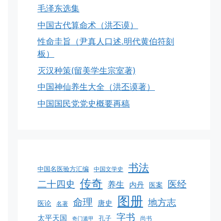
毛泽东选集
中国古代算命术（洪丕谟）
性命圭旨（尹真人口述.明代黄伯符刻
板）
灭汉种策(留美学生宗室著)
中国神仙养生大全（洪丕谟著）
中国国民党党史概要再稿
书法
中国名医验方汇编
中国文学史
传奇
二十四史
医经
养生
内丹
医案
图册
命理
地方志
唐史
医论
名著
字书
太平天国
孔子
尚书
奇门遁甲