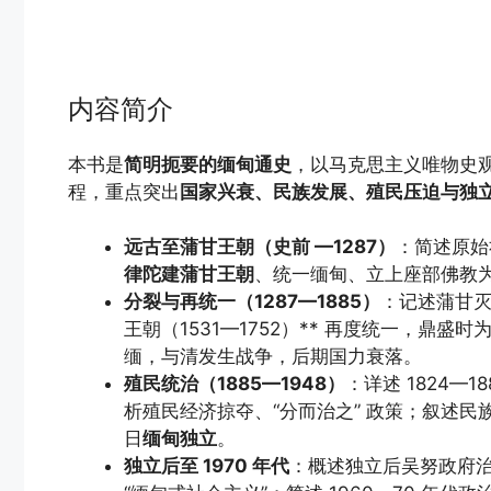
内容简介
本书是
简明扼要的缅甸通史
，以马克思主义唯物史观
程，重点突出
国家兴衰、民族发展、殖民压迫与独
远古至蒲甘王朝（史前 —1287）
：简述原始
律陀建蒲甘王朝
、统一缅甸、立上座部佛教
分裂与再统一（1287—1885）
：记述蒲甘灭
王朝（1531—1752）** 再度统一，鼎盛时为
缅，与清发生战争，后期国力衰落。
殖民统治（1885—1948）
：详述 1824—18
析殖民经济掠夺、“分而治之” 政策；叙述民族
日
缅甸独立
。
独立后至 1970 年代
：概述独立后吴努政府治