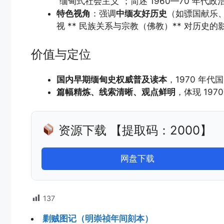
“缅甸式社会主义”；简述 1960—70 年
特色视角
：强调
中缅友好历史
（如骠国献乐
视 ** 民族关系与宗教（佛教）** 对历史的
价值与定位
国内早期缅甸史权威普及读本
，1970 年
篇幅精炼、线索清晰、观点鲜明
，体现 19
资源下载 【提取码：2000】
网盘下载
137
剿贼图记（明崇祯年间刻本）