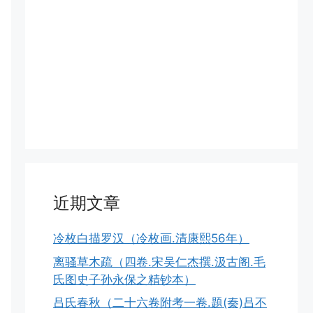
近期文章
冷枚白描罗汉（冷枚画.清康熙56年）
离骚草木疏（四卷.宋吴仁杰撰.汲古阁.毛
氏图史子孙永保之精钞本）
吕氏春秋（二十六卷附考一卷.题(秦)吕不