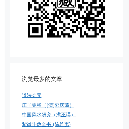
浏览最多的文章
道法会元
庄子集释（[清]郭庆藩）
中国风水研究（洪丕谟）
紫微斗数全书 (陈希夷)