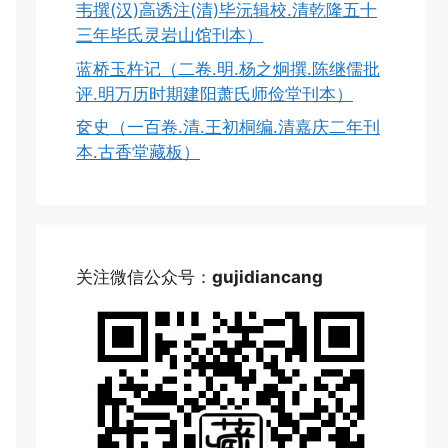
韦撰(汉)高诱注(清)毕沅辑校.清乾隆五十
三年毕氏灵岩山馆刊本）
蓝桥玉杵记（二卷.明.杨之炯撰.陈继儒批
评.明万历时期建阳萧氏师俭堂刊本）
奁史（一百卷.清.王初桐编.清嘉庆二年刊
本.古香堂藏板）
关注微信公众号：
gujidiancang