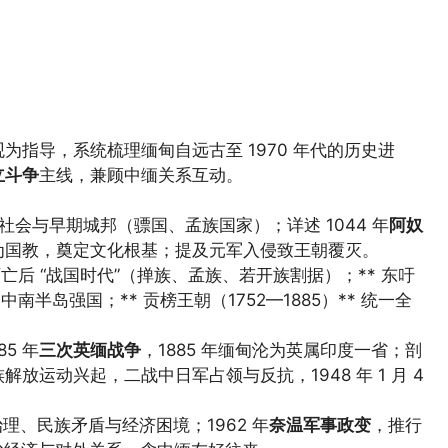
为指导，系统梳理缅甸自远古至 1970 年代的历史进
立斗争
主线，兼顾中缅关系互动。
社会与早期城邦（骠国、孟族国家）；详述 1044 年
阿奴
为国教，奠定文化根基；提及元军入侵致王朝覆灭。
亡后 “战国时代”（掸族、孟族、若开族割据）；** 东吁
中南半岛强国；** 贡榜王朝（1752—1885）** 统一全
85 年
三次英缅战争
，1885 年缅甸沦为英属印度一省；剖
解放运动兴起，二战中日军占领与反抗，1948 年 1 月 4
理、民族矛盾与经济困境；1962 年
奈温军事政变
，推行