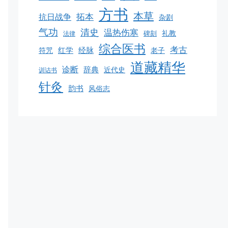
方书
本草
拓本
抗日战争
杂剧
气功
清史
温热伤寒
碑刻
礼教
法律
综合医书
考古
红学
经脉
符咒
老子
道藏精华
诊断
辞典
近代史
训诂书
针灸
韵书
风俗志