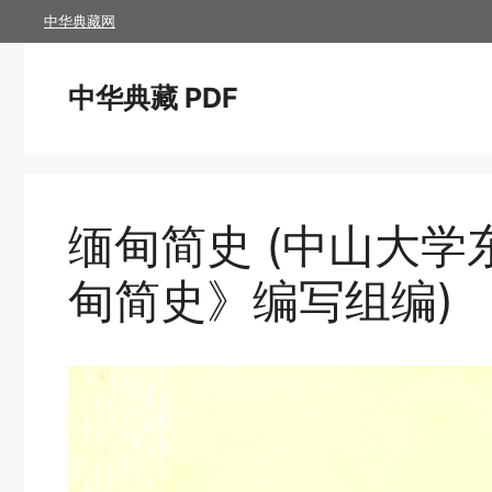
跳
中华典藏网
至
内
中华典藏 PDF
容
缅甸简史 (中山大
甸简史》编写组编)