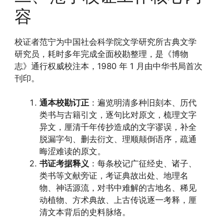
容
校证者范宁为中国社会科学院文学研究所古典文学
研究员，耗时多年完成全面校勘整理，是《博物
志》通行权威校注本，1980 年 1 月由中华书局首次
刊印。
通本校勘订正
：遍览明清多种旧刻本、历代
类书与古籍引文，逐句比对原文，梳理文字
异文，厘清千年传抄造成的文字谬误，补全
脱漏字句、删去衍文、理顺颠倒语序，疏通
晦涩难读的原文。
书证考据释义
：每条校记广征经史、诸子、
类书等文献旁证，考证典故出处、地理名
物、神话源流，对书中难解的古地名、稀见
动植物、方术典故、上古传说逐一考释，厘
清文本背后的史料脉络。