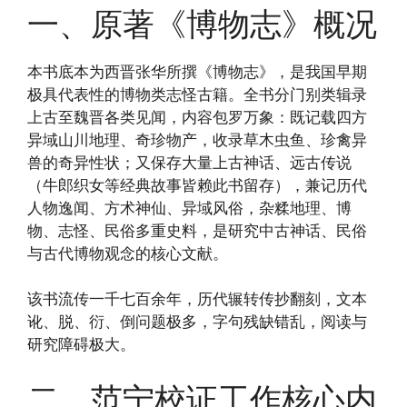
一、原著《博物志》概况
本书底本为西晋张华所撰《博物志》，是我国早期
极具代表性的博物类志怪古籍。全书分门别类辑录
上古至魏晋各类见闻，内容包罗万象：既记载四方
异域山川地理、奇珍物产，收录草木虫鱼、珍禽异
兽的奇异性状；又保存大量上古神话、远古传说
（牛郎织女等经典故事皆赖此书留存），兼记历代
人物逸闻、方术神仙、异域风俗，杂糅地理、博
物、志怪、民俗多重史料，是研究中古神话、民俗
与古代博物观念的核心文献。
该书流传一千七百余年，历代辗转传抄翻刻，文本
讹、脱、衍、倒问题极多，字句残缺错乱，阅读与
研究障碍极大。
二、范宁校证工作核心内