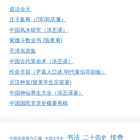
道法会元
庄子集释（[清]郭庆藩）
中国风水研究（洪丕谟）
紫微斗数全书 (陈希夷)
毛泽东选集
中国古代算命术（洪丕谟）
性命圭旨（尹真人口述.明代黄伯符刻板）
灭汉种策(留美学生宗室著)
中国神仙养生大全（洪丕谟著）
中国国民党党史概要再稿
书法
传奇
二十四史
中国名医验方汇编
中国文学史