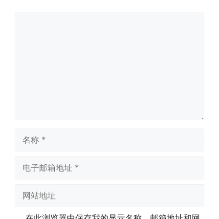
评
论
名
称
电
子
邮
网
箱
站
地
地
在此浏览器中保存我的显示名称、邮箱地址和网