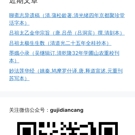
近期文章
聊斋志异遗稿（清.蒲松龄著.清光绪四年京都聚珍堂
活字本）
吕祖太乙金华宗旨（唐.吕喦（吕洞宾）撰.清刻本）
吕祖太极生生数（清道光二十五年全桂抄本）
墨娥小录（吴继辑订.清乾隆32年学圃山农重校刊
本）
妙法莲华经（姚秦.鸠摩罗什译.唐.释道宣述.元重刊
苏写本）
关注微信公众号：
gujidiancang