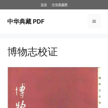
跳
登录
中华典藏网
至
内
中华典藏 PDF
容
菜
单
博物志校证