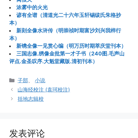
浓雾中的火光
谚有全谱（清道光二十六年玉轩锡绂氏朱格抄
本）
新刻全像水浒传（明崇祯时期富沙刘兴我梓行
本）
新镌全像一见赏心编（明万历时期萃庆堂刊本）
三国志像.绣像金批第一才子书（240图.毛声山
评点.金圣叹序.大魁堂藏版.清初刊本）
分
子部
、
小说
类
山海经校注 (袁珂校注)
括地志辑校
发表评论