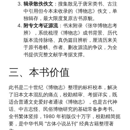
辑录散佚佚文
：搜集散见于唐宋类书、古注
中引用但今本未收录的《博物志》佚文，单
独辑存，最大限度复原古书原貌。
附专文考证源流
：书末附录《张华博物志考
辨》，系统梳理《博物志》成书背景、历代
版本流传脉络、真伪篇目辨析，厘清历来关
于原书卷帙、作者、删改源流的争议，为全
书提供完整文献学考据支撑。
三、本书价值
此书是二十世纪《博物志》整理的标杆校本，解决
了旧本文本混乱的痛点，校勘精审、考据详实，既
适合普通文史爱好者通读《博物志》，也是古代神
话、中古志怪、民俗博物研究的基础常备参考书。
全书繁体竖排，1980 年初版仅十万字，校勘精简扼
要，是中华书局 “古体小说丛刊” 经典古籍整理著