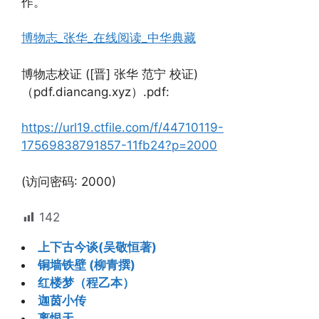
作。
博物志_张华_在线阅读_中华典藏
博物志校证 ([晋] 张华 范宁 校证)
（pdf.diancang.xyz）.pdf:
https://url19.ctfile.com/f/44710119-
17569838791857-11fb24?p=2000
(访问密码: 2000)
142
上下古今谈(吴敬恒著)
铜墙铁壁 (柳青撰)
红楼梦（程乙本）
迦茵小传
离恨天