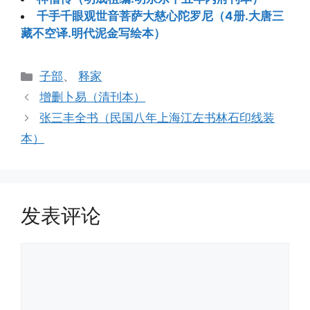
千手千眼观世音菩萨大慈心陀罗尼（4册.大唐三
藏不空译.明代泥金写绘本）
分
子部
、
释家
类
增删卜易（清刊本）
张三丰全书（民国八年上海江左书林石印线装
本）
发表评论
评
论