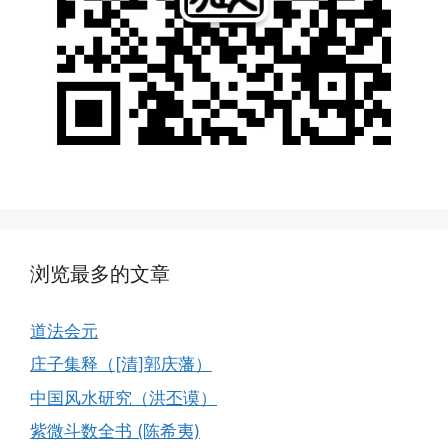
浏览最多的文章
道法会元
庄子集释（[清]郭庆藩）
中国风水研究（洪丕谟）
紫微斗数全书 (陈希夷)