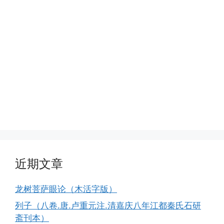
近期文章
龙树菩萨眼论（木活字版）
列子（八卷.唐.卢重元注.清嘉庆八年江都秦氏石研
斋刊本）