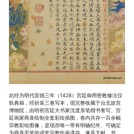
此经为明代宣德三年（1428）宫廷御用密教修法仪
轨典籍，经折装三卷写本，现完整收藏于台北故宫
博物院，由明初宫廷大书家沈度亲笔楷书誊写、宫
廷画家商喜绘制全套彩绘插图，卷内共存一百余幅
宗教彩绘图像，是现存唯一带有明确纪年、可确定
为商喜手笔的成套宗教绘画遗存，兼具文献、书