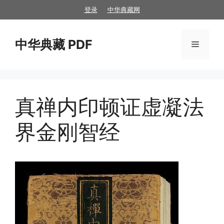
跳
登录
中华典藏网
至
内
中华典藏 PDF
容
菜
单
真禅内印顿证虚凝法
界金刚智经