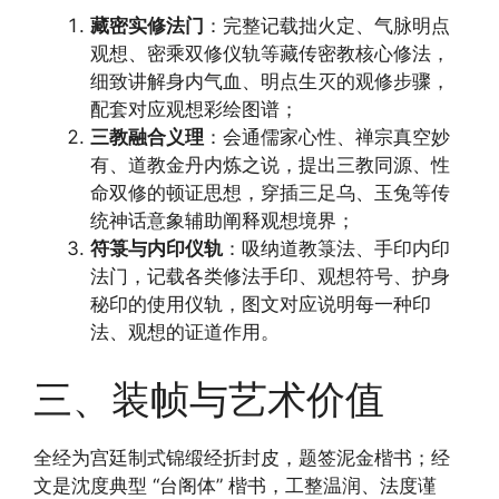
藏密实修法门
：完整记载拙火定、气脉明点
观想、密乘双修仪轨等藏传密教核心修法，
细致讲解身内气血、明点生灭的观修步骤，
配套对应观想彩绘图谱；
三教融合义理
：会通儒家心性、禅宗真空妙
有、道教金丹内炼之说，提出三教同源、性
命双修的顿证思想，穿插三足乌、玉兔等传
统神话意象辅助阐释观想境界；
符箓与内印仪轨
：吸纳道教箓法、手印内印
法门，记载各类修法手印、观想符号、护身
秘印的使用仪轨，图文对应说明每一种印
法、观想的证道作用。
三、装帧与艺术价值
全经为宫廷制式锦缎经折封皮，题签泥金楷书；经
文是沈度典型 “台阁体” 楷书，工整温润、法度谨