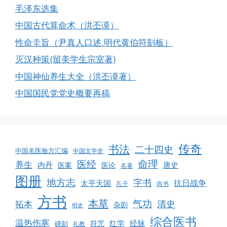
毛泽东选集
中国古代算命术（洪丕谟）
性命圭旨（尹真人口述.明代黄伯符刻板）
灭汉种策(留美学生宗室著)
中国神仙养生大全（洪丕谟著）
中国国民党党史概要再稿
传奇
书法
二十四史
中国名医验方汇编
中国文学史
命理
医经
养生
内丹
唐史
医案
医论
名著
图册
地方志
字书
抗日战争
太平天国
孔子
尚书
方书
本草
气功
清史
拓本
杂剧
明史
综合医书
温热伤寒
红学
经脉
符咒
碑刻
礼教