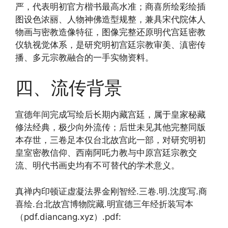
严，代表明初官方楷书最高水准；商喜所绘彩绘插
图设色浓丽、人物神佛造型规整，兼具宋代院体人
物画与密教造像特征，图像完整还原明代宫廷密教
仪轨视觉体系，是研究明初宫廷宗教审美、滇密传
播、多元宗教融合的一手实物资料。
四、流传背景
宣德年间完成写绘后长期内藏宫廷，属于皇家秘藏
修法经典，极少向外流传；后世未见其他完整同版
本存世，三卷足本仅台北故宫此一部，对研究明初
皇室密教信仰、西南阿吒力教与中原宫廷宗教交
流、明代书画史均有不可替代的学术意义。
真禅内印顿证虚凝法界金刚智经.三卷.明.沈度写.商
喜绘.台北故宫博物院藏.明宣德三年经折装写本
（pdf.diancang.xyz）.pdf: