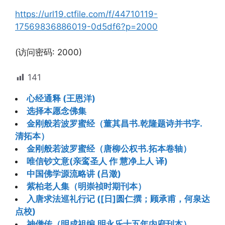
https://url19.ctfile.com/f/44710119-
17569836886019-0d5df6?p=2000
(访问密码: 2000)
141
心经通释 (王恩洋)
选择本愿念佛集
金刚般若波罗蜜经（董其昌书.乾隆题诗并书字.
清拓本）
金刚般若波罗蜜经（唐柳公权书.拓本卷轴）
唯信钞文意(亲鸾圣人 作 慧净上人 译)
中国佛学源流略讲 (吕澂)
紫柏老人集（明崇祯时期刊本）
入唐求法巡礼行记 ([日]圆仁撰；顾承甫，何泉达
点校)
神僧传（明成祖编.明永乐十五年内府刊本）