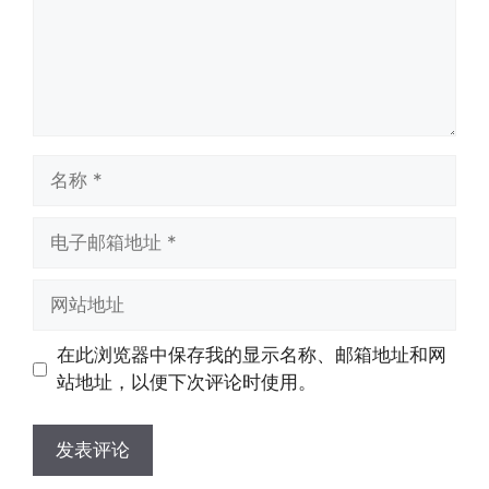
名
称
电
子
邮
网
箱
站
地
地
在此浏览器中保存我的显示名称、邮箱地址和网
址
址
站地址，以便下次评论时使用。