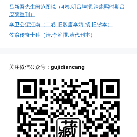
吕新吾先生闺范图说（4卷.明吕坤撰.清康熙时期吕
应菊重刊）
李卫公望江南（二卷.旧题唐李靖.撰.旧钞本）
笠翁传奇十种（清.李渔撰.清代刊本）
关注微信公众号：
gujidiancang