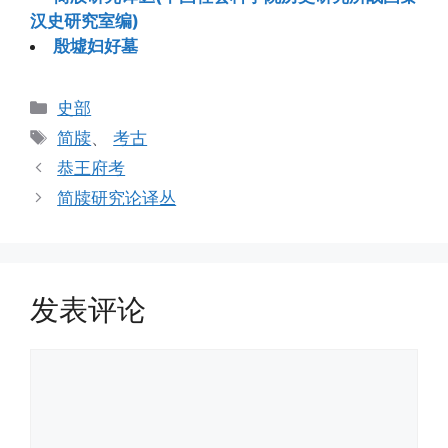
汉史研究室编)
殷墟妇好墓
分
史部
类
标
简牍
、
考古
签
恭王府考
简牍研究论译丛
发表评论
评
论