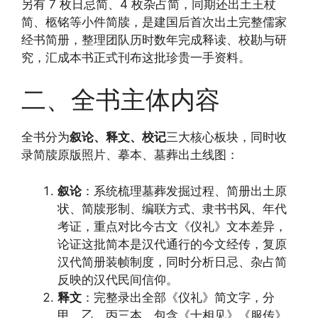
另有 7 枚日忌简、4 枚杂占简，同期还出土王杖
简、柩铭等小件简牍，是建国后首次出土完整儒家
经书简册，整理团队历时数年完成释读、校勘与研
究，汇成本书正式刊布这批珍贵一手资料。
二、全书主体内容
全书分为
叙论、释文、校记
三大核心板块，同时收
录简牍原版照片、摹本、墓葬出土线图：
叙论
：系统梳理墓葬发掘过程、简册出土原
状、简牍形制、编联方式、隶书书风、年代
考证，重点对比今古文《仪礼》文本差异，
论证这批简本是汉代通行的今文经传，复原
汉代简册装帧制度，同时分析日忌、杂占简
反映的汉代民间信仰。
释文
：完整录出全部《仪礼》简文字，分
甲、乙、丙三本，包含《士相见》《服传》