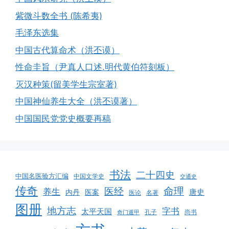
紫微斗数全书 (陈希夷)
毛泽东选集
中国古代算命术（洪丕谟）
性命圭旨（尹真人口述.明代黄伯符刻板）
灭汉种策(留美学生宗室著)
中国神仙养生大全（洪丕谟著）
中国国民党党史概要再稿
书法
二十四史
中国名医验方汇编
中国文学史
交通史
传奇
命理
医经
养生
唐史
医案
内丹
医论
名著
图册
地方志
字书
太平天国
孔子
尚书
奇门遁甲