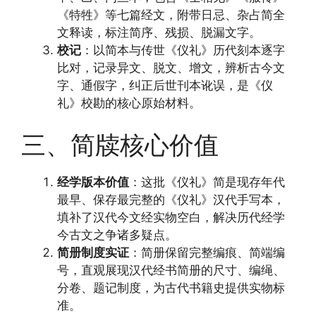
《特牲》等七篇经文，附带日忌、杂占简全
文释读，标注简序、残损、脱漏文字。
校记
：以简本与传世《仪礼》历代刻本逐字
比对，记录异文、脱文、增文，辨析古今文
字、通假字，纠正后世刊本讹误，是《仪
礼》校勘的核心原始材料。
三、简牍核心价值
经学版本价值
：这批《仪礼》简是现存年代
最早、保存最完整的《仪礼》汉代手写本，
填补了汉代今文经实物空白，解决历代经学
今古文之争诸多疑点。
简册制度实证
：简册保留完整编痕、简端编
号，直观展现汉代经书简册的尺寸、编绳、
分卷、题记制度，为古代书籍史提供实物标
准。