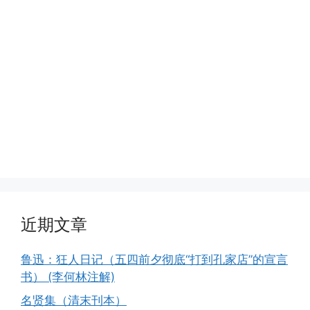
近期文章
鲁迅：狂人日记（五四前夕彻底“打到孔家店”的宣言
书） (李何林注解)
名贤集（清末刊本）