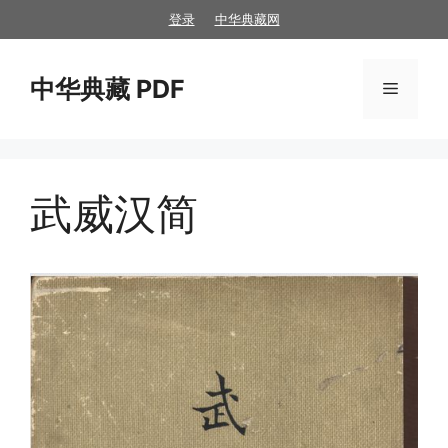
跳
登录
中华典藏网
至
内
中华典藏 PDF
容
菜
单
武威汉简