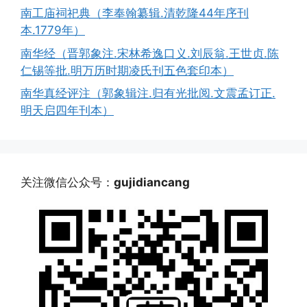
南工庙祠祀典（李奉翰纂辑.清乾隆44年序刊
本.1779年）
南华经（晋郭象注.宋林希逸口义.刘辰翁.王世贞.陈
仁锡等批.明万历时期凌氏刊五色套印本）
南华真经评注（郭象辑注.归有光批阅.文震孟订正.
明天启四年刊本）
关注微信公众号：
gujidiancang