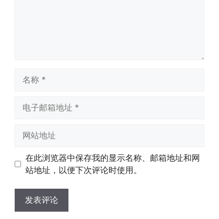
名
称
电
子
邮
网
箱
站
地
地
在此浏览器中保存我的显示名称、邮箱地址和网
址
址
站地址，以便下次评论时使用。