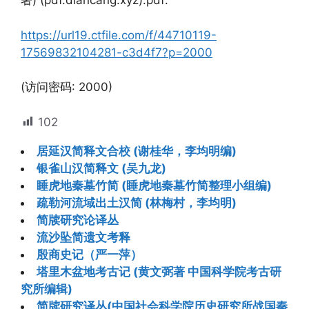
著) (pdf.diancang.xyz).pdf:
https://url19.ctfile.com/f/44710119-
17569832104281-c3d4f7?p=2000
(访问密码: 2000)
102
居延汉简释文合校 (谢桂华，李均明编)
银雀山汉简释文 (吴九龙)
睡虎地秦墓竹简 (睡虎地秦墓竹简整理小组编)
疏勒河流域出土汉简 (林梅村，李均明)
简牍研究论译丛
流沙坠简遗文考释
殷商史记（严一萍）
塔里木盆地考古记 (黄文弼著 中国科学院考古研
究所编辑)
简牍研究译丛(中国社会科学院历史研究所战国秦