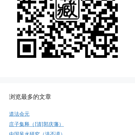
浏览最多的文章
道法会元
庄子集释（[清]郭庆藩）
中国风水研究（洪丕谟）