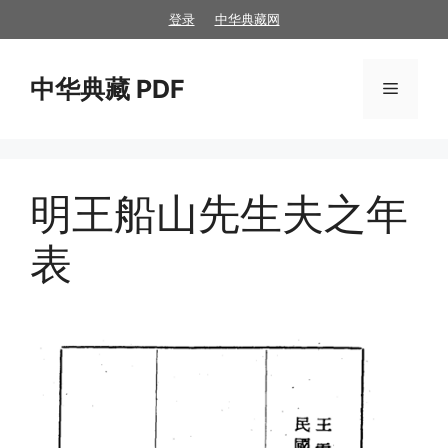
跳
登录
中华典藏网
至
内
中华典藏 PDF
容
菜
单
明王船山先生夫之年
表