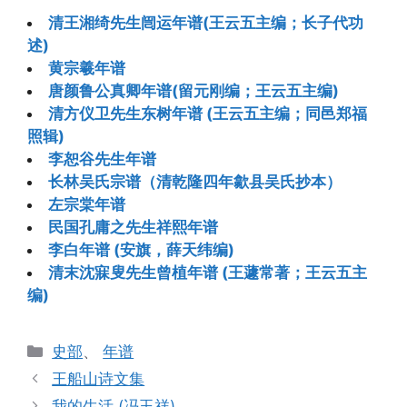
清王湘绮先生闿运年谱(王云五主编；长子代功
述)
黄宗羲年谱
唐颜鲁公真卿年谱(留元刚编；王云五主编)
清方仪卫先生东树年谱 (王云五主编；同邑郑福
照辑)
李恕谷先生年谱
长林吴氏宗谱（清乾隆四年歙县吴氏抄本）
左宗棠年谱
民国孔庸之先生祥熙年谱
李白年谱 (安旗，薛天纬编)
清末沈寐叟先生曾植年谱 (王蘧常著；王云五主
编)
分
史部
、
年谱
类
王船山诗文集
我的生活 (冯玉祥)