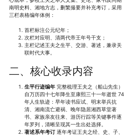
南明史料、湘地方志，删繁撮要并补充考订，采用
三栏表格编年体例：
首栏标注公元纪年；
次栏对应明、清两代帝王年号干支；
主栏记述王夫之生平、交游、著述，兼录关
联时代大事。
二、核心收录内容
生平行迹编年
完整梳理王夫之（船山先生）
自万历四十七年降生至康熙三十一年逝世 74
年人生轨迹：早年读书应试、明末举兵抗
清、湘南流亡避祸、晚年隐居湘西草堂著
书、家族亲友往来、游历行踪等关键事件逐
年罗列，清晰呈现其一生出处选择。
著述系年考订
逐年考证王夫之经、史、子、