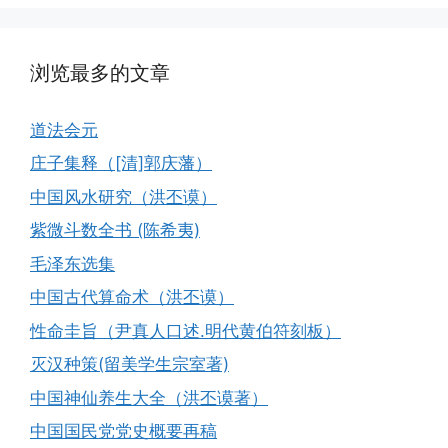
浏览最多的文章
道法会元
庄子集释（[清]郭庆藩）
中国风水研究（洪丕谟）
紫微斗数全书 (陈希夷)
毛泽东选集
中国古代算命术（洪丕谟）
性命圭旨（尹真人口述.明代黄伯符刻板）
灭汉种策(留美学生宗室著)
中国神仙养生大全（洪丕谟著）
中国国民党党史概要再稿