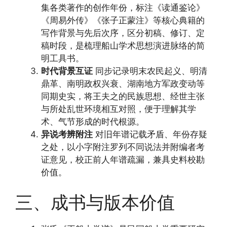
集各类著作的创作年份，标注《读通鉴论》
《周易外传》《张子正蒙注》等核心典籍的
写作背景与先后次序，区分初稿、修订、定
稿时段，是梳理船山学术思想演进脉络的简
明工具书。
时代背景互证
同步记录明末农民起义、明清
鼎革、南明政权兴衰、湖南地方军政变动等
同期史实，将王夫之的民族思想、经世主张
与所处乱世环境相互对照，便于理解其学
术、气节形成的时代根源。
异说考辨附注
对旧年谱记载矛盾、年份存疑
之处，以小字附注罗列不同说法并附编者考
证意见，校正前人年谱疏漏，兼具史料校勘
价值。
三、成书与版本价值