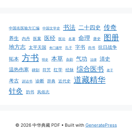
书法
传奇
二十四史
中国名医验方汇编
中国文学史
图册
命理
医经
养生
医案
内丹
唐史
医论
名著
地方志
字书
抗日战争
太平天国
孔子
尚书
奇门遁甲
方书
本草
气功
清史
拓本
杂剧
明史
法律
综合医书
温热伤寒
红学
碑刻
符咒
经脉
老子
道藏精华
考古
诊断
辞典
近代史
训诂书
针灸
韵书
风俗志
© 2026 中华典藏 PDF
• Built with
GeneratePress