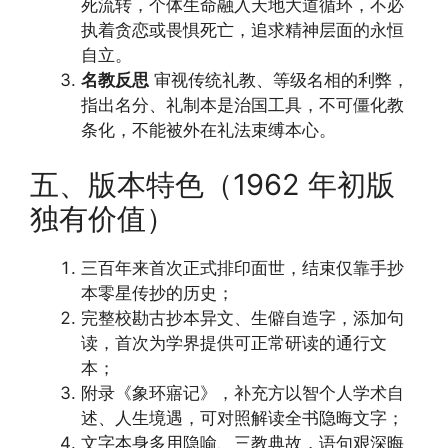
死流转，个体生命融入天地大道循环，不必
执着贪恋或畏惧死亡，追求精神层面的永恒
自立。
名教反思
审视传统礼教、等级名相的利弊，
指出名分、礼制本是治国工具，不可僵化教
条化，不能被外在礼法束缚本心。
五、版本特色（1962 年初版
独有价值）
三百年来首次正式排印面世，结束仅靠手抄
本零星传抄的历史；
完整校勘古抄本异文、生僻自造字，添加句
读，首次为学界提供可正常研读的通行文
本；
附录《象环寤记》，补充方以智个人学术自
述、人生境遇，可对照解读全书隐晦文字；
文字本身多用隐喻、三教典故，语句艰深晦