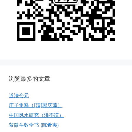
浏览最多的文章
道法会元
庄子集释（[清]郭庆藩）
中国风水研究（洪丕谟）
紫微斗数全书 (陈希夷)