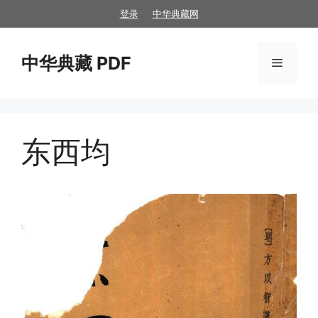
跳
登录
中华典藏网
至
内
中华典藏 PDF
容
菜
单
东西均