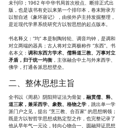
未刊印；1962 年中华书局首次校点、断排正式出
版，也是该书有史以来第一个排印本，卷末附录方
以智自述《象环寤记》，由侯外庐主持发掘整理，
是近现代学界系统研究方以智思想的起点版本。
书名释义：“均” 本是制陶转轮、调音均钟，是调和
对立两端的器具；古人将对立两极称作 “东西”。书
名本义：
调和东西方学术、儒释道三教、万事对立
矛盾，归于统一均衡
，主张融合中土与外来西学、
佛学，打通各派思想壁垒。
二、整体思想主旨
全书以《周易》阴阳辩证法为骨架，
融贯儒、释、
道三家，兼采西学、象数、格物之学
，跳出单一学
派门户之见，提出 “烹三教、合百家” 的思想纲领；
既是方以智哲学思想成熟定型之作，也完整记录了
他从早年气一元论，转向心物合一、圆融辩证思想