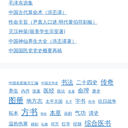
毛泽东选集
中国古代算命术（洪丕谟）
性命圭旨（尹真人口述.明代黄伯符刻板）
灭汉种策(留美学生宗室著)
中国神仙养生大全（洪丕谟著）
中国国民党党史概要再稿
传奇
书法
二十四史
中国名医验方汇编
中国文学史
命理
医经
养生
内丹
唐史
医案
医论
名著
图册
地方志
字书
抗日战争
太平天国
孔子
尚书
方书
本草
气功
清史
拓本
杂剧
明史
综合医书
温热伤寒
红学
经脉
符咒
碑刻
礼教