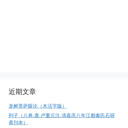
近期文章
龙树菩萨眼论（木活字版）
列子（八卷.唐.卢重元注.清嘉庆八年江都秦氏石研
斋刊本）