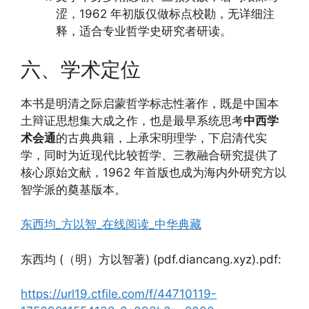
涩，1962 年初版仅做标点校勘，无详细注
释，适合专业哲学史研究者研读。
六、学术定位
本书是明清之际启蒙哲学标志性著作，既是中国本
土辩证思想集大成之作，也是最早系统思考
中西学
术会通
的古典典籍，上承宋明理学，下启清代实
学，同时为近现代比较哲学、三教融合研究提供了
核心原始文献，1962 年首版也成为海内外研究方以
智学派的奠基版本。
东西均_方以智_在线阅读_中华典藏
东西均 (（明）方以智著) (pdf.diancang.xyz).pdf:
https://url19.ctfile.com/f/44710119-