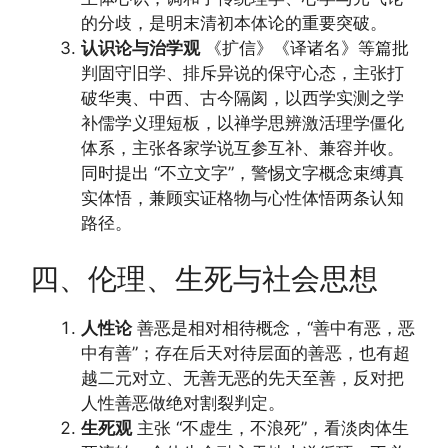
的分歧，是明末清初本体论的重要突破。
认识论与治学观
《扩信》《译诸名》等篇批
判固守旧学、排斥异说的保守心态，主张打
破华夷、中西、古今隔阂，以西学实测之学
补儒学义理短板，以禅学思辨激活理学僵化
体系，主张各家学说互参互补、兼容并收。
同时提出 “不立文字”，警惕文字概念束缚真
实体悟，兼顾实证格物与心性体悟两条认知
路径。
四、伦理、生死与社会思想
人性论
善恶是相对相待概念，“善中有恶，恶
中有善”；存在后天对待层面的善恶，也有超
越二元对立、无善无恶的先天至善，反对把
人性善恶做绝对割裂判定。
生死观
主张 “不虚生，不浪死”，看淡肉体生