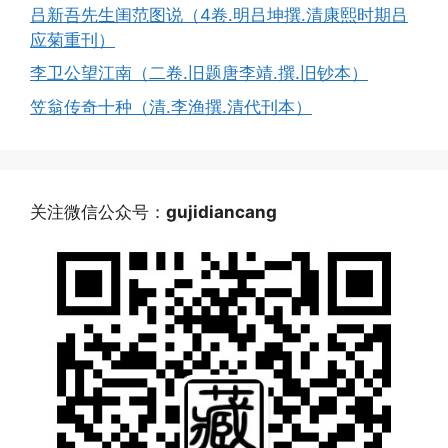
吕新吾先生闺范图说（4卷.明吕坤撰.清康熙时期吕
应菊重刊）
李卫公望江南（二卷.旧题唐李靖.撰.旧钞本）
笠翁传奇十种（清.李渔撰.清代刊本）
关注微信公众号：
gujidiancang