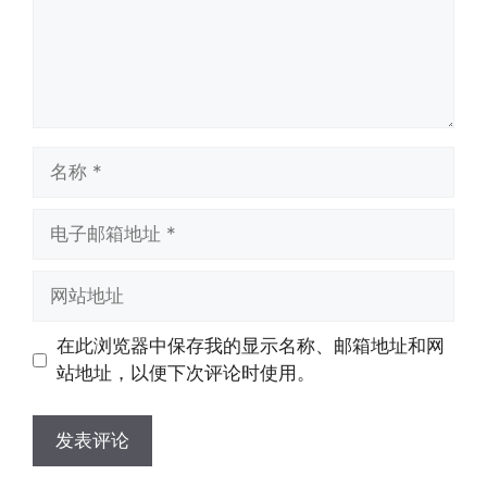
名
称
电
子
邮
网
箱
站
地
地
在此浏览器中保存我的显示名称、邮箱地址和网
址
址
站地址，以便下次评论时使用。