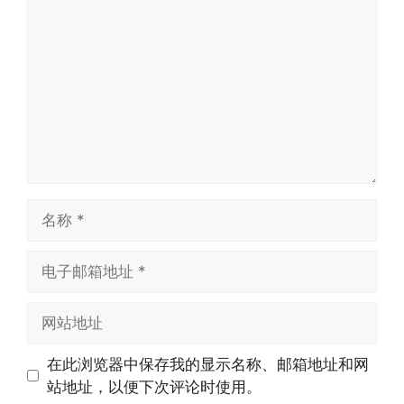
论
名
称
电
子
邮
网
箱
站
地
地
在此浏览器中保存我的显示名称、邮箱地址和网
址
址
站地址，以便下次评论时使用。