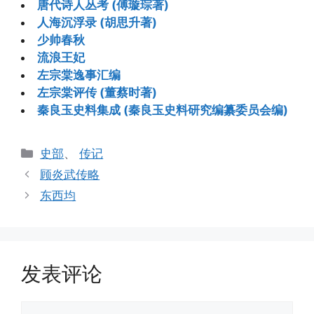
唐代诗人丛考 (傅璇琮著)
人海沉浮录 (胡思升著)
少帅春秋
流浪王妃
左宗棠逸事汇编
左宗棠评传 (董蔡时著)
秦良玉史料集成 (秦良玉史料研究编纂委员会编)
分
史部
、
传记
类
顾炎武传略
东西均
发表评论
评