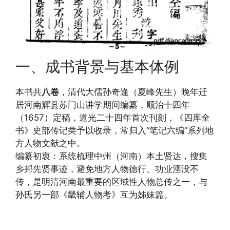
一、成书背景与基本体例
本书共
八卷
，清代大儒孙奇逢（夏峰先生）晚年迁
居河南辉县苏门山讲学期间编纂，顺治十四年
（1657）定稿，道光二十四年首次刊刻，《四库全
书》史部传记类予以收录，常归入“笔记六编”系列地
方人物文献之中。
编纂初衷：系统梳理中州（河南）本土贤达，搜集
乡邦先贤事迹，避免地方人物德行、功业湮没不
传，是明清河南最重要的区域性人物总传之一，与
孙氏另一部《畿辅人物考》互为姊妹篇。