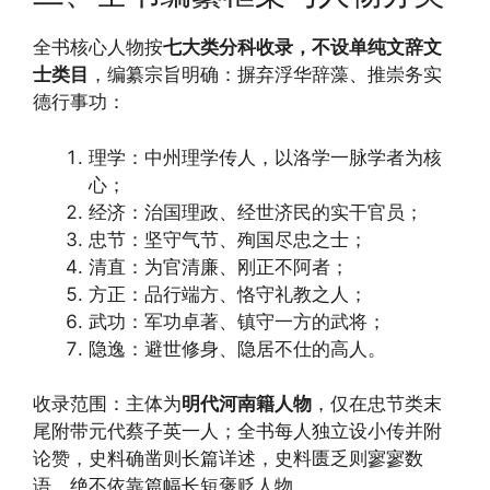
全书核心人物按
七大类分科收录，不设单纯文辞文
士类目
，编纂宗旨明确：摒弃浮华辞藻、推崇务实
德行事功：
理学：中州理学传人，以洛学一脉学者为核
心；
经济：治国理政、经世济民的实干官员；
忠节：坚守气节、殉国尽忠之士；
清直：为官清廉、刚正不阿者；
方正：品行端方、恪守礼教之人；
武功：军功卓著、镇守一方的武将；
隐逸：避世修身、隐居不仕的高人。
收录范围：主体为
明代河南籍人物
，仅在忠节类末
尾附带元代蔡子英一人；全书每人独立设小传并附
论赞，史料确凿则长篇详述，史料匮乏则寥寥数
语，绝不依靠篇幅长短褒贬人物。