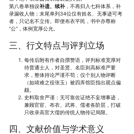
第八卷单独设
补遗、续补
，不再归入七科体系，补
录漏收人物；末尾单列34位仅有姓名、无事迹可考
者，只记名不立传。即便布衣平民，书中亦尊称
“公”，体例宽厚公允。
三、行文特点与评判立场
每传后附有作者自撰赞语，评判标准宽厚对
待普通士人，对圣贤、名臣则高标准严要
求，整体持论严谨不苟；仅个别人物评断
（如靖难之役张玉）被四库馆臣指出观点偏
颇。
史料取舍严谨：无可靠佐证绝不妄增事迹，
兼顾官宦、布衣、武将、儒者各阶层，打破
只收录高官大儒的传统人物传记局限。
四、文献价值与学术意义