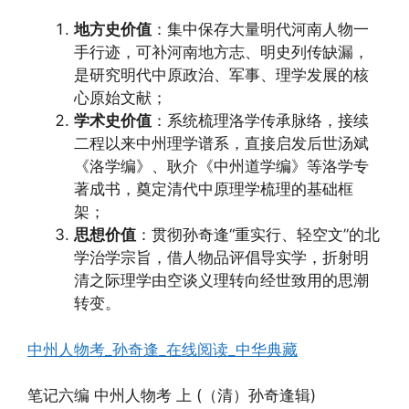
地方史价值
：集中保存大量明代河南人物一
手行迹，可补河南地方志、明史列传缺漏，
是研究明代中原政治、军事、理学发展的核
心原始文献；
学术史价值
：系统梳理洛学传承脉络，接续
二程以来中州理学谱系，直接启发后世汤斌
《洛学编》、耿介《中州道学编》等洛学专
著成书，奠定清代中原理学梳理的基础框
架；
思想价值
：贯彻孙奇逢“重实行、轻空文”的北
学治学宗旨，借人物品评倡导实学，折射明
清之际理学由空谈义理转向经世致用的思潮
转变。
中州人物考_孙奇逢_在线阅读_中华典藏
笔记六编 中州人物考 上 (（清）孙奇逢辑)