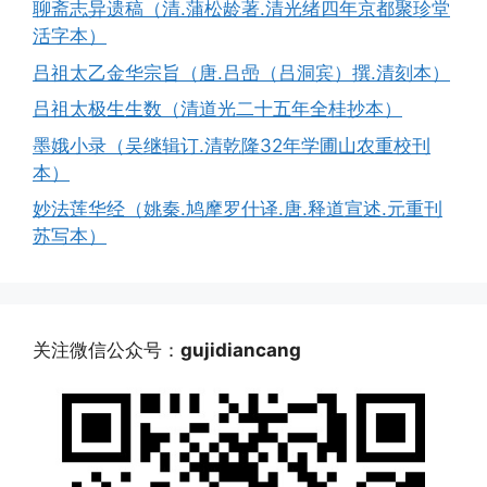
聊斋志异遗稿（清.蒲松龄著.清光绪四年京都聚珍堂
活字本）
吕祖太乙金华宗旨（唐.吕喦（吕洞宾）撰.清刻本）
吕祖太极生生数（清道光二十五年全桂抄本）
墨娥小录（吴继辑订.清乾隆32年学圃山农重校刊
本）
妙法莲华经（姚秦.鸠摩罗什译.唐.释道宣述.元重刊
苏写本）
关注微信公众号：
gujidiancang