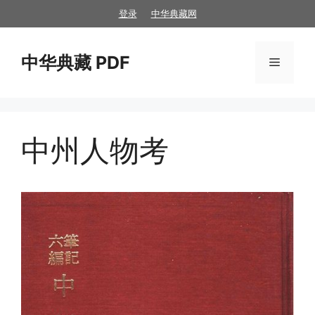
跳
登录
中华典藏网
至
内
中华典藏 PDF
容
菜
单
中州人物考