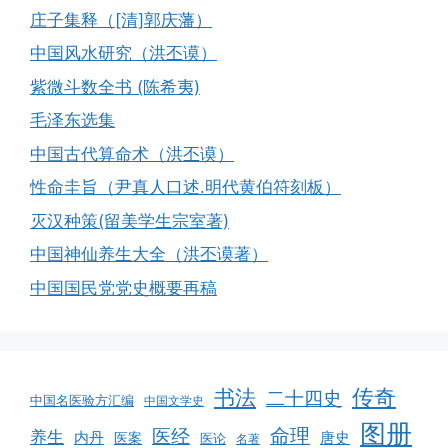
庄子集释（[清]郭庆藩）
中国风水研究（洪丕谟）
紫微斗数全书 (陈希夷)
毛泽东选集
中国古代算命术（洪丕谟）
性命圭旨（尹真人口述.明代黄伯符刻板）
灭汉种策(留美学生宗室著)
中国神仙养生大全（洪丕谟著）
中国国民党党史概要再稿
书法
传奇
二十四史
中国名医验方汇编
中国文学史
图册
命理
医经
养生
内丹
唐史
医案
医论
名著