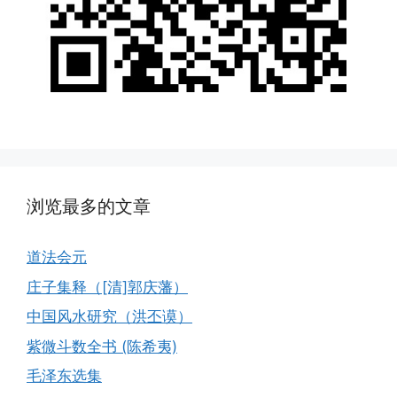
浏览最多的文章
道法会元
庄子集释（[清]郭庆藩）
中国风水研究（洪丕谟）
紫微斗数全书 (陈希夷)
毛泽东选集