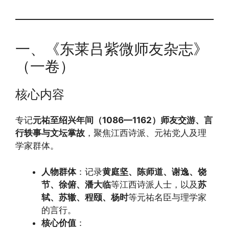
一、《东莱吕紫微师友杂志》
（一卷）
核心内容
专记
元祐至绍兴年间（1086—1162）师友交游、言
行轶事与文坛掌故
，聚焦江西诗派、元祐党人及理
学家群体。
人物群体
：记录
黄庭坚、陈师道、谢逸、饶
节、徐俯、潘大临
等江西诗派人士，以及
苏
轼、苏辙、程颐、杨时
等元祐名臣与理学家
的言行。
核心价值
：