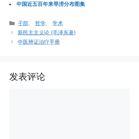
中国近五百年来旱涝分布图集
分
子部
、
哲学
、
学术
类
新民主主义论 (毛泽东著)
中医辨证治疗手册
发表评论
评
论