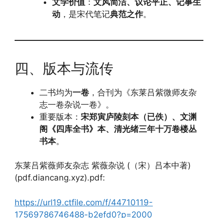
文学价值
：
文风简洁、议论平正、记事生
动
，是宋代笔记
典范之作
。
四、版本与流传
二书均为
一卷
，合刊为《东莱吕紫微师友杂
志一卷杂说一卷》。
重要版本：
宋郑寅庐陵刻本（已佚）、文渊
阁《四库全书》本、清光绪三年十万卷楼丛
书本
。
东莱吕紫薇师友杂志 紫薇杂说 (（宋）吕本中著)
(pdf.diancang.xyz).pdf:
https://url19.ctfile.com/f/44710119-
17569786746488-b2efd0?p=2000