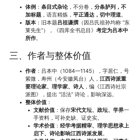
体例
：
条目式杂论
，不分卷，
分条胪列，不
加标题
，语言精炼，
平正通达，切中理道
。
版本
：旧本题
吕祖谦撰
（因吕氏祖孙均称 “东
莱先生”），《四库全书总目》
考定为吕本中
所作
。
三、作者与整体价值
作者
：吕本中（1084—1145），字居仁，号
紫微，寿州（今安徽凤台）人，
江西诗派重
要理论家、理学家、诗人
，编《江西诗社宗
派图》，提出 “活法” 诗论，影响深远。
整体价值
：
文献价值
：保存
宋代文坛、政坛、学界
一
手资料，可补史缺、证史实。
学术价值
：
经学考据精审、理学思想承上
启下、诗论影响江西诗派发展
。