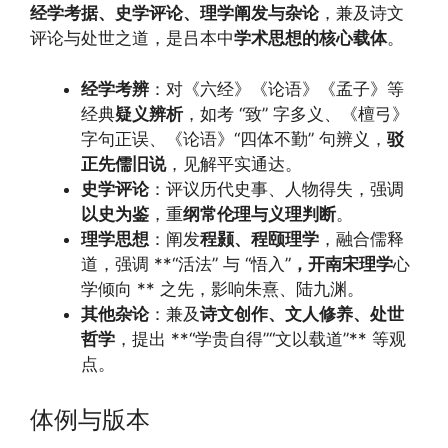
经学考据、史学评论、理学阐发与杂论
，兼及诗文
评论与处世之道，是吕本中
学术思想的核心载体
。
经学考辨
：对《六经》《论语》《孟子》等
经典
疑义辨析
，如考 “致” 字多义、《檀弓》
字句正误、《论语》“四体不勤” 句辨义，
驳
正先儒旧说
，见解平实通达。
史学评论
：评议历代史事、人物得失，强调
以史为鉴
，重
纲常伦理与义理判断
。
理学思想
：阐发
程颢、程颐理学
，融合儒释
道，强调 **“活法” 与 “悟入”
，开南宋理学
心
学倾向 ** 之先，影响朱熹、陆九渊。
其他杂论
：兼及
诗文创作、文人修养、处世
哲学
，提出 **“学贵自得”“文以载道”** 等观
点。
体例与版本