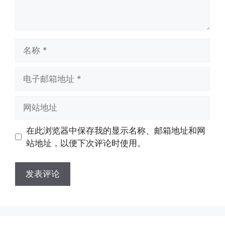
名
称
电
子
邮
网
箱
站
地
地
在此浏览器中保存我的显示名称、邮箱地址和网
址
址
站地址，以便下次评论时使用。