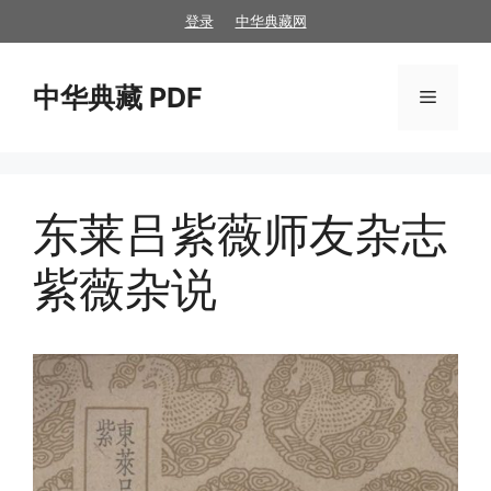
跳
登录
中华典藏网
至
内
中华典藏 PDF
容
菜
单
东莱吕紫薇师友杂志
紫薇杂说