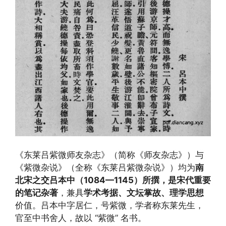
《东莱吕紫微师友杂志》（简称《师友杂志》）与
《紫微杂说》（全称《东莱吕紫微杂说》）均为
南
北宋之交吕本中（1084—1145）所撰，是宋代重要
的笔记杂著
，兼具
学术考据、文坛掌故、理学思想
价值。吕本中字居仁，号紫微，学者称东莱先生，
官至中书舍人，故以 “紫微” 名书。