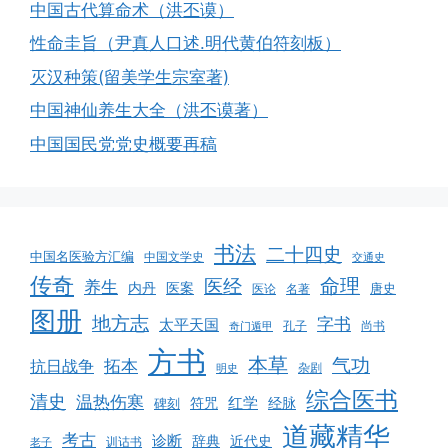
中国古代算命术（洪丕谟）
性命圭旨（尹真人口述.明代黄伯符刻板）
灭汉种策(留美学生宗室著)
中国神仙养生大全（洪丕谟著）
中国国民党党史概要再稿
书法
二十四史
中国名医验方汇编
中国文学史
交通史
传奇
命理
医经
养生
医案
内丹
唐史
医论
名著
图册
地方志
字书
太平天国
孔子
尚书
奇门遁甲
方书
本草
气功
拓本
抗日战争
杂剧
明史
综合医书
清史
温热伤寒
红学
经脉
碑刻
符咒
道藏精华
考古
诊断
辞典
近代史
训诂书
老子