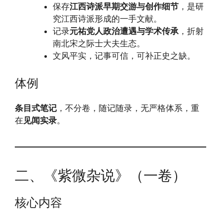
保存
江西诗派早期交游与创作细节
，是研
究江西诗派形成的一手文献。
记录
元祐党人政治遭遇与学术传承
，折射
南北宋之际士大夫生态。
文风平实，记事可信，可补正史之缺。
体例
条目式笔记
，不分卷，随记随录，无严格体系，重
在
见闻实录
。
二、《紫微杂说》（一卷）
核心内容