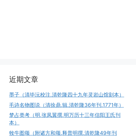
近期文章
墨子（清毕沅校注.清乾隆四十九年灵岩山馆刻本）
毛诗名物图说（清徐鼎.辑.清乾隆36年刊.1771年）
梦占类考（明.张凤翼撰.明万历十三年信阳王氏刊
本）
牧牛图颂（附诸方和颂.释普明撰.清乾隆49年刊