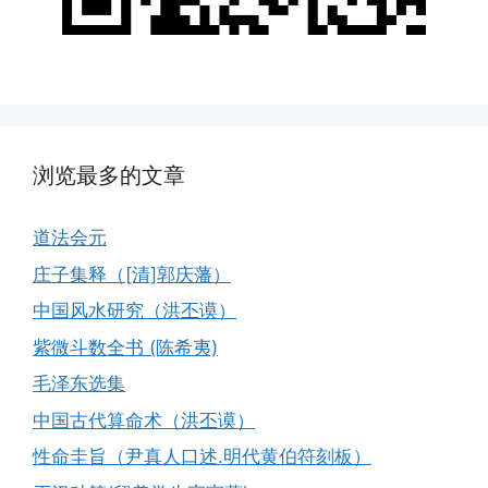
浏览最多的文章
道法会元
庄子集释（[清]郭庆藩）
中国风水研究（洪丕谟）
紫微斗数全书 (陈希夷)
毛泽东选集
中国古代算命术（洪丕谟）
性命圭旨（尹真人口述.明代黄伯符刻板）