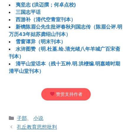
夷坚志 (洪迈撰；何卓点校)
三国志平话
西游补（清代空青室刊本）
新镌陈眉公先生批评春秋列国志传（陈眉公评.明
万历43年姑苏龚绍山刊本）
雪窗谭异（明末刊本）
水浒图赞（明.杜堇.绘.清光绪八年羊城广百宋斋
刊本）
清平山堂话本（残十五种.明.洪楩编.明嘉靖时期
清平山堂刊本）
赞赏支持作者
分
子部
、
小说
类
孔丘教育思想批判