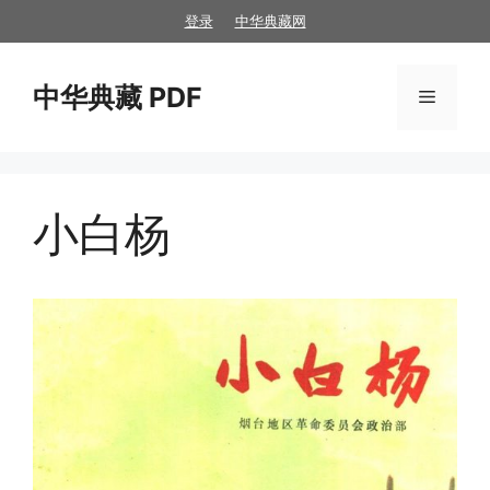
跳
登录
中华典藏网
至
内
中华典藏 PDF
容
菜
单
小白杨