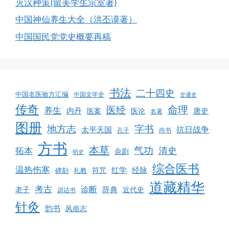
灭汉种策(留美学生宗室著)
中国神仙养生大全（洪丕谟著）
中国国民党党史概要再稿
书法
二十四史
中国名医验方汇编
中国文学史
交通史
传奇
命理
医经
养生
内丹
唐史
医案
医论
名著
图册
地方志
字书
抗日战争
太平天国
孔子
尚书
方书
本草
气功
清史
拓本
杂剧
明史
综合医书
温热伤寒
红学
经脉
符咒
碑刻
礼教
道藏精华
考古
诊断
辞典
老子
近代史
训诂书
针灸
韵书
风俗志