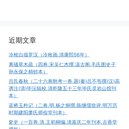
近期文章
冷枚白描罗汉（冷枚画.清康熙56年）
离骚草木疏（四卷.宋吴仁杰撰.汲古阁.毛氏图史子
孙永保之精钞本）
吕氏春秋（二十六卷附考一卷.题(秦)吕不韦撰(汉)高
诱注(清)毕沅辑校.清乾隆五十三年毕氏灵岩山馆刊
本）
蓝桥玉杵记（二卷.明.杨之炯撰.陈继儒批评.明万历
时期建阳萧氏师俭堂刊本）
奁史（一百卷.清.王初桐编.清嘉庆二年刊本.古香堂