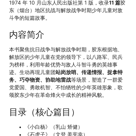
1974 年 10 月山东人民出版社第 1 版，收录
11 篇
胶
东（烟台）地区抗战与解放战争时期少年儿童对敌
斗争的短篇故事。
内容简介
本书聚焦抗日战争与解放战争时期，胶东根据地、
解放区的少年儿童在党的领导下，以八路军、民兵
为榜样，利用年龄优势与敌人斗智斗勇的英雄事
迹。生动再现儿童团
站岗放哨、传递情报、捉拿特
务、巧夺物资、协助地雷战
等场景，塑造了一群爱
党爱国、勇敢机智、不怕牺牲的少年英雄形象，歌
颂胶东少年在革命烽火中成长的精神风貌。
目录（核心篇目）
《小白杨》（乳山 矫健）
《石虎子》（文登 姜宪幸）