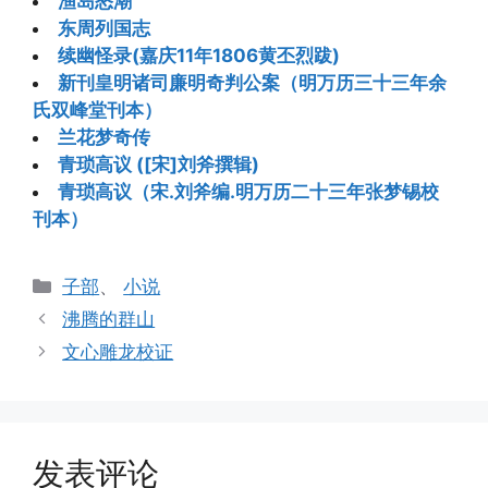
渔岛怒潮
东周列国志
续幽怪录(嘉庆11年1806黄丕烈跋)
新刊皇明诸司廉明奇判公案（明万历三十三年余
氏双峰堂刊本）
兰花梦奇传
青琐高议 ([宋]刘斧撰辑)
青琐高议（宋.刘斧编.明万历二十三年张梦锡校
刊本）
分
子部
、
小说
类
沸腾的群山
文心雕龙校证
发表评论