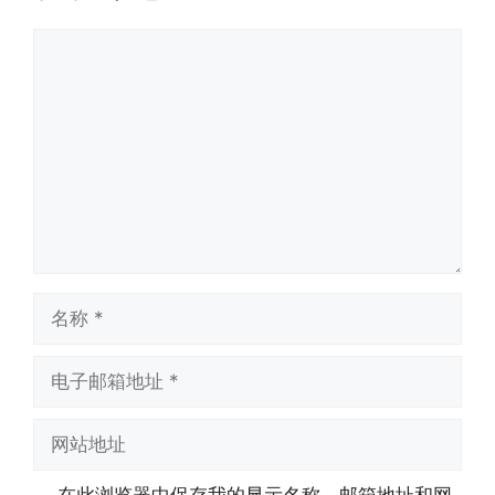
评
论
名
称
电
子
邮
网
箱
站
地
地