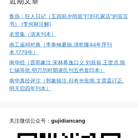
近期文章
鲁迅：狂人日记（五四前夕彻底“打到孔家店”的宣言
书） (李何林注解)
名贤集（清末刊本）
南工庙祠祀典（李奉翰纂辑.清乾隆44年序刊
本.1779年）
南华经（晋郭象注.宋林希逸口义.刘辰翁.王世贞.陈
仁锡等批.明万历时期凌氏刊五色套印本）
南华真经评注（郭象辑注.归有光批阅.文震孟订正.
明天启四年刊本）
关注微信公众号：
gujidiancang