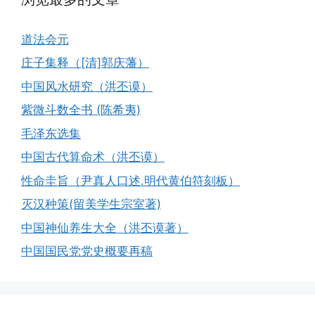
道法会元
庄子集释（[清]郭庆藩）
中国风水研究（洪丕谟）
紫微斗数全书 (陈希夷)
毛泽东选集
中国古代算命术（洪丕谟）
性命圭旨（尹真人口述.明代黄伯符刻板）
灭汉种策(留美学生宗室著)
中国神仙养生大全（洪丕谟著）
中国国民党党史概要再稿