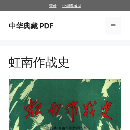
跳
登录
中华典藏网
至
内
中华典藏 PDF
容
菜
单
虹南作战史