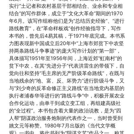
实行“土记者和农村基层干部相结合、业余和专业相
结合”的写作群体，成立于“文化大革命”期间的1970
年6月。该写作组称他们是为“总结历史经验”、“进行
路线教育”，在“革命样板戏”创作经验指导下，写作
本书的，曾先后4易其稿，于1971年底完成。本书系
力图表现新中国成立后20年中“上海市郊贫下中农坚
持两条路线斗争事迹”的庞大写作计划的“第一部”，
具体描写1951年至1956年间，上海近郊“虹南村”的
贫下中农，在其“先进分子”代表洪雷生的带领下，自
觉向往和坚持“毛主席的无产阶级革命路线”，在既与
当地残余的“地、富、反、坏势力”进行阶级斗争，又
与“刘少奇的反革命修正主义路线”在当地党内基层的
执行者浦春华等进行的“路线斗争”中，积极开展农业
合作化运动，由单干到成立变工组，再组建高级社
的“全过程”。本书包含着大量的政治说教，是为“四
人帮”阴谋政治服务炮制的代表作之一，当时曾受到
姚文元等称赞。1980年7月出版的《当代文学概
观》一书中，将此书列为“阴谋文艺”作品之一，称其