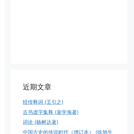
近期文章
经传释词 (王引之)
古书虚字集释 (裴学海著)
词诠 (杨树达著)
中国古史的传说时代（增订本） (徐旭生