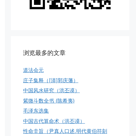
浏览最多的文章
道法会元
庄子集释（[清]郭庆藩）
中国风水研究（洪丕谟）
紫微斗数全书 (陈希夷)
毛泽东选集
中国古代算命术（洪丕谟）
性命圭旨（尹真人口述.明代黄伯符刻