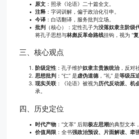
原文
：照录《论语》二十篇全文。
注释
：字词训解，偏于政治化引申。
今译
：白话翻译，服务批判立场。
批判
（核心）：定性孔子为
没落奴隶主阶级
将孔子思想与
林彪反革命路线
挂钩，视为 “
复
三、核心观点
阶级定性
：孔子维护
奴隶主贵族统治
，反对社
思想批判
：“仁” 是
虚伪道德
，“礼” 是
等级压
现实关联
：《论语》被视为
历代反动派、机
承。
四、历史定位
时代产物
：“文革” 后期
极左思潮
的典型文本
价值局限
：全书
强政治预设、片面解读、牵