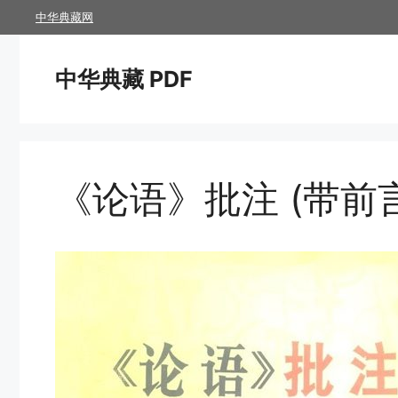
跳
中华典藏网
至
内
中华典藏 PDF
容
《论语》批注 (带前