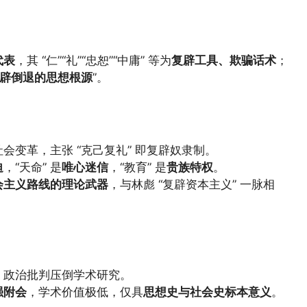
代表
，其 “仁”“礼”“忠恕”“中庸” 等为
复辟工具、欺骗话术
；
辟倒退的思想根源
”。
会变革，主张 “克己复礼” 即复辟奴隶制。
迫
，“天命” 是
唯心迷信
，“教育” 是
贵族特权
。
会主义路线的理论武器
，与林彪 “复辟资本主义” 一脉相
，政治批判压倒学术研究。
强附会
，学术价值极低，仅具
思想史与社会史标本意义
。