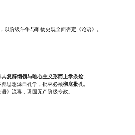
读本，以阶级斗争与唯物史观全面否定《论语》。
是其
复辟纲领
与
唯心主义形而上学杂烩
。
林彪思想源自孔学，批林必须
彻底批孔
。
论语》流毒，巩固无产阶级专政。
：