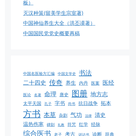
板）
灭汉种策(留美学生宗室著)
中国神仙养生大全（洪丕谟著）
中国国民党党史概要再稿
书法
中国名医验方汇编
中国文学史
传奇
二十四史
医经
养生
内丹
医案
图册
命理
地方志
唐史
医论
名著
字书
拓本
抗日战争
太平天国
孔子
尚书
方书
本草
气功
清史
杂剧
法律
温热伤寒
红学
经脉
碑刻
符咒
礼教
综合医书
考古
诊断
辞典
老子
训诂书