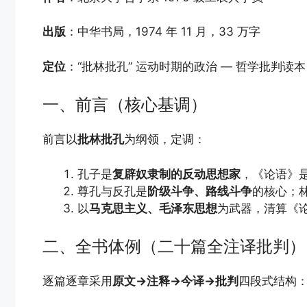
出版
：中华书局，1974 年 11 月，33 万字
定位
：“批林批孔” 运动时期的政治 — 哲学批判
一、前言（核心基调）
前言以
批林批孔
为纲领，定调：
孔子是
复辟奴隶制的反动思想家
，《论语》
尊孔与反孔是
阶级斗争、路线斗争
的核心；
以
马克思主义、毛泽东思想
为武器，清算《
二、全书体例（二十篇全注译批判）
逐篇逐章采用
原文→注释→今译→批判
四段式结构