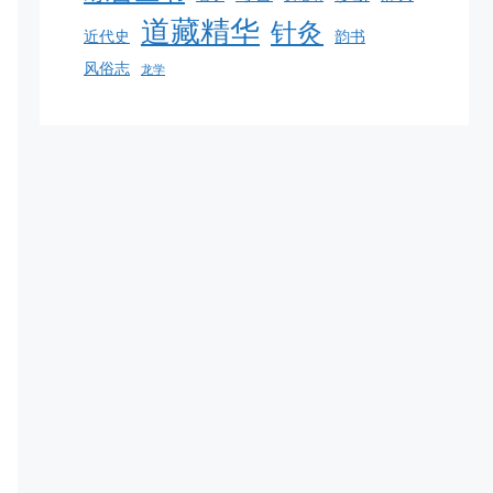
道藏精华
针灸
韵书
近代史
风俗志
龙学