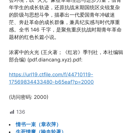
会环境，以 “火光” 象征革命理想与进步力量，借青
年学生的成长轨迹，还原抗战末期国统区尖锐复杂
的阶级与思想斗争，描摹出一代爱国青年冲破迷
茫、奔赴革命的成长群像，兼具纪实感与时代厚重
感。全书 146 千字，是聚焦重庆抗战时期青年革命
题材的红色长篇小说。
浓雾中的火光 (王火著；《红岩》季刊社，本社编辑
部合编) (pdf.diancang.xyz).pdf:
https://url19.ctfile.com/f/44710119-
17569834433480-b65eaf?p=2000
(访问密码: 2000)
136
情书一束（章衣萍）
生死情魔（喻血轮著）