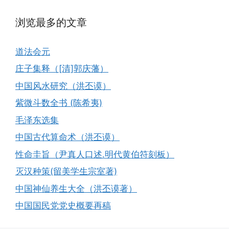
浏览最多的文章
道法会元
庄子集释（[清]郭庆藩）
中国风水研究（洪丕谟）
紫微斗数全书 (陈希夷)
毛泽东选集
中国古代算命术（洪丕谟）
性命圭旨（尹真人口述.明代黄伯符刻板）
灭汉种策(留美学生宗室著)
中国神仙养生大全（洪丕谟著）
中国国民党党史概要再稿