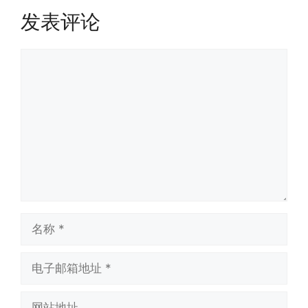
发表评论
评
论
名
称
电
子
邮
网