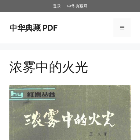
跳
登录
中华典藏网
至
内
中华典藏 PDF
容
菜
单
浓雾中的火光