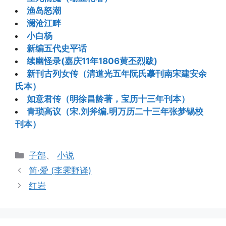
渔岛怒潮
澜沧江畔
小白杨
新编五代史平话
续幽怪录(嘉庆11年1806黄丕烈跋)
新刊古列女传（清道光五年阮氏摹刊南宋建安余
氏本）
如意君传（明徐昌龄著，宝历十三年刊本）
青琐高议（宋.刘斧编.明万历二十三年张梦锡校
刊本）
分
子部
、
小说
类
简·爱 (李霁野译)
红岩