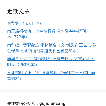
近期文章
名贤集（清末刊本）
南工庙祠祀典（李奉翰纂辑.清乾隆44年序刊
本.1779年）
南华经（晋郭象注.宋林希逸口义.刘辰翁.王世贞.陈
仁锡等批.明万历时期凌氏刊五色套印本）
南华真经评注（郭象辑注.归有光批阅.文震孟订正.
明天启四年刊本）
女儿书辑.八种（清.张承燮辑.清光绪二十六年听雨
堂刊本）
关注微信公众号：
gujidiancang