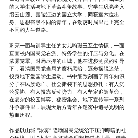
的大学生活与地下革命斗争故事。穷学生巩亮考入
缙云山麓、嘉陵江边的国立大学，同寝室六位出
身、思想截然不同的青年，在动荡时局里走上完全
不同的人生道路。
巩亮一面与训导主任的女儿喻珊玉互生情愫，一面
直面校内国民党右派、特务学生的打压与分化。在
浓雾笼罩、时局压抑的山城，他在进步党员的引导
下，看清国民党当局的腐朽黑暗，逐步摆脱迷茫，
投身地下爱国学生运动。书中细致刻画了青年知识
分子在民族危亡、社会撕裂下的思想挣扎：有人沉
沦妥协、有人投靠反动势力、有人坚定追随革命，
在复杂的校园博弈、秘密集会、地下宣传等一系列
斗争事件里，展现大后方青年在迷雾中追寻光明的
热血历程。
作品以山城 “浓雾” 隐喻国民党统治下压抑晦暗的社