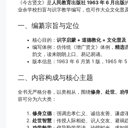
《今古贤文》是
人民教育出版社 1963 年 6 月出版
业余学校扫盲与识字教学编写，也可作大众文化普
一、编纂宗旨与定位
核心目的：
识字启蒙 + 道德教化 + 文化普及
编写体例：仿传统《增广贤文》体例，
精选古
韵文，读来朗朗上口、易记易诵。
版本信息：1963 年 6 月第 1 版，1965 年
二、内容构成与核心主题
全书无严格分卷，以类相从，围绕
修身、处世、劝
容可分为六大类：
修身立德
：强调忠孝仁义、诚信友善、谦虚谨
处世智慧
：传授人际相处、识人交友、避祸趋
劝学勉学
：倡导勤学苦读、珍惜时光、求知明