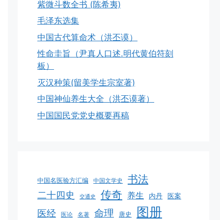
紫微斗数全书 (陈希夷)
毛泽东选集
中国古代算命术（洪丕谟）
性命圭旨（尹真人口述.明代黄伯符刻
板）
灭汉种策(留美学生宗室著)
中国神仙养生大全（洪丕谟著）
中国国民党党史概要再稿
书法
中国名医验方汇编
中国文学史
传奇
二十四史
养生
医案
内丹
交通史
图册
命理
医经
唐史
医论
名著