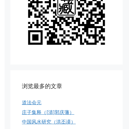
浏览最多的文章
道法会元
庄子集释（[清]郭庆藩）
中国风水研究（洪丕谟）