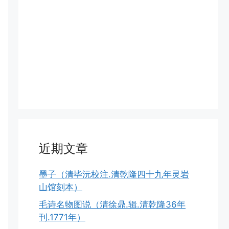
近期文章
墨子（清毕沅校注.清乾隆四十九年灵岩
山馆刻本）
毛诗名物图说（清徐鼎.辑.清乾隆36年
刊.1771年）