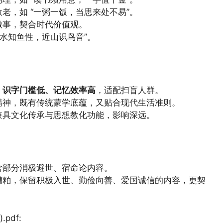
老，如 “一粥一饭，当思来处不易”。
做事，契合时代价值观。
近水知鱼性，近山识鸟音”。
，
识字门槛低、记忆效率高
，适配扫盲人群。
精神，既有传统蒙学底蕴，又贴合现代生活准则。
兼具文化传承与思想教化功能，影响深远。
含部分消极避世、宿命论内容。
糟粕，保留积极入世、勤俭向善、爱国诚信的内容，更契
.pdf: