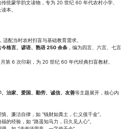
的传统蒙学韵文读物，专为 20 世纪 60 年代农村小学、
及读本。
，适配当时农村扫盲与基础教育需求。
今格言、谚语、熟语 250 余条
，编为四言、六言、七言
 5 月第 6 次印刷，为 20 世纪 60 年代经典扫盲教材。
学、治家、爱国、勤劳、诚信、友善
等主题展开，核心内
慎、廉洁自律，如 “钱财如粪土，仁义值千金”。
福的经验，如 “路遥知马力，日久见人心”。
理，如 “读书须用意，一字值千金”。