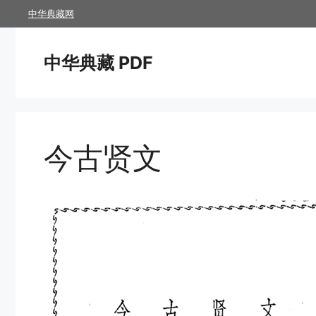
跳
中华典藏网
至
内
中华典藏 PDF
容
今古贤文