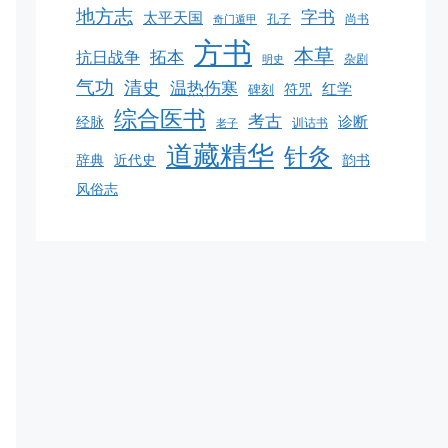
地方志
字书
太平天国
孔子
尚书
奇门遁甲
方书
本草
拓本
抗日战争
杂剧
明史
气功
清史
温热伤寒
红学
碑刻
符咒
综合医书
考古
诊断
经脉
训诂书
老子
道藏精华
针灸
韵书
辞典
近代史
风俗志