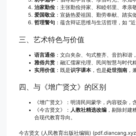
治家勤俭
：主张勤俭持家、和睦邻里、孝亲敬
爱国敬业
：宣扬热爱祖国、勤劳奉献、踏实
哲理警句
：蕴含辩证思维与生活哲理，如 “
三、艺术特色与价值
语言通俗
：文白夹杂、句式整齐、音韵和谐
雅俗共赏
：融汇儒家伦理、民间智慧与时代
实用价值
：既是
识字课本
，也是
处世指南
，
四、与《增广贤文》的区别
《增广贤文》：明清民间蒙学，内容驳杂，
《今古贤文》：
人教社精选改编
，剔除封建
合现代教育导向。
今古贤文 (人民教育出版社编辑) (pdf.diancang.xyz)