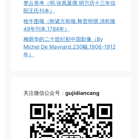
梦占类考（明.张凤翼撰.明万历十三年信
阳王氏刊本）
牧牛图颂（附诸方和颂.释普明撰.清乾隆
49年刊本.1784年）
梅荫华的二十世纪初中国影像（By
Michel De Maynard.230幅.1906-1912
年）
关注微信公众号：
gujidiancang