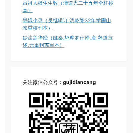
吕祖太极生生数（清道光二十五年全桂抄
本）
墨娥小录（吴继辑订.清乾隆32年学圃山
农重校刊本）
妙法莲华经（姚秦.鸠摩罗什译.唐.释道宣
述.元重刊苏写本）
关注微信公众号：
gujidiancang