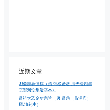
近期文章
聊斋志异遗稿（清.蒲松龄著.清光绪四年
京都聚珍堂活字本）
吕祖太乙金华宗旨（唐.吕喦（吕洞宾）
撰.清刻本）