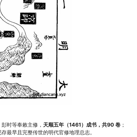
、彭时等奉敕主修，
天顺五年（1461）
成书，共
90 卷
；
是现存最早且完整传世的明代官修地理总志。