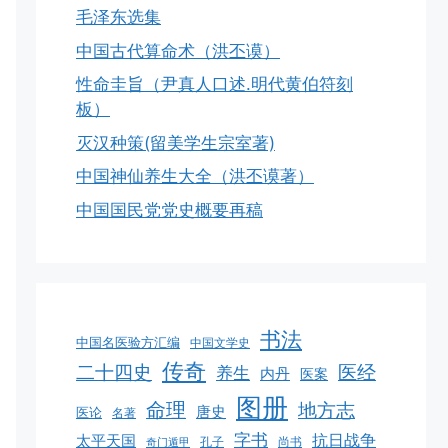
毛泽东选集
中国古代算命术（洪丕谟）
性命圭旨（尹真人口述.明代黄伯符刻
板）
灭汉种策(留美学生宗室著)
中国神仙养生大全（洪丕谟著）
中国国民党党史概要再稿
书法
中国名医验方汇编
中国文学史
传奇
二十四史
医经
养生
内丹
医案
图册
命理
地方志
唐史
医论
名著
字书
抗日战争
太平天国
孔子
尚书
奇门遁甲