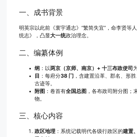
一、成书背景
明英宗以此前《寰宇通志》“繁简失宜”，命李贤等人
统志》，凸显
大一统
政治理念。
二、编纂体例
纲
：以
两京（京师、南京）+ 十三布政使司
目
：每府分
38 门
，含建置沿革、郡名、形胜
古迹等。
附图
：卷首有
全国总图
，各布政司附分图；末 
物。
三、核心内容
政区地理
：系统记载明代各级行政区的
建置