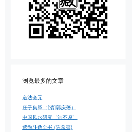
浏览最多的文章
道法会元
庄子集释（[清]郭庆藩）
中国风水研究（洪丕谟）
紫微斗数全书 (陈希夷)