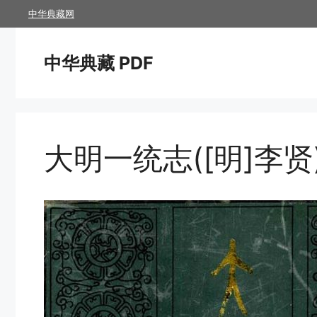
跳
中华典藏网
至
内
中华典藏 PDF
容
大明一统志([明]李贤