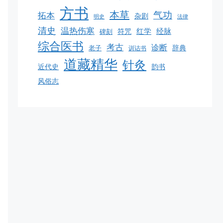
方书
本草
气功
拓本
杂剧
明史
法律
清史
温热伤寒
红学
经脉
碑刻
符咒
综合医书
考古
诊断
老子
辞典
训诂书
道藏精华
针灸
韵书
近代史
风俗志