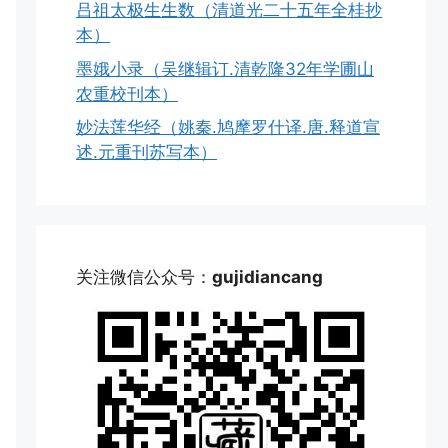
吕祖太极生生数（清道光二十五年全桂抄
本）
墨娥小录（吴继辑订.清乾隆32年学圃山
农重校刊本）
妙法莲华经（姚秦.鸠摩罗什译.唐.释道宣
述.元重刊苏写本）
关注微信公众号：
gujidiancang