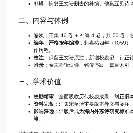
补辑
：恢复王文诰删去的补编、他集互见诗 4
二、内容与体例
卷次
：正集 46 卷 + 补编 4 卷，共 50 卷
编年
：
严格按年编排
，起嘉祐四年（1059
作历程。
校注
：保留王文诰原注，新增校勘记，订正
附录
：卷末附辑佚诗、铭传序跋、篇目索引
三、学术价值
校勘精审
：全面吸收历代校勘成果，
纠正旧
资料完备
：汇集宋至清重要版本异文与笺注
影响深远
：出版后成为
海内外苏诗研究标准
籍
。