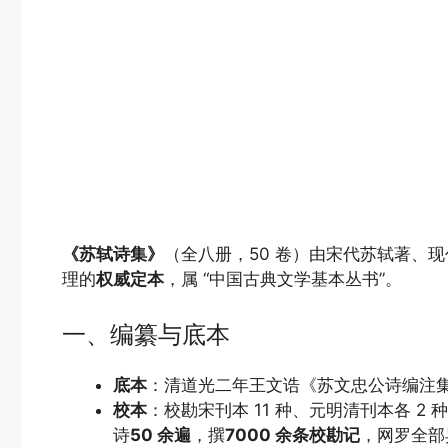
《苏轼诗集》
（全八册，50 卷）由宋代苏轼著、现
理的
权威定本
，属 “中国古典文学基本丛书”。
一、编纂与底本
底本
：清道光二年王文诰《苏文忠公诗编注集
校本
：校勘宋刊本 11 种、元明清刊本各 2 
诗
50 余遍
，撰
7000 余条校勘记
，网罗全部