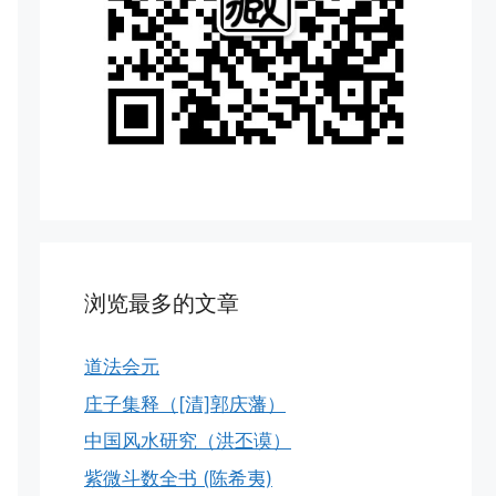
浏览最多的文章
道法会元
庄子集释（[清]郭庆藩）
中国风水研究（洪丕谟）
紫微斗数全书 (陈希夷)