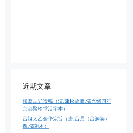
近期文章
聊斋志异遗稿（清.蒲松龄著.清光绪四年
京都聚珍堂活字本）
吕祖太乙金华宗旨（唐.吕喦（吕洞宾）
撰.清刻本）