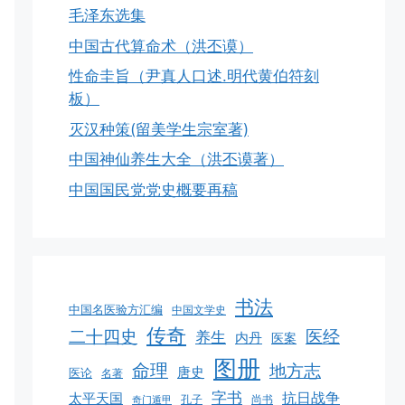
毛泽东选集
中国古代算命术（洪丕谟）
性命圭旨（尹真人口述.明代黄伯符刻
板）
灭汉种策(留美学生宗室著)
中国神仙养生大全（洪丕谟著）
中国国民党党史概要再稿
书法
中国名医验方汇编
中国文学史
传奇
二十四史
医经
养生
内丹
医案
图册
命理
地方志
唐史
医论
名著
字书
抗日战争
太平天国
孔子
尚书
奇门遁甲