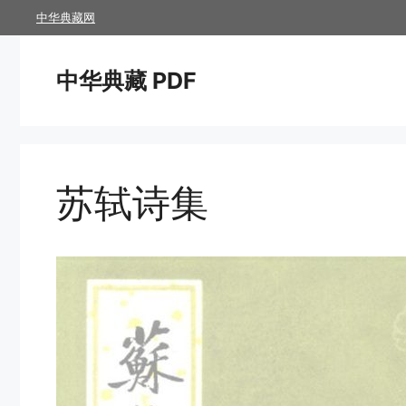
跳
中华典藏网
至
内
中华典藏 PDF
容
苏轼诗集