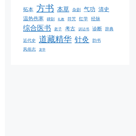
方书
本草
气功
清史
拓本
杂剧
温热伤寒
红学
经脉
碑刻
符咒
礼教
综合医书
考古
诊断
老子
辞典
训诂书
道藏精华
针灸
韵书
近代史
风俗志
龙学