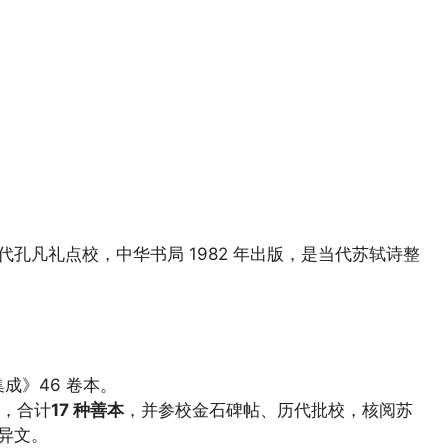
代孔凡礼点校，中华书局 1982 年出版，是当代苏轼诗整
成》46 卷本。
种，合计
17 种善本
，并参校金石碑帖、历代批校，核阅苏
异文。