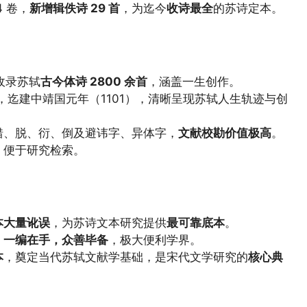
 卷，
新增辑佚诗 29 首
，为迄今
收诗最全
的苏诗定本。
，收录苏轼
古今体诗 2800 余首
，涵盖一生创作。
），迄建中靖国元年（1101），清晰呈现苏轼人生轨迹与创
错、脱、衍、倒及避讳字、异体字，
文献校勘价值极高
。
，便于研究检索。
本大量讹误
，为苏诗文本研究提供
最可靠底本
。
，
一编在手，众善毕备
，极大便利学界。
本
，奠定当代苏轼文献学基础，是宋代文学研究的
核心典