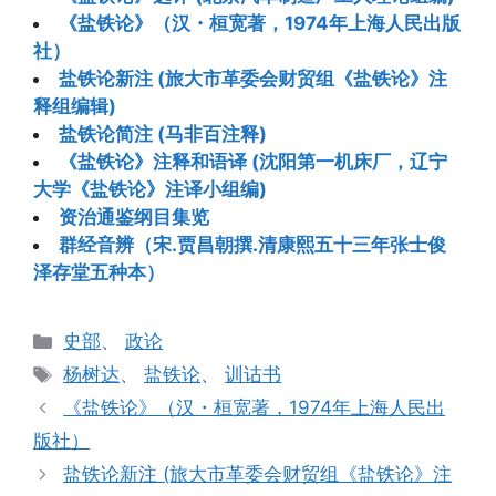
《盐铁论》（汉・桓宽著，1974年上海人民出版
社）
盐铁论新注 (旅大市革委会财贸组《盐铁论》注
释组编辑)
盐铁论简注 (马非百注释)
《盐铁论》注释和语译 (沈阳第一机床厂，辽宁
大学《盐铁论》注译小组编)
资治通鉴纲目集览
群经音辨（宋.贾昌朝撰.清康熙五十三年张士俊
泽存堂五种本）
分
史部
、
政论
类
标
杨树达
、
盐铁论
、
训诂书
签
《盐铁论》（汉・桓宽著，1974年上海人民出
版社）
盐铁论新注 (旅大市革委会财贸组《盐铁论》注