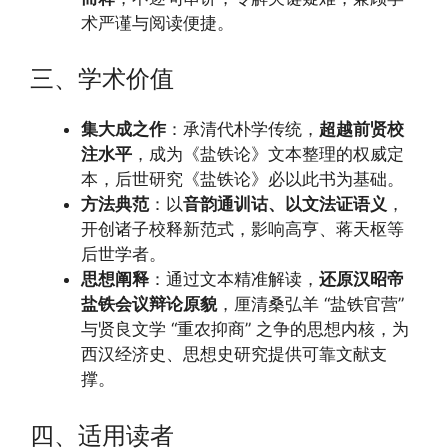
术严谨与阅读便捷。
三、学术价值
集大成之作
：承清代朴学传统，
超越前贤校
注水平
，成为《盐铁论》文本整理的权威定
本，后世研究《盐铁论》必以此书为基础。
方法典范
：以
音韵通训诂、以文法证语义
，
开创诸子校释新范式，影响高亨、蒋天枢等
后世学者。
思想阐释
：通过文本精准解读，
还原汉昭帝
盐铁会议辩论原貌
，厘清桑弘羊 “盐铁官营”
与贤良文学 “重农抑商” 之争的思想内核，为
西汉经济史、思想史研究提供可靠文献支
撑。
四、适用读者