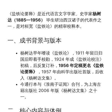
《盐铁论要释》是近代语言文字学家、史学家
杨树
达（1885—1956）
毕生研治西汉诸子的代表作之
一，是对桓宽《盐铁论》的精审校释本。
一、成书背景与版本
杨树达早年嗜读《盐铁论》，1911 年留日归
国后即着手校勘，1924 年成《盐铁论校注》
初稿，后反复订补，
1956 年定稿更名《盐铁
论要释》
，1957 年由科学出版社首版，后收
入《杨树达文集》。
今通行本与《淮南子证闻》合刊，为上海古
籍出版社 2006 年版《杨树达文集》之十
一。
二、核心内容与体例