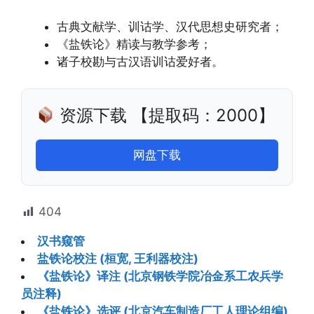
古典文献学、训诂学、汉代思想史研究者；
《盐铁论》精读与教学参考；
诸子校勘与古汉语训诂爱好者。
资源下载 【提取码：2000】
网盘下载
404
汉书窥管
盐铁论校注 (桓宽, 王利器校注)
《盐铁论》译注 (北京钢铁学院冶金系工农兵学
员注释)
《盐铁论》选评 (北京汽车制造厂工人理论组编)