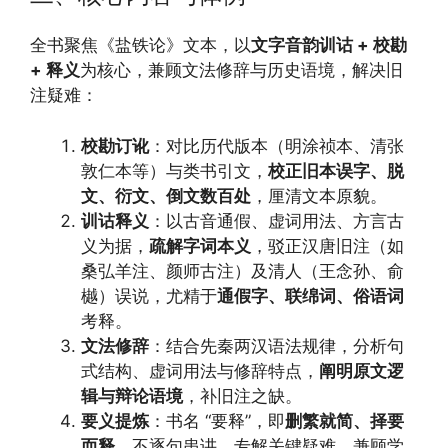
全书聚焦《盐铁论》文本，以
文字音韵训诂 + 校勘
+ 释义
为核心，兼顾文法修辞与历史语境，解决旧
注疑难：
校勘订讹
：对比历代版本（明涂祯本、清张
敦仁本等）与类书引文，
校正旧本误字、脱
文、衍文、倒文数百处
，厘清文本原貌。
训诂释义
：以古音通假、虚词用法、方言古
义为据，
疏解字词本义
，驳正汉唐旧注（如
桑弘羊注、颜师古注）及清人（王念孙、俞
樾）误说，尤精于
通假字、联绵词、俗语词
考释。
文法修辞
：结合先秦两汉语法规律，分析句
式结构、虚词用法与修辞特点，
阐明原文逻
辑与辩论语境
，补旧注之缺。
要义提炼
：书名 “要释”，即
删繁就简、择要
而释
，不逐句串讲，专解关键疑难，兼顾学