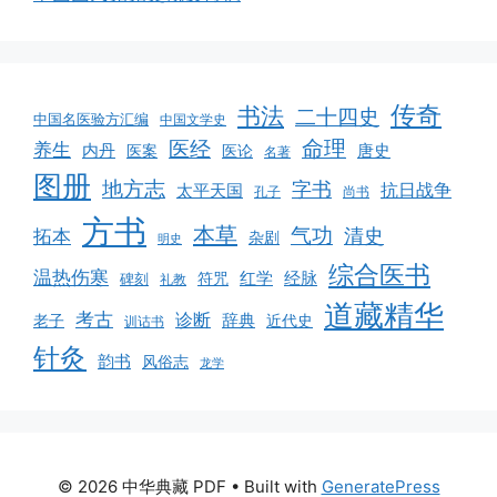
传奇
书法
二十四史
中国名医验方汇编
中国文学史
命理
医经
养生
内丹
唐史
医案
医论
名著
图册
地方志
字书
抗日战争
太平天国
孔子
尚书
方书
本草
气功
清史
拓本
杂剧
明史
综合医书
温热伤寒
红学
经脉
符咒
碑刻
礼教
道藏精华
考古
诊断
辞典
老子
近代史
训诂书
针灸
韵书
风俗志
龙学
© 2026 中华典藏 PDF
• Built with
GeneratePress