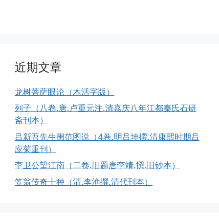
近期文章
龙树菩萨眼论（木活字版）
列子（八卷.唐.卢重元注.清嘉庆八年江都秦氏石研
斋刊本）
吕新吾先生闺范图说（4卷.明吕坤撰.清康熙时期吕
应菊重刊）
李卫公望江南（二卷.旧题唐李靖.撰.旧钞本）
笠翁传奇十种（清.李渔撰.清代刊本）