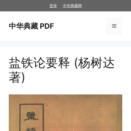
跳
登录
中华典藏网
至
内
中华典藏 PDF
容
菜
单
盐铁论要释 (杨树达
著)