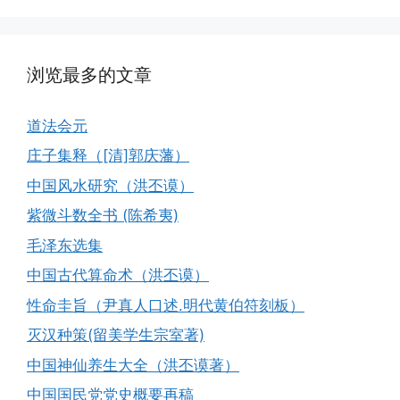
浏览最多的文章
道法会元
庄子集释（[清]郭庆藩）
中国风水研究（洪丕谟）
紫微斗数全书 (陈希夷)
毛泽东选集
中国古代算命术（洪丕谟）
性命圭旨（尹真人口述.明代黄伯符刻板）
灭汉种策(留美学生宗室著)
中国神仙养生大全（洪丕谟著）
中国国民党党史概要再稿