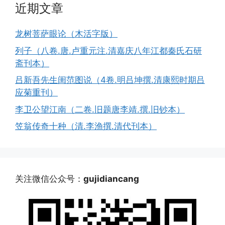
近期文章
龙树菩萨眼论（木活字版）
列子（八卷.唐.卢重元注.清嘉庆八年江都秦氏石研
斋刊本）
吕新吾先生闺范图说（4卷.明吕坤撰.清康熙时期吕
应菊重刊）
李卫公望江南（二卷.旧题唐李靖.撰.旧钞本）
笠翁传奇十种（清.李渔撰.清代刊本）
关注微信公众号：
gujidiancang