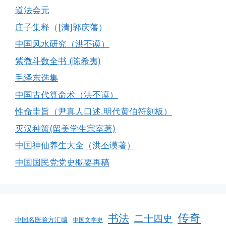
道法会元
庄子集释（[清]郭庆藩）
中国风水研究（洪丕谟）
紫微斗数全书 (陈希夷)
毛泽东选集
中国古代算命术（洪丕谟）
性命圭旨（尹真人口述.明代黄伯符刻板）
灭汉种策(留美学生宗室著)
中国神仙养生大全（洪丕谟著）
中国国民党党史概要再稿
传奇
书法
二十四史
中国名医验方汇编
中国文学史