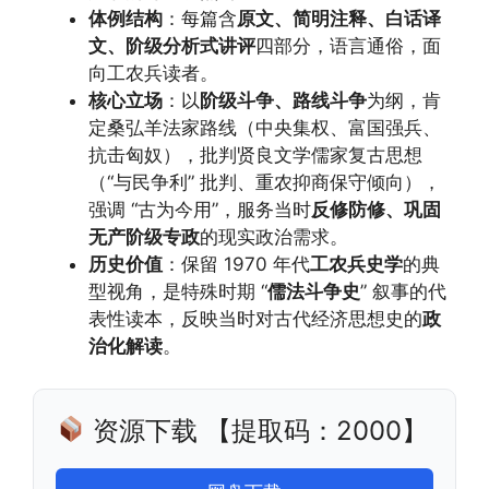
体例结构
：每篇含
原文、简明注释、白话译
文、阶级分析式讲评
四部分，语言通俗，面
向工农兵读者。
核心立场
：以
阶级斗争、路线斗争
为纲，肯
定桑弘羊法家路线（中央集权、富国强兵、
抗击匈奴），批判贤良文学儒家复古思想
（“与民争利” 批判、重农抑商保守倾向），
强调 “古为今用”，服务当时
反修防修、巩固
无产阶级专政
的现实政治需求。
历史价值
：保留 1970 年代
工农兵史学
的典
型视角，是特殊时期 “
儒法斗争史
” 叙事的代
表性读本，反映当时对古代经济思想史的
政
治化解读
。
资源下载 【提取码：2000】