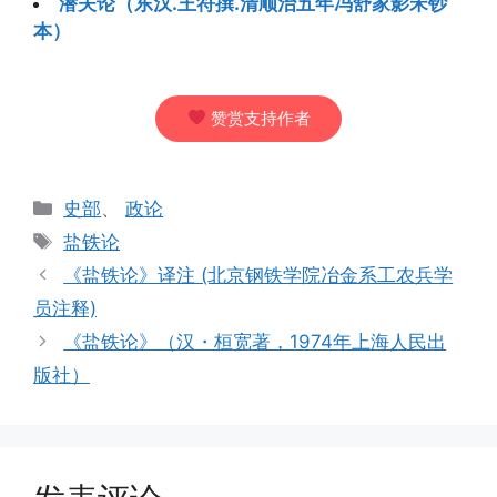
潜夫论（东汉.王符撰.清顺治五年冯舒家影宋钞
本）
赞赏支持作者
分
史部
、
政论
类
标
盐铁论
签
《盐铁论》译注 (北京钢铁学院冶金系工农兵学
员注释)
《盐铁论》（汉・桓宽著，1974年上海人民出
版社）