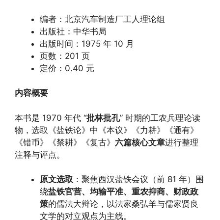
编者：北京汽车制造厂工人理论组
出版社：中华书局
出版时间：1975 年 10 月
页数：201 页
定价：0.40 元
内容概要
本书是 1970 年代 “
批林批孔
” 时期的工农兵理论读
物，选取《盐铁论》中《本议》《力耕》《通有》
《错币》《禁耕》《复古》
六篇核心文章
进行整理
注释与评点。
原文选取
：聚焦西汉盐铁会议（前 81 年）围
绕
盐铁官营、均输平准、重农抑商、财政政
策
的儒法大辩论，以法家桑弘羊与儒家贤良
文学的对立观点为主线。