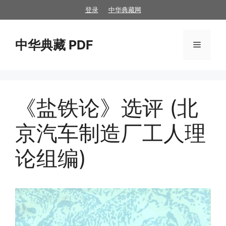
跳
登录
中华典藏网
至
内
中华典藏 PDF
容
菜
单
《盐铁论》选评 (北
京汽车制造厂工人理
论组编)