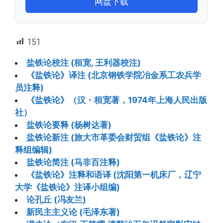
网盘下载
151
盐铁论校注 (桓宽, 王利器校注)
《盐铁论》译注 (北京钢铁学院冶金系工农兵学
员注释)
《盐铁论》（汉・桓宽著，1974年上海人民出版
社）
盐铁论要释 (杨树达著)
盐铁论新注 (旅大市革委会财贸组《盐铁论》注
释组编辑)
盐铁论简注 (马非百注释)
《盐铁论》注释和语译 (沈阳第一机床厂，辽宁
大学《盐铁论》注译小组编)
论孔丘 (冯友兰)
新民主主义论 (毛泽东著)