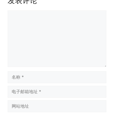
发表评论
评
论
名
称
电
子
邮
网
箱
站
地