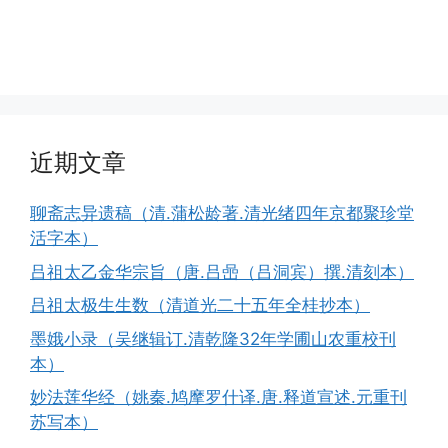
近期文章
聊斋志异遗稿（清.蒲松龄著.清光绪四年京都聚珍堂
活字本）
吕祖太乙金华宗旨（唐.吕喦（吕洞宾）撰.清刻本）
吕祖太极生生数（清道光二十五年全桂抄本）
墨娥小录（吴继辑订.清乾隆32年学圃山农重校刊
本）
妙法莲华经（姚秦.鸠摩罗什译.唐.释道宣述.元重刊
苏写本）