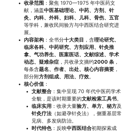
收录范围
：聚焦 1970—1975 年中医药文
献，涵盖
中医基础理论、中药、方剂、针
灸、内科、外科、妇科、儿科、骨伤、五官
等学科，兼收民间验方与中西医结合研究进
展。
内容架构
：全书分
十大类目
，含
理论研究、
临床各科、中药研究、方剂应用、针灸推
拿、气功养生、医案医话、文献综述、学术
动态、疑难杂症
，共收录文摘约
2000 条
，
每条含
题名、作者、出处、核心内容摘要
，
部分附
方剂组成、用法、疗效
。
核心价值
：
文献整合
：集中呈现 70 年代中医药学术
全貌，是该时期重要的
文献检索工具书
。
临床实用
：收录大量
验方、单方、秘方
及
针灸疗法
（如避孕针灸法），侧重基层常
见病、多发病防治。
时代特色
：反映
中西医结合
初期探索成