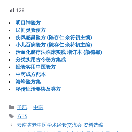
128
明目神验方
民间灵验便方
伤风感昌验方 (陈存仁 余符初主编)
小儿百病验方 (陈存仁 余符初主编)
活血化瘀疗法临床实践 增订本 (颜德馨)
分类实用古今秘方集成
经验实用中医验方
中药成方配本
海峰验方集
秘传证治要诀及类方
分
子部
、
中医
类
标
方书
签
云南省老中医学术经验交流会 资料选编