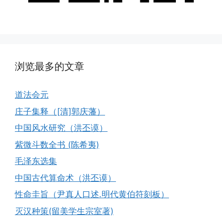
浏览最多的文章
道法会元
庄子集释（[清]郭庆藩）
中国风水研究（洪丕谟）
紫微斗数全书 (陈希夷)
毛泽东选集
中国古代算命术（洪丕谟）
性命圭旨（尹真人口述.明代黄伯符刻板）
灭汉种策(留美学生宗室著)