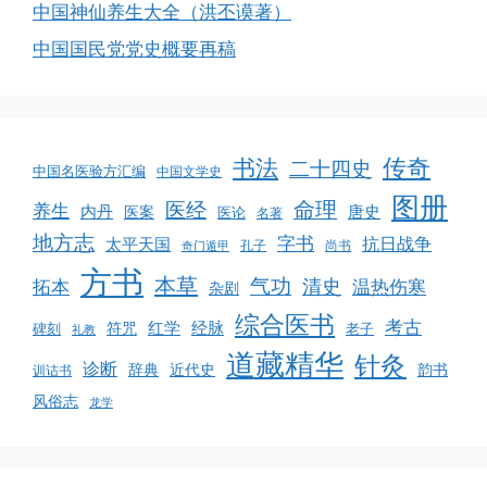
中国神仙养生大全（洪丕谟著）
中国国民党党史概要再稿
书法
传奇
二十四史
中国名医验方汇编
中国文学史
图册
命理
医经
养生
内丹
唐史
医案
医论
名著
地方志
字书
抗日战争
太平天国
孔子
尚书
奇门遁甲
方书
本草
气功
清史
拓本
温热伤寒
杂剧
综合医书
考古
红学
经脉
碑刻
符咒
老子
礼教
道藏精华
针灸
诊断
韵书
辞典
近代史
训诂书
风俗志
龙学