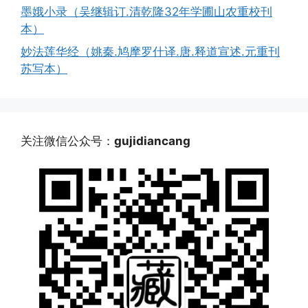
墨娥小录（吴继辑订.清乾隆32年学圃山农重校刊
本）
妙法莲华经（姚秦.鸠摩罗什译.唐.释道宣述.元重刊
苏写本）
关注微信公众号：
gujidiancang