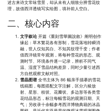
述古来诗文常咏雪景，却从未有人细致分辨雪花纹
理，故借西洋透镜写实绘图，填补前人空白。
二、核心内容
文字叙论
开篇《重刻雪華圖說敘》阐明创作
缘起：草木繁花各有形制，雪花落地转瞬消
融，世人仅知其白、不知其纹理千变；作者
借西洋镜常年观测，将每种雪花的形态、观
测时节、环境条件逐一记录，辨析不同气
温、湿度下雪晶结构差异，同时少量引述西
方自然观察文献对照。
雪晶图谱
全书主体为 86 幅亲手描摹的雪花
线稿图，每图搭配文字注解，区分六棱放
射、星形、枝状、花瓣状、多边形等各类雪
花结晶形态，标注每幅雪花的观测日期、天
气；另收录十余幅参考西洋博物典籍的冰晶
图样，是近代东亚最早的微观冰雪观测图像