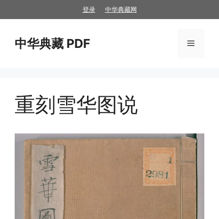
跳
登录
中华典藏网
至
内
中华典藏 PDF
容
菜
单
重刻雪华图说