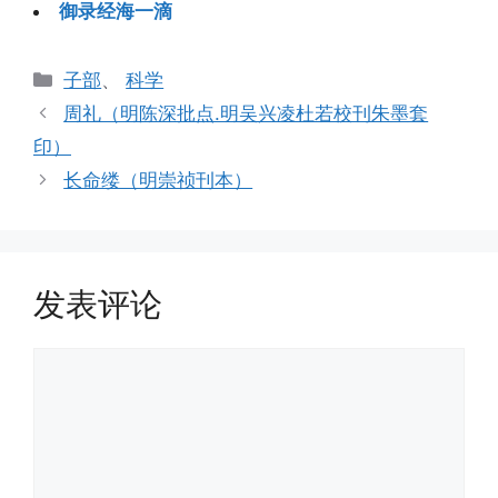
御录经海一滴
分
子部
、
科学
类
周礼（明陈深批点.明吴兴凌杜若校刊朱墨套
印）
长命缕（明崇祯刊本）
发表评论
评
论