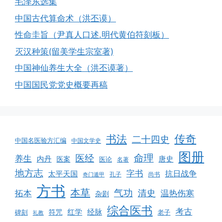
毛泽东选集
中国古代算命术（洪丕谟）
性命圭旨（尹真人口述.明代黄伯符刻板）
灭汉种策(留美学生宗室著)
中国神仙养生大全（洪丕谟著）
中国国民党党史概要再稿
书法
传奇
二十四史
中国名医验方汇编
中国文学史
图册
命理
医经
养生
内丹
唐史
医案
医论
名著
地方志
字书
抗日战争
太平天国
孔子
尚书
奇门遁甲
方书
本草
气功
清史
拓本
温热伤寒
杂剧
综合医书
考古
红学
经脉
碑刻
符咒
老子
礼教