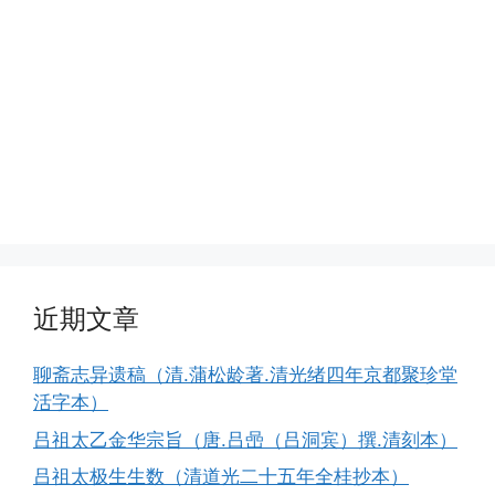
近期文章
聊斋志异遗稿（清.蒲松龄著.清光绪四年京都聚珍堂
活字本）
吕祖太乙金华宗旨（唐.吕喦（吕洞宾）撰.清刻本）
吕祖太极生生数（清道光二十五年全桂抄本）