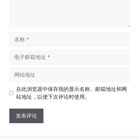
名
称
电
子
邮
网
箱
站
地
地
在此浏览器中保存我的显示名称、邮箱地址和网
址
址
站地址，以便下次评论时使用。