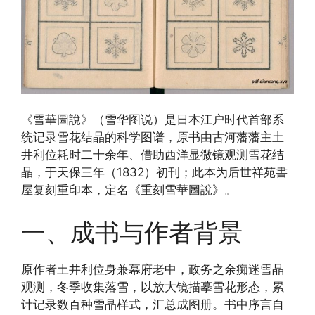
《雪華圖說》（雪华图说）是日本江户时代首部系
统记录雪花结晶的科学图谱，原书由古河藩藩主土
井利位耗时二十余年、借助西洋显微镜观测雪花结
晶，于天保三年（1832）初刊；此本为后世祥苑書
屋复刻重印本，定名《重刻雪華圖說》。
一、成书与作者背景
原作者土井利位身兼幕府老中，政务之余痴迷雪晶
观测，冬季收集落雪，以放大镜描摹雪花形态，累
计记录数百种雪晶样式，汇总成图册。书中序言自